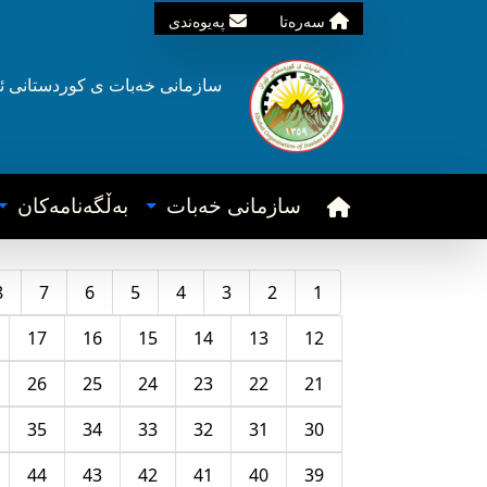
سه‌ره‌تا
په‌یوه‌ندی
سازمانی خه‌بات ی
کوردستانی
ئ
سازمانی خه‌بات
به‌ڵگه‌نامه‌کان
8
7
6
5
4
3
2
1
17
16
15
14
13
12
26
25
24
23
22
21
35
34
33
32
31
30
44
43
42
41
40
39