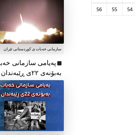
56
55
54
سازمانی خەبات ی کوردستانی ئێران
پەیامی سازمانی خەب
بەبۆنەی ۲۲ی ڕێبەندان