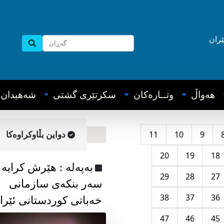
ێران
هه‌واڵ
وتــاره‌کان
سکرتێری گشتی
شه‌هیدان
11
10
9
دواین بڵاوکراوه‌کا
20
19
18
به‌په‌له‌ : هێرش کرایە
29
28
27
سەر بنکەی سازمانی
38
37
36
خەباتی کوردستانی ئێرا
47
46
45