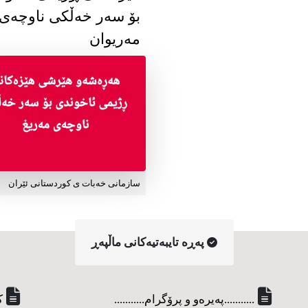
بۆ سەر خەڵکی ناوچەی
مەریوان
سازمانی خەبات ی کوردستانی ئێران
په‌ڕه‌ تایبه‌تیه‌کانی ماڵپه‌ڕ
...........په‌یره‌و و پرۆگرام...........
ک