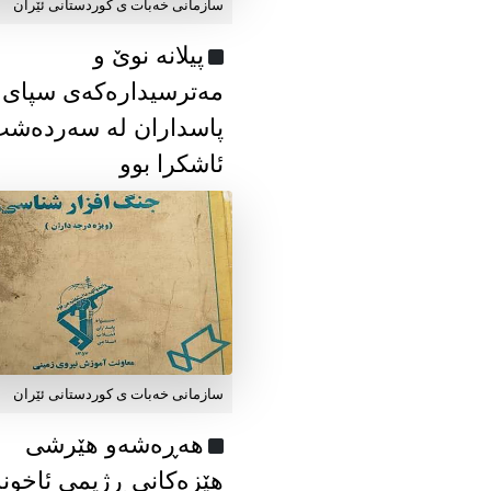
سازمانی خەبات ی كوردستانی ئێران
پیلانە نوێ و
مەترسیدارەکەی سپای
پاسداران لە سەردەش
ئاشکرا بوو
سازمانی خەبات ی كوردستانی ئێران
هەڕەشەو هێرشی
هێزەکانی ڕژیمی ئاخون