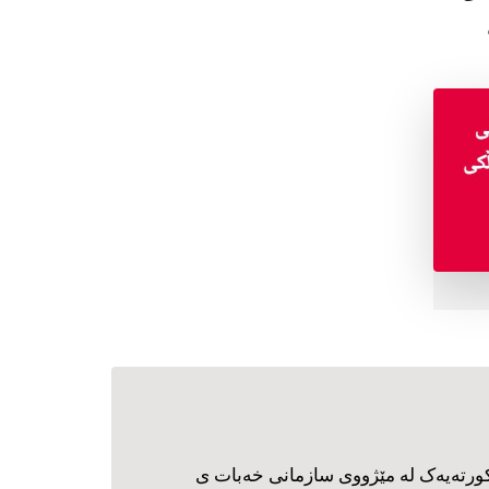
ورته‌یه‌ک له مێژووی سازمانی خه‌بات ی