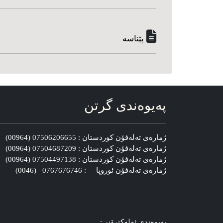
پێناسه‌
په‌یوه‌ندی گرتن
ژماره‌ی ته‌له‌فۆن کوردستان : 07506206655 (00964)
ژماره‌ی ته‌له‌فۆن کوردستان : 07504687209 (00964)
ژماره‌ی ته‌له‌فۆن کوردستان : 07504497138 (00964)
ژماره‌ی ته‌له‌فۆن ئوروپا : 0767676746 (0046)
په‌یوه‌ندی ئه‌له‌کترۆنی: