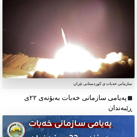
سازمانی خەبات ی کوردستانی ئێران
پەیامی سازمانی خەبات بەبۆنەی ۲۲ی
ڕێبەندان