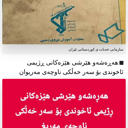
سازمانی خەبات ی كوردستانی ئێران
هەڕەشەو هێرشی هێزەکانی ڕژیمی
ئاخوندی بۆ سەر خەڵکی ناوچەی مەریوان