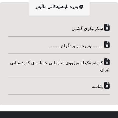
په‌ڕه‌ تایبه‌تیه‌کانی ماڵپه‌ڕ
سکرتێکری گشتی
...........په‌یره‌و و پرۆگرام...........
کورته‌یه‌ک له مێژووی سازمانی خه‌بات ی کوردستانی
ئێران
پێناسه‌