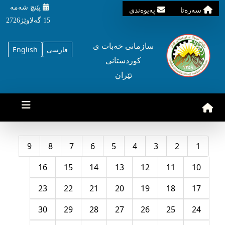
پێنچ شه‌مه‌
سه‌ره‌تا
په‌یوه‌ندی
15 گه‌لاوێژ2726
سازمانی خه‌بات ی
فارسی
English
کوردستانی
ئێران
9
8
7
6
5
4
3
2
1
16
15
14
13
12
11
10
23
22
21
20
19
18
17
30
29
28
27
26
25
24