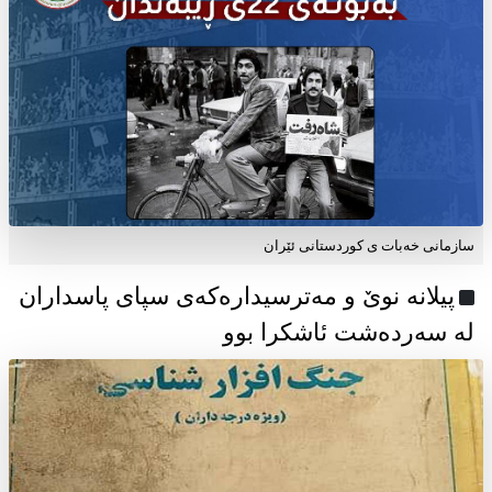
سازمانی خەبات ی كوردستانی ئێران
پیلانە نوێ و مەترسیدارەکەی سپای پاسداران
لە سەردەشت ئاشکرا بوو