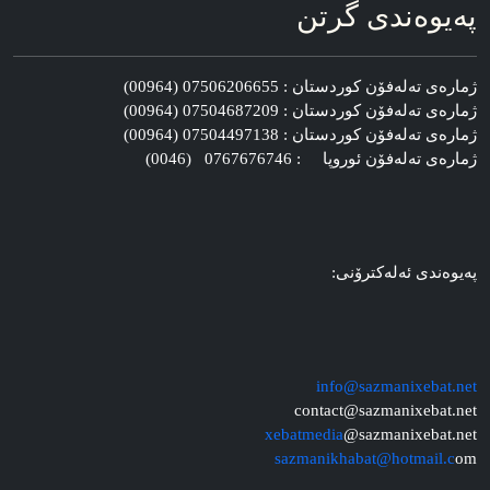
په‌یوه‌ندی گرتن
ژماره‌ی ته‌له‌فۆن کوردستان : 07506206655 (00964)
ژماره‌ی ته‌له‌فۆن کوردستان : 07504687209 (00964)
ژماره‌ی ته‌له‌فۆن کوردستان : 07504497138 (00964)
ژماره‌ی ته‌له‌فۆن ئوروپا : 0767676746 (0046)
په‌یوه‌ندی ئه‌له‌کترۆنی:
info@sazmanixebat.net
contact@sazmanixebat.net
xebatmedia
@sazmanixebat.net
sazmanikhabat@hotmail.c
om