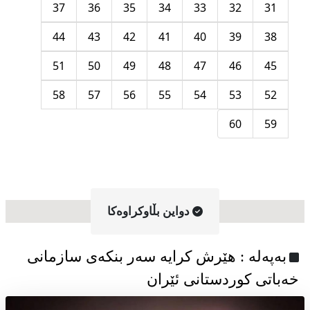
37
36
35
34
33
32
31
44
43
42
41
40
39
38
51
50
49
48
47
46
45
58
57
56
55
54
53
52
60
59
دواین بڵاوکراوه‌کا
به‌په‌له‌ : هێرش کرایە سەر بنکەی سازمانی
خەباتی کوردستانی ئێران