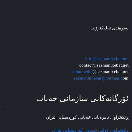
په‌یوه‌ندی ئه‌له‌کترۆنی:
info@sazmanixebat.net
contact@sazmanixebat.net
xebatmedia
@sazmanixebat.net
sazmanikhabat@hotmail.c
om
ئۆرگانه‌کانی سازمانی خه‌بات
ڕێکخراوی ئافره‌تانی خه‌باتی کوردستانی ئێران
ڕێکخراوی لاوانی خه‌باتی کوردستانی ئێران