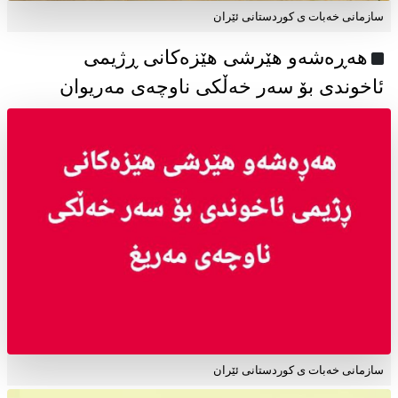
سازمانی خەبات ی كوردستانی ئێران
هەڕەشەو هێرشی هێزەکانی ڕژیمی
ئاخوندی بۆ سەر خەڵکی ناوچەی مەریوان
سازمانی خەبات ی کوردستانی ئێران