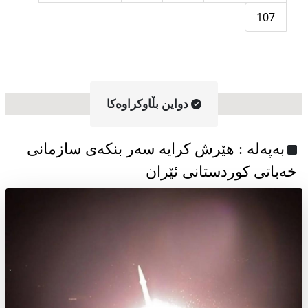
107
دواین بڵاوکراوه‌کا
به‌په‌له‌ : هێرش کرایە سەر بنکەی سازمانی
خەباتی کوردستانی ئێران