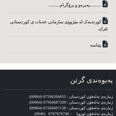
...........په‌یره‌و و پرۆگرام...........
کورته‌یه‌ک له مێژووی سازمانی خه‌بات ی کوردستانی
ئێران
پێناسه‌
په‌یوه‌ندی گرتن
ژماره‌ی ته‌له‌فۆن کوردستان : 07506206655 (00964)
ژماره‌ی ته‌له‌فۆن کوردستان : 07504687209 (00964)
ژماره‌ی ته‌له‌فۆن کوردستان : 07504497138 (00964)
ژماره‌ی ته‌له‌فۆن ئوروپا : 0767676746 (0046)