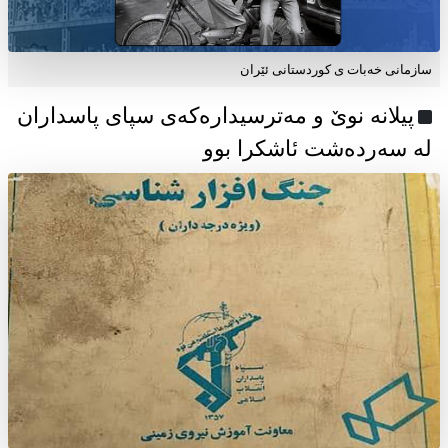
سازمانی خەبات ی كوردستانی ئێران
پیلانە نوێ و مەترسیدارەکەی سپای پاسداران
لە سەردەشت ئاشکرا بوو