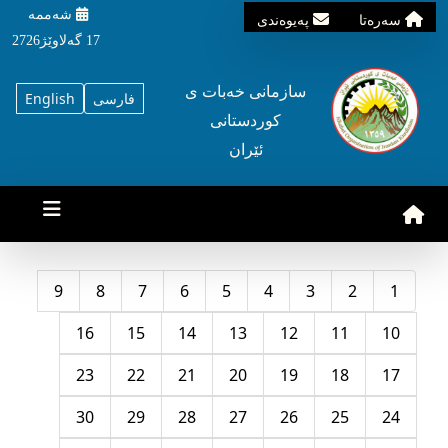
شه‌ممه‌
سه‌ره‌تا
په‌یوه‌ندی
17 گه‌لاوێژ2726
سازمانی خه‌بات ی
فارسی
English
کوردستانی
ئێران
9
8
7
6
5
4
3
2
1
16
15
14
13
12
11
10
23
22
21
20
19
18
17
30
29
28
27
26
25
24