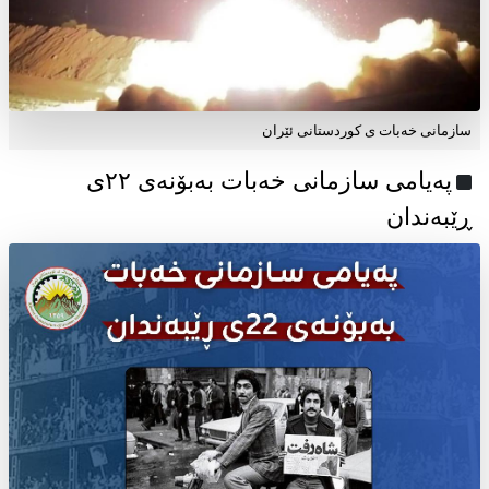
سازمانی خەبات ی کوردستانی ئێران
پەیامی سازمانی خەبات بەبۆنەی ۲۲ی
ڕێبەندان