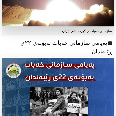
سازمانی خەبات ی کوردستانی ئێران
پەیامی سازمانی خەبات بەبۆنەی ۲۲ی
ڕێبەندان