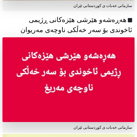
سازمانی خەبات ی كوردستانی ئێران
هەڕەشەو هێرشی هێزەکانی ڕژیمی
ئاخوندی بۆ سەر خەڵکی ناوچەی مەریوان
سازمانی خەبات ی کوردستانی ئێران