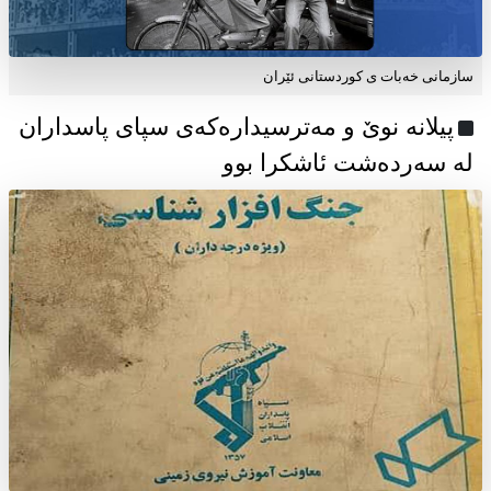
سازمانی خەبات ی كوردستانی ئێران
پیلانە نوێ و مەترسیدارەکەی سپای پاسداران
لە سەردەشت ئاشکرا بوو