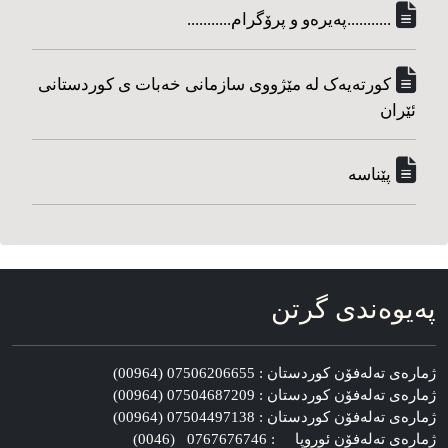
...........په‌یره‌و و پرۆگرام...........
کورته‌یه‌ک له مێژووی سازمانی خه‌بات ی کوردستانی
ئێران
پێناسه‌
په‌یوه‌ندی گرتن
ژماره‌ی ته‌له‌فۆن کوردستان : 07506206655 (00964)
ژماره‌ی ته‌له‌فۆن کوردستان : 07504687209 (00964)
ژماره‌ی ته‌له‌فۆن کوردستان : 07504497138 (00964)
ژماره‌ی ته‌له‌فۆن ئوروپا : 0767676746 (0046)