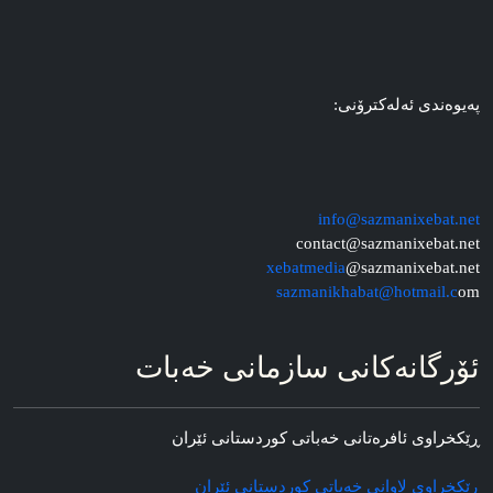
په‌یوه‌ندی ئه‌له‌کترۆنی:
info@sazmanixebat.net
contact@sazmanixebat.net
xebatmedia
@sazmanixebat.net
sazmanikhabat@hotmail.c
om
ئۆرگانه‌کانی سازمانی خه‌بات
ڕێکخراوی ئافره‌تانی خه‌باتی کوردستانی ئێران
ڕێکخراوی لاوانی خه‌باتی کوردستانی ئێران