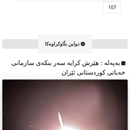
107
دواین بڵاوکراوه‌کا
به‌په‌له‌ : هێرش کرایە سەر بنکەی سازمانی
خەباتی کوردستانی ئێران