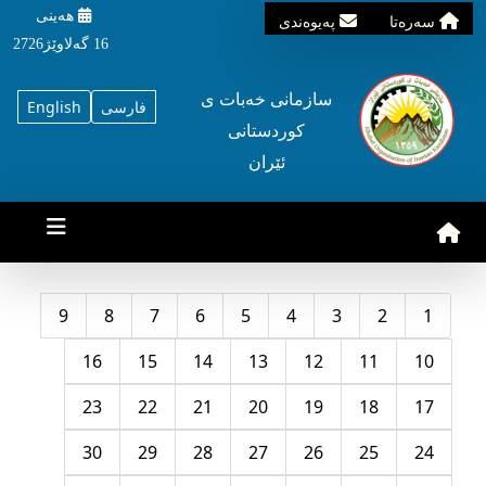
هه‌ینی
سه‌ره‌تا
په‌یوه‌ندی
16 گه‌لاوێژ2726
سازمانی خه‌بات ی
فارسی
English
کوردستانی
ئێران
9
8
7
6
5
4
3
2
1
16
15
14
13
12
11
10
23
22
21
20
19
18
17
30
29
28
27
26
25
24