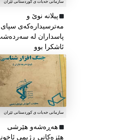
سازمانی خەبات ی كوردستانی ئێران
پیلانە نوێ و
مەترسیدارەکەی سپای
پاسداران لە سەردەش
ئاشکرا بوو
سازمانی خەبات ی كوردستانی ئێران
هەڕەشەو هێرشی
هێزەکانی ڕژیمی ئاخون