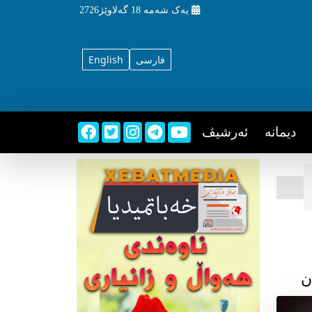
یه‌ک شه‌مه‌
18 گه‌لاوێژ2726
فارسی
English
دیمانه
ئه‌رشیڤ
ن