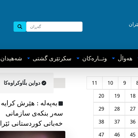
ێران
هه‌واڵ
وتــاره‌کان
سکرتێری گشتی
شه‌هیدان
11
10
9
دواین بڵاوکراوه‌کا
20
19
18
به‌په‌له‌ : هێرش کرایە
29
28
27
سەر بنکەی سازمانی
38
37
36
خەباتی کوردستانی ئێرا
47
46
45