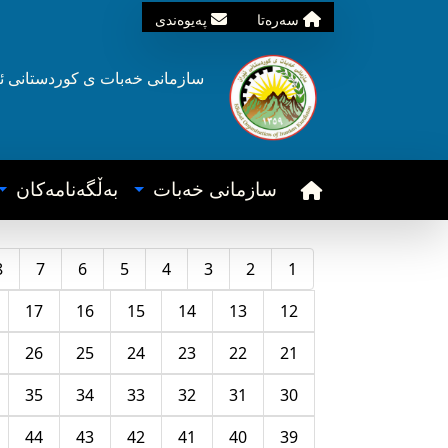
سه‌ره‌تا
په‌یوه‌ندی
سازمانی خه‌بات ی
کوردستانی
ئ
سازمانی خه‌بات
به‌ڵگه‌نامه‌کان
8
7
6
5
4
3
2
1
17
16
15
14
13
12
26
25
24
23
22
21
35
34
33
32
31
30
44
43
42
41
40
39