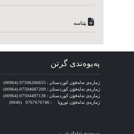
پێناسه‌
په‌یوه‌ندی گرتن
ژماره‌ی ته‌له‌فۆن کوردستان : 07506206655 (00964)
ژماره‌ی ته‌له‌فۆن کوردستان : 07504687209 (00964)
ژماره‌ی ته‌له‌فۆن کوردستان : 07504497138 (00964)
ژماره‌ی ته‌له‌فۆن ئوروپا : 0767676746 (0046)
په‌یوه‌ندی ئه‌له‌کترۆنی: