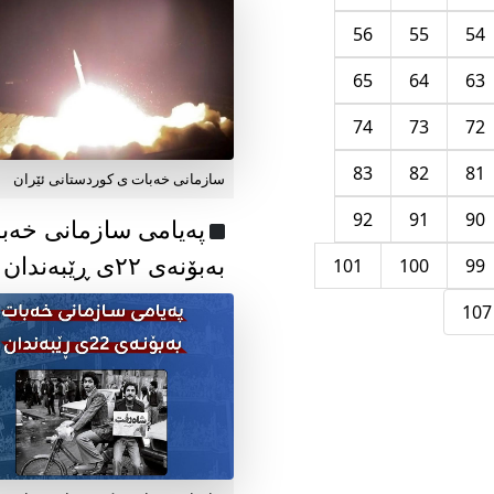
56
55
54
65
64
63
74
73
72
83
82
81
سازمانی خەبات ی کوردستانی ئێران
92
91
90
پەیامی سازمانی خەب
بەبۆنەی ۲۲ی ڕێبەندان
101
100
99
107