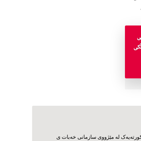
ورته‌یه‌ک له مێژووی سازمانی خه‌بات ی