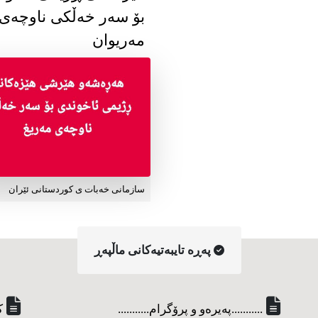
بۆ سەر خەڵکی ناوچەی
مەریوان
سازمانی خەبات ی کوردستانی ئێران
په‌ڕه‌ تایبه‌تیه‌کانی ماڵپه‌ڕ
...........په‌یره‌و و پرۆگرام...........
ک