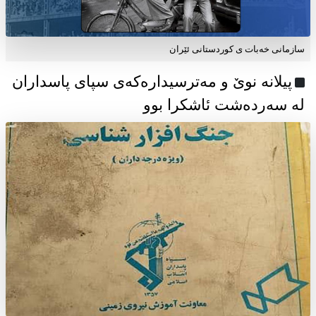
سازمانی خەبات ی كوردستانی ئێران
پیلانە نوێ و مەترسیدارەکەی سپای پاسداران
لە سەردەشت ئاشکرا بوو