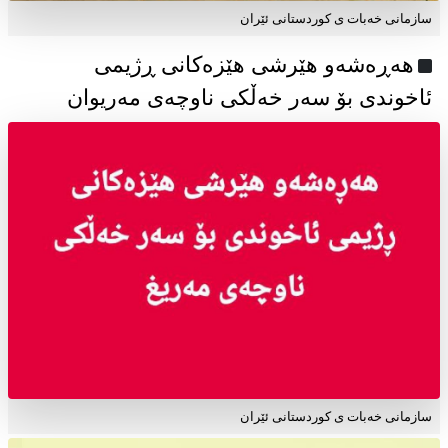
سازمانی خەبات ی كوردستانی ئێران
هەڕەشەو هێرشی هێزەکانی ڕژیمی
ئاخوندی بۆ سەر خەڵکی ناوچەی مەریوان
سازمانی خەبات ی کوردستانی ئێران