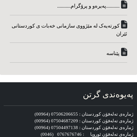
...........په‌یره‌و و پرۆگرام...........
کورته‌یه‌ک له مێژووی سازمانی خه‌بات ی کوردستانی
ئێران
پێناسه‌
په‌یوه‌ندی گرتن
ژماره‌ی ته‌له‌فۆن کوردستان : 07506206655 (00964)
ژماره‌ی ته‌له‌فۆن کوردستان : 07504687209 (00964)
ژماره‌ی ته‌له‌فۆن کوردستان : 07504497138 (00964)
ژماره‌ی ته‌له‌فۆن ئوروپا : 0767676746 (0046)