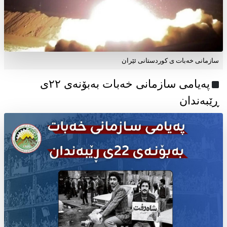
سازمانی خەبات ی کوردستانی ئێران
پەیامی سازمانی خەبات بەبۆنەی ۲۲ی
ڕێبەندان