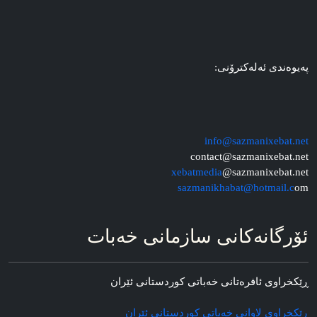
په‌یوه‌ندی ئه‌له‌کترۆنی:
info@sazmanixebat.net
contact@sazmanixebat.net
xebatmedia
@sazmanixebat.net
sazmanikhabat@hotmail.c
om
ئۆرگانه‌کانی سازمانی خه‌بات
ڕێکخراوی ئافره‌تانی خه‌باتی کوردستانی ئێران
ڕێکخراوی لاوانی خه‌باتی کوردستانی ئێران