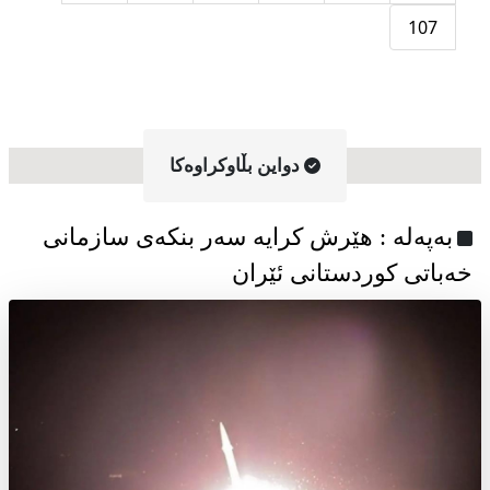
107
دواین بڵاوکراوه‌کا
به‌په‌له‌ : هێرش کرایە سەر بنکەی سازمانی
خەباتی کوردستانی ئێران