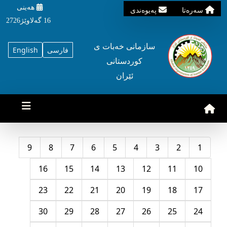
هه‌ینی
سه‌ره‌تا
په‌یوه‌ندی
16 گه‌لاوێژ2726
سازمانی خه‌بات ی
فارسی
English
کوردستانی
ئێران
9
8
7
6
5
4
3
2
1
16
15
14
13
12
11
10
23
22
21
20
19
18
17
30
29
28
27
26
25
24