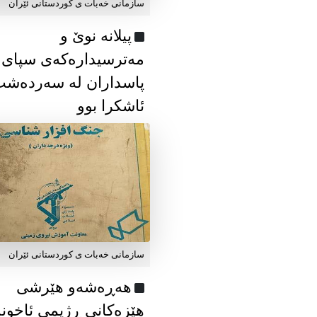
سازمانی خەبات ی كوردستانی ئێران
پیلانە نوێ و
مەترسیدارەکەی سپای
پاسداران لە سەردەش
ئاشکرا بوو
سازمانی خەبات ی كوردستانی ئێران
هەڕەشەو هێرشی
هێزەکانی ڕژیمی ئاخون