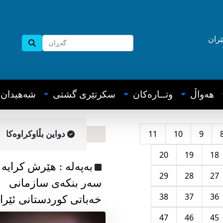
ێران
هه‌واڵ
وتــاره‌کان
سکرتێری گشتی
شه‌هیدان
11
10
9
دواین بڵاوکراوه‌کا
20
19
18
به‌په‌له‌ : هێرش کرایە
29
28
27
سەر بنکەی سازمانی
38
37
36
خەباتی کوردستانی ئێرا
47
46
45