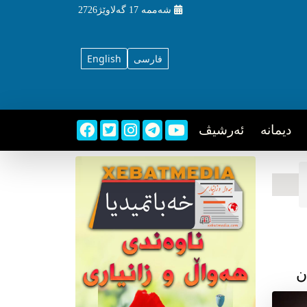
شه‌ممه‌
17 گه‌لاوێژ2726
فارسی
English
دیمانه
ئه‌رشیڤ
ن