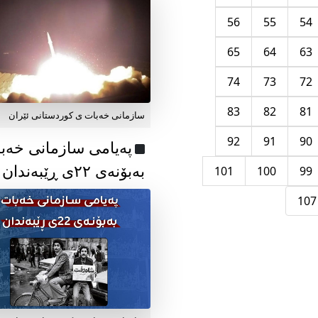
56
55
54
65
64
63
74
73
72
83
82
81
سازمانی خەبات ی کوردستانی ئێران
92
91
90
پەیامی سازمانی خەب
بەبۆنەی ۲۲ی ڕێبەندان
101
100
99
107