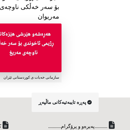
بۆ سەر خەڵکی ناوچەی
مەریوان
سازمانی خەبات ی کوردستانی ئێران
په‌ڕه‌ تایبه‌تیه‌کانی ماڵپه‌ڕ
...........په‌یره‌و و پرۆگرام...........
ک