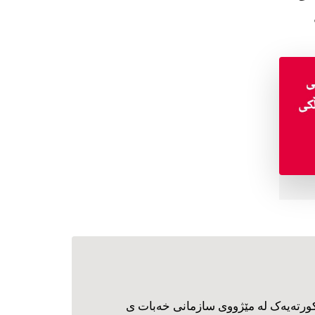
ورته‌یه‌ک له مێژووی سازمانی خه‌بات ی