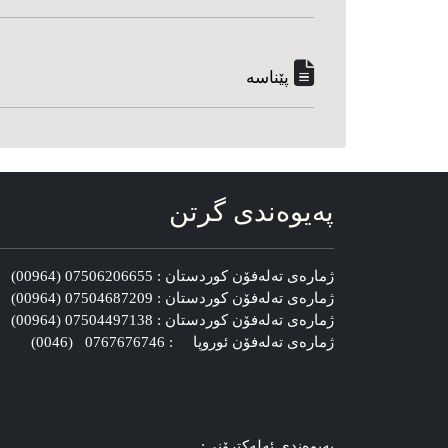
پێناسه‌
په‌یوه‌ندی گرتن
ژماره‌ی ته‌له‌فۆن کوردستان : 07506206655 (00964)
ژماره‌ی ته‌له‌فۆن کوردستان : 07504687209 (00964)
ژماره‌ی ته‌له‌فۆن کوردستان : 07504497138 (00964)
ژماره‌ی ته‌له‌فۆن ئوروپا : 0767676746 (0046)
په‌یوه‌ندی ئه‌له‌کترۆنی: