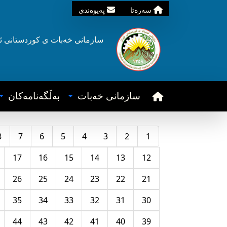
سه‌ره‌تا
په‌یوه‌ندی
سازمانی خه‌بات ی
کوردستانی
ئ
سازمانی خه‌بات
به‌ڵگه‌نامه‌کان
8
7
6
5
4
3
2
1
17
16
15
14
13
12
26
25
24
23
22
21
35
34
33
32
31
30
44
43
42
41
40
39