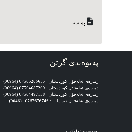
پێناسه‌
په‌یوه‌ندی گرتن
ژماره‌ی ته‌له‌فۆن کوردستان : 07506206655 (00964)
ژماره‌ی ته‌له‌فۆن کوردستان : 07504687209 (00964)
ژماره‌ی ته‌له‌فۆن کوردستان : 07504497138 (00964)
ژماره‌ی ته‌له‌فۆن ئوروپا : 0767676746 (0046)
په‌یوه‌ندی ئه‌له‌کترۆنی: