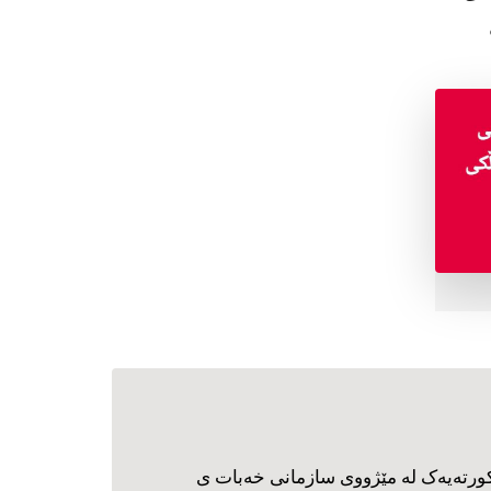
ورته‌یه‌ک له مێژووی سازمانی خه‌بات ی