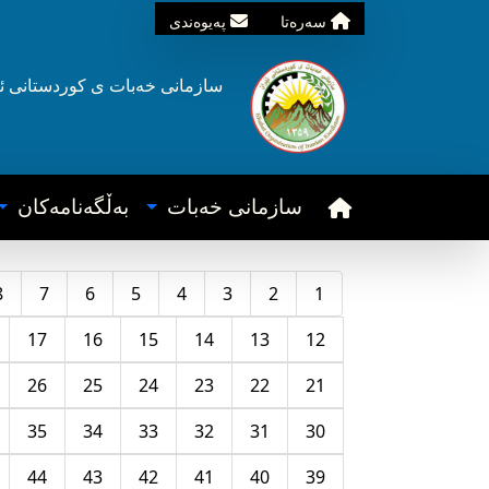
سه‌ره‌تا
په‌یوه‌ندی
سازمانی خه‌بات ی
کوردستانی
ئ
سازمانی خه‌بات
به‌ڵگه‌نامه‌کان
8
7
6
5
4
3
2
1
17
16
15
14
13
12
26
25
24
23
22
21
35
34
33
32
31
30
44
43
42
41
40
39