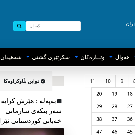
ێران
هه‌واڵ
وتــاره‌کان
سکرتێری گشتی
شه‌هیدان
11
10
9
دواین بڵاوکراوه‌کا
20
19
18
به‌په‌له‌ : هێرش کرایە
29
28
27
سەر بنکەی سازمانی
38
37
36
خەباتی کوردستانی ئێرا
47
46
45