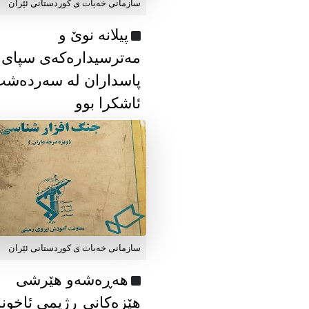
سازمانی خەبات ی كوردستانی ئێران
پیلانە نوێ و
مەترسیدارەکەی سپای
پاسداران لە سەردەش
ئاشکرا بوو
سازمانی خەبات ی كوردستانی ئێران
هەڕەشەو هێرشی
هێزەکانی ڕژیمی ئاخون