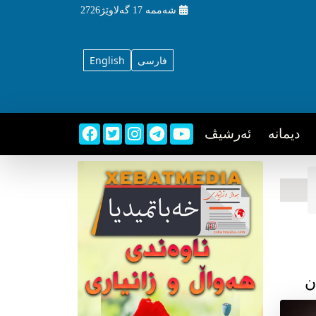
شه‌ممه‌
17 گه‌لاوێژ2726
فارسی
English
دیمانه
ئه‌رشیڤ
ن