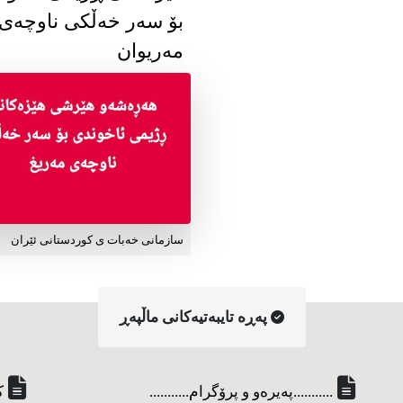
بۆ سەر خەڵکی ناوچەی
مەریوان
سازمانی خەبات ی کوردستانی ئێران
په‌ڕه‌ تایبه‌تیه‌کانی ماڵپه‌ڕ
...........په‌یره‌و و پرۆگرام...........
ک