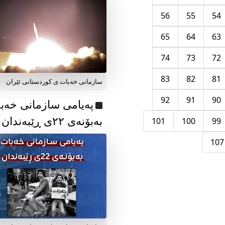
56
55
54
65
64
63
74
73
72
83
82
81
سازمانی خەبات ی کوردستانی ئێران
92
91
90
پەیامی سازمانی خەب
بەبۆنەی ۲۲ی ڕێبەندان
101
100
99
107