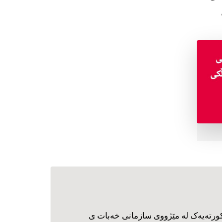
ورته‌یه‌ک له مێژووی سازمانی خه‌بات ی