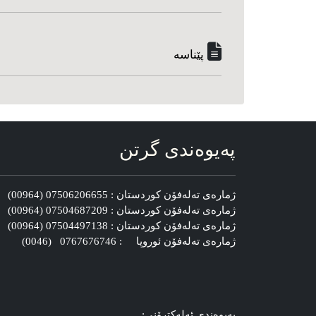
پێناسه‌
په‌یوه‌ندی گرتن
ژماره‌ی ته‌له‌فۆن کوردستان : 07506206655 (00964)
ژماره‌ی ته‌له‌فۆن کوردستان : 07504687209 (00964)
ژماره‌ی ته‌له‌فۆن کوردستان : 07504497138 (00964)
ژماره‌ی ته‌له‌فۆن ئوروپا : 0767676746 (0046)
په‌یوه‌ندی ئه‌له‌کترۆنی: