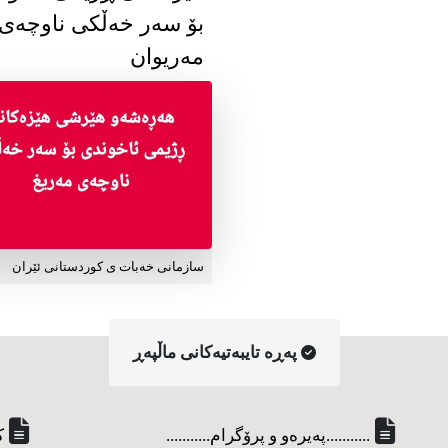
بۆ سەر خەڵکی ناوچەی
مەریوان
سازمانی خەبات ی کوردستانی ئێران
په‌ڕه‌ تایبه‌تیه‌کانی ماڵپه‌ڕ
...........په‌یره‌و و پرۆگرام...........
ک