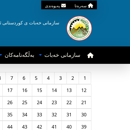
سه‌ره‌تا
په‌یوه‌ندی
سازمانی خه‌بات ی
کوردستانی
ئ
سازمانی خه‌بات
به‌ڵگه‌نامه‌کان
8
7
6
5
4
3
2
1
17
16
15
14
13
12
26
25
24
23
22
21
35
34
33
32
31
30
44
43
42
41
40
39