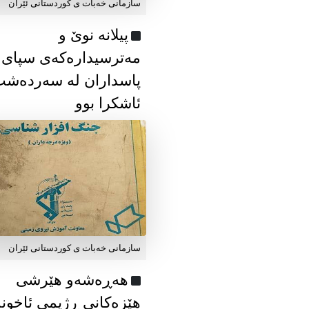
سازمانی خەبات ی كوردستانی ئێران
پیلانە نوێ و
مەترسیدارەکەی سپای
پاسداران لە سەردەش
ئاشکرا بوو
سازمانی خەبات ی كوردستانی ئێران
هەڕەشەو هێرشی
هێزەکانی ڕژیمی ئاخون