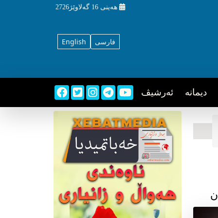
هه‌ینی
16 گه‌لاوێژ2726
فارسی
English
دیمانه
ئه‌رشیڤ
ن