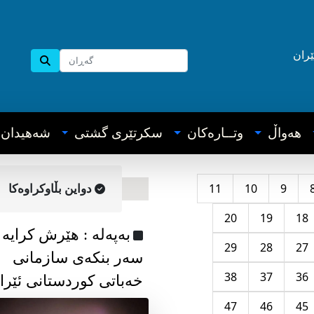
ێران
هه‌واڵ
وتــاره‌کان
سکرتێری گشتی
شه‌هیدان
11
10
9
دواین بڵاوکراوه‌کا
20
19
18
به‌په‌له‌ : هێرش کرایە
29
28
27
سەر بنکەی سازمانی
38
37
36
خەباتی کوردستانی ئێرا
47
46
45