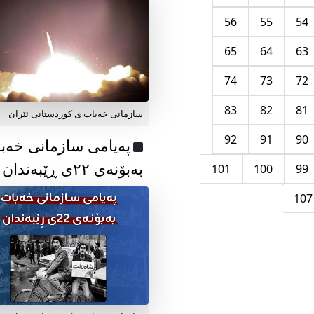
56
55
54
65
64
63
74
73
72
83
82
81
سازمانی خەبات ی کوردستانی ئێران
92
91
90
پەیامی سازمانی خەب
بەبۆنەی ۲۲ی ڕێبەندان
101
100
99
107