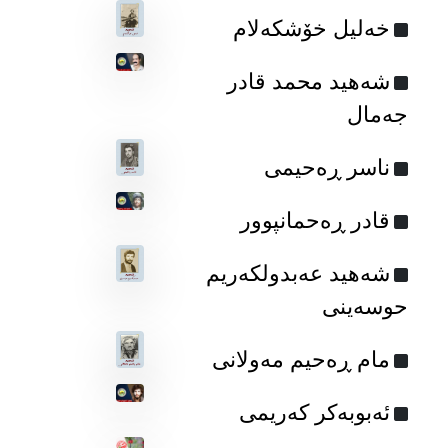
خه‌لیل خۆشکه‌لام
شه‌هید محمد قادر
جه‌مال
ناسر ڕه‌حیمی
قادر ڕەحمانپوور
شەهید عەبدولکەریم
حوسەینی
مام ڕه‌حیم مه‌ولانی
ئەبوبەکر کەریمی