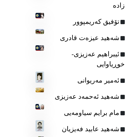
زادە
تۆفیق که‌ریمپوور
شەهید عیزەت قادری
ئیبراهیم عه‌زیزی-
خوڕیاوایی
ئه‌میر مه‌ریوانی
شەهید ئەحمەد عەزیزی
مام برایم سیاومه‌یی
شه‌هید عابید فه‌یزیان