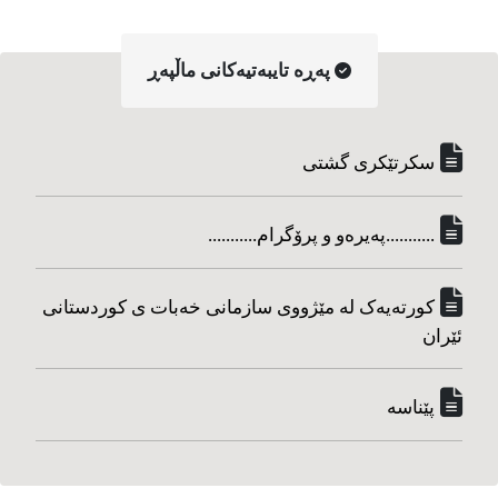
په‌ڕه‌ تایبه‌تیه‌کانی ماڵپه‌ڕ
سکرتێکری گشتی
...........په‌یره‌و و پرۆگرام...........
کورته‌یه‌ک له مێژووی سازمانی خه‌بات ی کوردستانی
ئێران
پێناسه‌