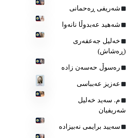
شەریفی ڕەحمانی
شەهید عەبدوڵا نانەوا
خه‌لیل جه‌عفه‌ری
(ڕه‌شاش)
رەسوڵ حەسەن زادە
عه‌زیز عه‌بباسی
م. سه‌ید خه‌لیل
شه‌ریفیان
سه‌یید برایمی نەبیزادە