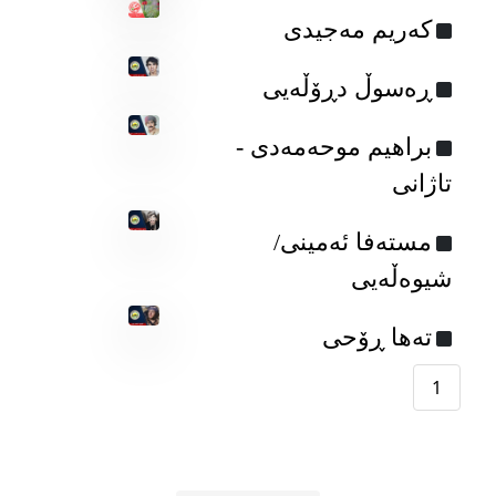
کەریم مەجیدی
ڕه‌سوڵ دڕۆڵه‌یی
براهیم موحه‌مه‌دی -
تاژانی
مسته‌فا ئه‌مینی/
شیوه‌ڵه‌یی
ته‌ها ڕۆحی
1