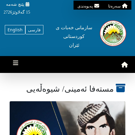
پێنچ شه‌مه‌
سه‌ره‌تا
په‌یوه‌ندی
15 گه‌لاوێژ2726
سازمانی خه‌بات ی
فارسی
English
کوردستانی
ئێران
مسته‌فا ئه‌مینی/ شیوه‌ڵه‌یی