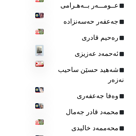
عــومـــەر بــەهـرامی
جه‌عفه‌ر حه‌سه‌نزاده‌
رەحیم قادری
ئەحمەد عەزیزی
شەهید حسێن ساحیب
نەزەر
وەفا جەعفەری
محمه‌د قادر جه‌مال
محەممەد خالیدی