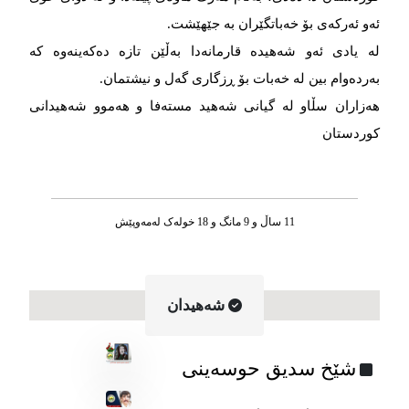
ئەو ئەرکەی بۆ خەباتگێران بە جێهێشت.
لە یادی ئەو شەهیدە قارمانەدا بەڵێن تازە دەکەینەوە کە
بەردەوام بین لە خەبات بۆ ڕزگاری گەل و نیشتمان.
هەزاران سڵاو لە گیانی شەهید مستەفا و هەموو شەهیدانی
کوردستان
11 ساڵ و 9 مانگ و 18 خوله‌ک له‌مه‌وپێش‌
شه‌هیدان
شێخ سدیق حوسەینی