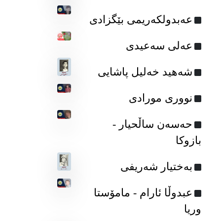
عەبدولکەریمی بێگزادی
عەلی سەعیدی
شەهید خەلیل پاشایی
نووری مورادی
حه‌سه‌ن ساڵحیار -
بازوکا
به‌ختیار شه‌ریفی
عبدوڵا ئارام - مامۆستا
وریا