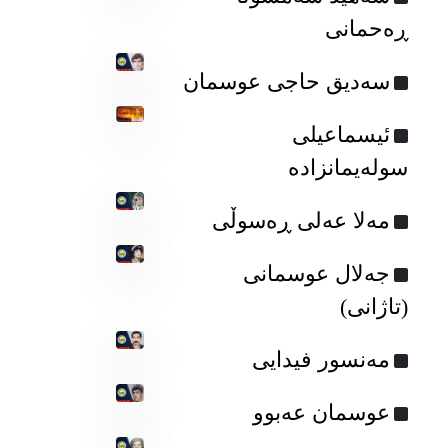
ڕه‌حمانی
سه‌دیق حاجی عوسمان
ئیسماعیلی
سولەیمانزادە
مه‌لا عه‌لی ڕه‌سوڵی
جەلال عوسمانی
(تاژانی)
مەنسور فیدایی
عوسمان عەبوو