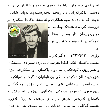
لە ڕێگەی نیشتمان، دانا بۆ ئەوەی نەتەوە و خاکیان چیتر بە
دەستی داگیرکەرانی بێ ڕەحم نەچەوسێتەوە. ئەوانە شایانی
ئەوەن کە لە یادیاندا مۆم هەلکرێ و لە شەقامەکاندا پەیکەری بۆ
دروست
بکرێ، تا هێندێک وەڵامی لە
خۆبوردوییمان دابنەوە و وەفا و
ئەمەکمان بۆ ڕەنج و خۆینیان نواند
بێ.
ڕۆژی ۱۳٦۲/٦/۱۳ داگیرکەرانی
نیشتمانەکەمان لێکدا لێکدا هێرشیان دەبردە سەر دێ نشینەکان
و هەر ڕۆژێ گوندێکیان بە ناوی پاکسازی و چەککردنی دژی
شۆڕش، تاڵان دەکردو خەڵکی بێ تاوانیان دەگرت و دەیانکردنە
بەندیخانەوە. سەعاتی ٥ی بەیانی ئەم ڕۆژە مولگەکانی
دەوروبەری ئارمردە هێزیکی تێکەڵاوی دوژمن لە جاش و
پاسدارو ئەرتەش بەرەو تاژان و تاژەبان بە ڕێ کەوتن،
پێشمەرگەکانی سازمانی خەبات زۆر بە توندی بەر پەرچیان