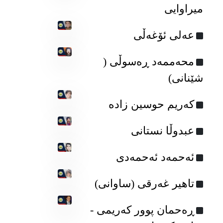
میراوایی
عه‌لی ئۆغه‌ڵی
محەممەد ڕەسوڵی (
شێنانی)
که‌ریم حوسین زاده‌
عبدوڵا نستانی
ئه‌حمه‌د ئه‌حمه‌دی
تاهیر غەرقی (ساوانی)
ڕەحمان پوور کەریمی -