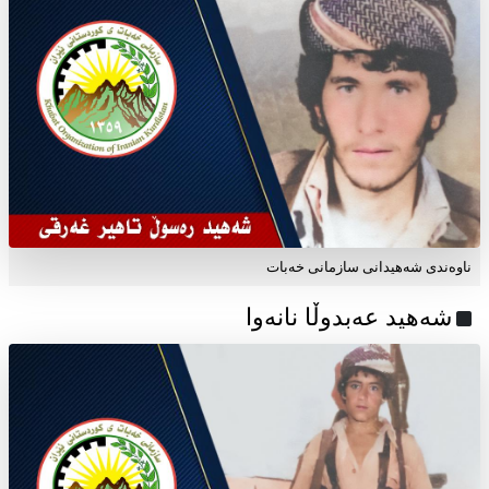
ناوه‌ندی شه‌هیدانی سازمانی خه‌بات
شەهید عەبدوڵا نانەوا