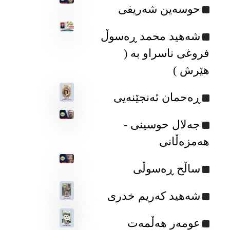
حوسەین شەریفی
شەهید محمد ڕەسوڵ
فروغی ناسراو بە (
هێرش )
ڕه‌حمان ئه‌نجێنه‌یی
جه‌لال حوسینی -
هه‌مزه‌ڵانی
ساڵح ڕەسوڵی
شه‌هید که‌ریم خدری
عومه‌ر هه‌ڵمه‌ت