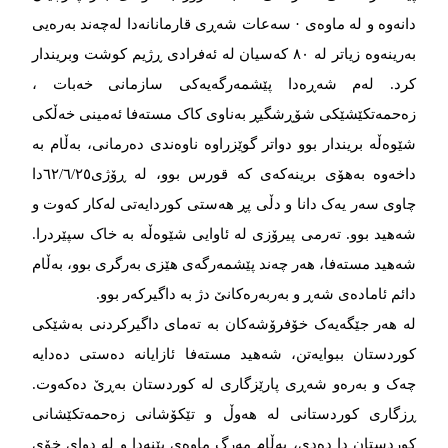
دانەوە و لە ماوەی · سەعات شەڕی قارمانانەدا لەچەند بەرەیی
بەرینەوە زیاتر لە ٨۰ کەسیان لە ئەفرادی ڕژیم کوشت وبریندار
کرد. لەم شەڕەدا پێشمەرگەیەکی سازمانی خەبات ،
زەحمەتکێشێکی شۆڕشگیڕ بەناوی کاک مستەفا ئەمینی خەڵکی
شێوەڵە بریندار بوو دواتر گوێزراوە ناوەندی دەرمانی، بەڵام بە
داخەوە بەهۆی برینەکەی کە قورس بوو، لە ڕۆژی٦۲/٦/۲٥دا
چاوی سەر یەک دانا و دڵی پڕ هەستی کوردایەتی لەکار کەوت و
شەهید بوو. تەرمی پیرۆزی لە ئاوایی شێوەڵە بە خاک سپێردرا.
شەهید مستەفا، هەر چەند پێشمەرگەی هێزی بەرگری بوو، بەڵام
دائم ئامادەی شەڕ و بەربەرەکانێ دژ بە داگیرکەر بوو.
لە هەر جێگەیەک خۆفرۆشەکان بە تەمای داگیرکردنی بەشێکی
کوردستان ببوایەتن، شەهید مستەفا ئازایانە دەستی دەدایە
چەک و بەرەو شەڕی پارێزگاری لە کوردستان بەڕێ دەکەوت.
ڕزگاری کوردستانی لە هەوڵ و تێکۆشانی زەحمەتکێشانی
کوردستان دا دەدی، بەڵام مەرگ ماوەی پێنەدا و لە دوای خۆی