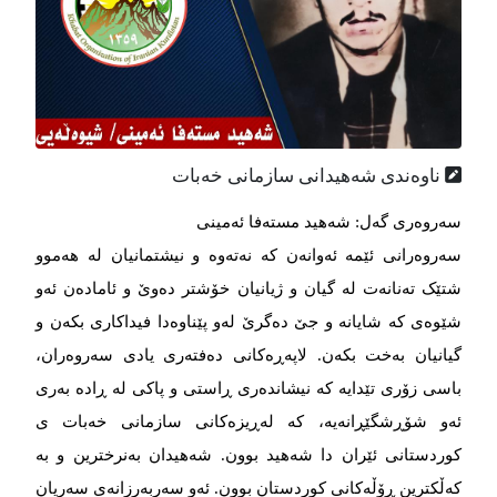
ناوه‌ندی شه‌هیدانی سازمانی خه‌بات
سەروەری گەل: شەهید مستەفا ئەمینی
سەروەرانی ئێمە ئەوانەن کە نەتەوە و نیشتمانیان لە هەموو
شتێک تەنانەت لە گیان و ژیانیان خۆشتر دەوێ و ئامادەن ئەو
شێوەی کە شایانە و جێ دەگرێ لەو پێناوەدا فیداکاری بکەن و
گیانیان بەخت بکەن. لاپەڕەکانی دەفتەری یادی سەروەران،
باسی زۆری تێدایە کە نیشاندەری ڕاستی و پاکی لە ڕادە بەری
ئەو شۆڕشگێڕانەیە، کە لەڕیزەکانی سازمانی خەبات ی
کوردستانی ئێران دا شەهید بوون. شەهیدان بەنرخترین و بە
کەڵکترین ڕۆڵەکانی کوردستان بوون. ئەو سەربەرزانەی سەریان