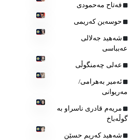
فه‌تاح مه‌حمودی
حوسەین کەریمی
شەهید جەلالی
عەبباسی
عه‌لی چه‌منگوڵی
ئەمیر بەهرامی/
مەریوانی
مریەم قادری ناسراو به‌
گوڵه‌باخ
شەهید کەریم حسێن