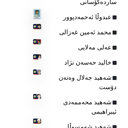
ساردەکۆسانی
عبدوڵا ئه‌حمه‌دپوور
محمد ئه‌مین غه‌زالی
عه‌لی مه‌لایی
خالید حەسەن نژاد
شه‌هید جه‌لال وه‌ته‌ن
دۆست
شەهید محەممه‌دی
ئیبراهیمی
شه‌هید شه‌مسوڵا