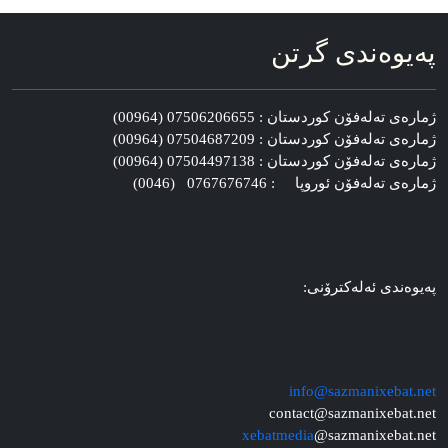
په‌یوه‌ندی گرتن
ژماره‌ی ته‌له‌فۆن کوردستان : 07506206655 (00964)
ژماره‌ی ته‌له‌فۆن کوردستان : 07504687209 (00964)
ژماره‌ی ته‌له‌فۆن کوردستان : 07504497138 (00964)
ژماره‌ی ته‌له‌فۆن ئوروپا : 0767676746 (0046)
په‌یوه‌ندی ئه‌له‌کترۆنی:
info@sazmanixebat.net
contact@sazmanixebat.net
xebatmedia
@sazmanixebat.net