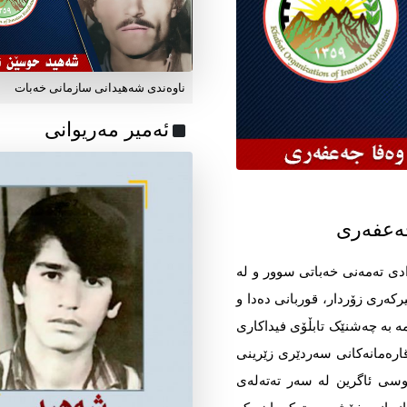
ناوه‌ندی شه‌هیدانی سازمانی خه‌بات
ئه‌میر مه‌ریوانی
ەعفەری
دی تەمەنی خەباتی سوور و لە
کەری زۆردار، قوربانی دەدا و
ە بە چەشنێک تابڵۆی فیداکاری
ارەمانەکانی سەردێری زێرینی
وسی ئاگرین لە سەر تەتەلەی