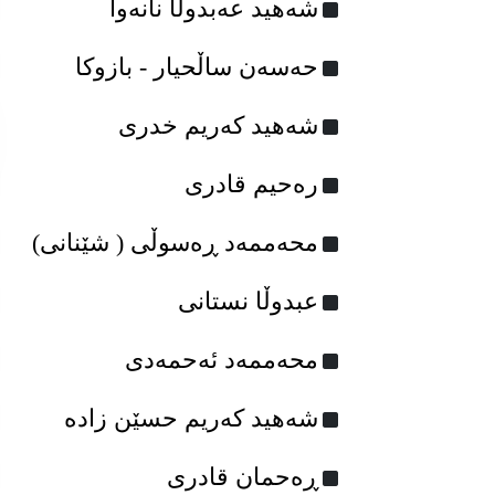
شەهید عەبدوڵا نانەوا
حه‌سه‌ن ساڵحیار - بازوکا
شه‌هید که‌ریم خدری
رەحیم قادری
محەممەد ڕەسوڵی ( شێنانی)
عبدوڵا نستانی
محه‌ممه‌د ئه‌حمه‌دی
شەهید کەریم حسێن زادە
ڕه‌حمان قادری