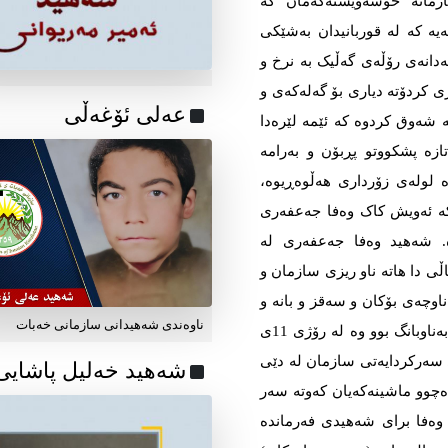
زمانە خۆشەویستەکەمان کە
 که‌‌‌ لە قوربانیدان بەشێکی
ه‌‌‌ی رۆڵه‌‌‌ی گه‌‌‌ڵیک به‌‌‌ نرخ و
 کردۆتە دیاری بۆ گەلەکەی و
عه‌لی ئۆغه‌ڵی
ەوق کردوە کە ئێمە لێرەدا
ازە پشکووتو پڕبۆن و بەرامە
ە لولەی زۆرداری هەڵوەڕیوە،
کە ئەویش کاک وەفا جەعفەری
زه‌‌‌. شەهید وەفا جەعفەری لە
 15ی گەلاوێژی 1361 دا و لە تەمەنی 17 ساڵی دا هاتە ناو ریزی سازمان و
اوچەی بۆکان و سەقز و بانە و
ناوه‌ندی شه‌هیدانی سازمانی خه‌بات
سەردەشت دا بەشدار بوو وە بە ئازایەتی و لێزانی بەناوبانگ بوو وە لە رۆژی 11ی
‌‌‌ی سه‌‌‌رکردایه‌‌‌تی سازمان له‌‌‌ دێی‌
شەهید خەلیل پاشایی
 ماشینه‌‌‌که‌‌‌یان که‌‌‌وته‌‌‌ سه‌‌‌ر
 وه‌‌‌فا برای شه‌‌‌هیدی فه‌‌‌رمانده‌‌‌