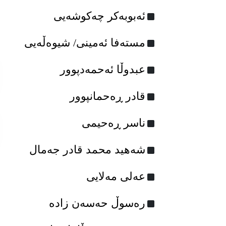
ئه‌بوبه‌کر چه‌کوشه‌یی
مسته‌فا ئه‌مینی/ شیوه‌ڵه‌یی
عبدوڵا ئه‌حمه‌دپوور
قادر ڕەحمانپوور
ناسر ڕه‌حیمی
شه‌هید محمد قادر جه‌مال
عه‌لی مه‌لایی
رەسوڵ حەسەن زادە