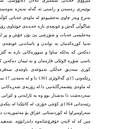
مێژووی خەباتی شێلگیری گەلان دەنووسێ. سا
نوێنەری رەسەن و راستی ئە گەلە نەبەزە نەوەستەیە
بەنرخ وبەر چاوی بەخشیوەو له‌‌‌ ماوه‌‌‌ی خه‌‌‌باتی کۆڵنه‌‌‌دان
شاگوڵی گەش و غونچەی تازە خەندەی خوێناوی زۆری
مەجلیسی خەبات و شۆڕشی پێ بۆن خۆش و پڕ لە ش
تەنیا کوڕەکەمان بە نواندن و ناساندنی غونچەی ت
دەکەین کە پەلکە ساوا و سوورەکانی تازە بە گێژ
باسی شۆڕە لاوێکی قارەمان و بە ئیمان دەکەین 
کوری سەدیق خەڵکی ته‌‌‌مۆغه‌‌‌ی ناوچه‌‌‌ی سه‌‌‌ق
ڕێکەوتی
لە ماوەی پێشمەرگایەتیی دا لە زۆربەی شەڕەکانی ن
رێبەندانی 1364ی کۆچی خۆری، لە کاتێکدا له‌‌‌ بنکه
سه‌‌‌راومیراوا له‌‌‌ کوردستانی عێراق بۆ مه‌‌‌ئموریه‌‌‌ت ده‌‌‌چوو
مین که‌‌‌ له‌‌‌ لایه‌‌‌ن خۆفرۆشانه‌‌‌وه‌‌‌ داندرابۆوه‌‌‌. شه‌‌‌هید