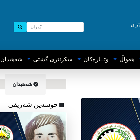
ێران
هه‌واڵ
وتــاره‌کان
سکرتێری گشتی
شه‌هیدان
شه‌هیدان
حوسەین شەریفی