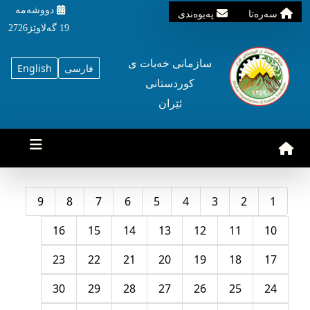
دووشه‌مه‌‌
سه‌ره‌تا
په‌یوه‌ندی
19 گه‌لاوێژ2726
سازمانی خه‌بات ی
فارسی
English
کوردستانی
ئێران
9
8
7
6
5
4
3
2
1
16
15
14
13
12
11
10
23
22
21
20
19
18
17
30
29
28
27
26
25
24