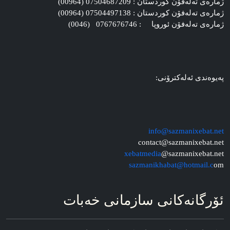
ژماره‌ی ته‌له‌فۆن کوردستان : 07504687209 (00964)
ژماره‌ی ته‌له‌فۆن کوردستان : 07504497138 (00964)
ژماره‌ی ته‌له‌فۆن ئوروپا : 0767676746 (0046)
په‌یوه‌ندی ئه‌له‌کترۆنی:
info@sazmanixebat.net
contact@sazmanixebat.net
xebatmedia
@sazmanixebat.net
sazmanikhabat@hotmail.c
om
ئۆرگانه‌کانی سازمانی خه‌بات