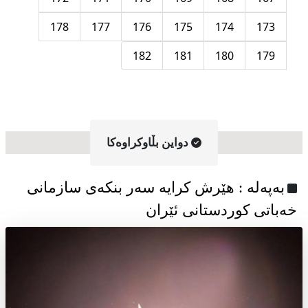
178
177
176
175
174
173
182
181
180
179
دواین بڵاوکراوه‌کا
به‌په‌له‌ : هێرش کرایە سەر بنکەی سازمانی
خەباتی کوردستانی ئێران