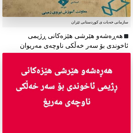
سازمانی خەبات ی كوردستانی ئێران
هەڕەشەو هێرشی هێزەکانی ڕژیمی
ئاخوندی بۆ سەر خەڵکی ناوچەی مەریوان