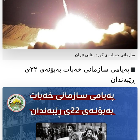
سازمانی خەبات ی کوردستانی ئێران
پەیامی سازمانی خەبات بەبۆنەی ۲۲ی
ڕێبەندان