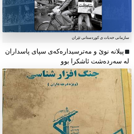
سازمانی خەبات ی كوردستانی ئێران
پیلانە نوێ و مەترسیدارەکەی سپای پاسداران
لە سەردەشت ئاشکرا بوو