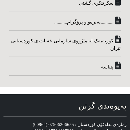
سکرتێکری گشتی
...........په‌یره‌و و پرۆگرام...........
کورته‌یه‌ک له مێژووی سازمانی خه‌بات ی کوردستانی
ئێران
پێناسه‌
په‌یوه‌ندی گرتن
ژماره‌ی ته‌له‌فۆن کوردستان : 07506206655 (00964)