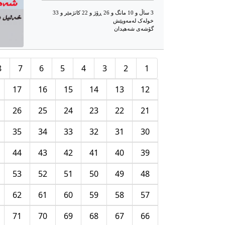
3 ساڵ و 10 مانگ و 26 ڕۆژ و 22 کاتژمێر و 33
خوله‌ک له‌مه‌وپێش‌
گۆشه‌ی شه‌هیدان
8
7
6
5
4
3
2
1
17
16
15
14
13
12
26
25
24
23
22
21
35
34
33
32
31
30
44
43
42
41
40
39
53
52
51
50
49
48
62
61
60
59
58
57
71
70
69
68
67
66