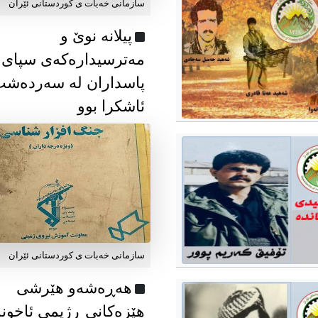
سازمانی خەبات ی كوردستانی ئێران
پیلانە نوێ و
مەترسیدارەکەی سپای
پاسداران لە سەردەش
ئاشکرا بوو
سازمانی خەبات ی كوردستانی ئێران
هەڕەشەو هێرشی
هێزەکانی ڕژیمی ئاخون