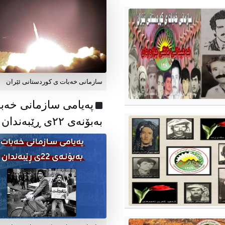
سازمانی خەبات ی کوردستانی ئێران
پەیامی سازمانی خەب
بەبۆنەی ۲۲ی ڕێبەندان