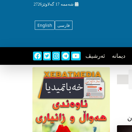
شه‌ممه‌
17 گه‌لاوێژ2726
فارسی
English
دیمانه
ئه‌رشیڤ
ن