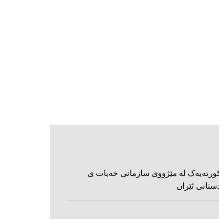
ورته‌یه‌ک له مێژووی سازمانی خه‌بات ی
ستانی ئێران