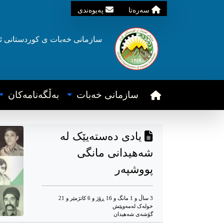
سه‌ره‌تا
په‌یوه‌ندی
سازمانی خه‌بات ی
کوردستانی
ئ
سازمانی خه‌بات
به‌ڵگه‌نامه‌کان
یادى ده‌سته‌یێک له
شه‌هیدانى مانگى
پووشپه‌ر
3 ساڵ و 1 مانگ و 16 ڕۆژ و 6 کاتژمێر و 21
خوله‌ک له‌مه‌وپێش‌
گۆشه‌ی شه‌هیدان