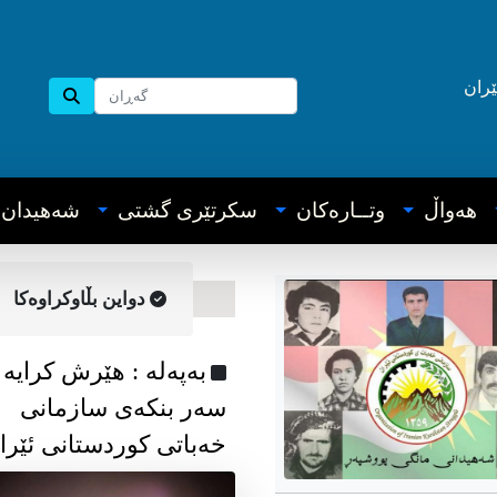
ێران
هه‌واڵ
وتــاره‌کان
سکرتێری گشتی
شه‌هیدان
دواین بڵاوکراوه‌کا
به‌په‌له‌ : هێرش کرایە
سەر بنکەی سازمانی
خەباتی کوردستانی ئێرا