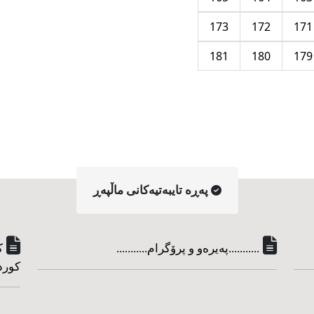
173
172
171
181
180
179
په‌ڕه‌ تایبه‌تیه‌کانی ماڵپه‌ڕ
...........په‌یره‌و و پرۆگرام...........
ک
کورد