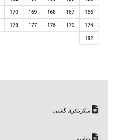
170
169
168
167
166
178
177
176
175
174
182
سکرتێکری گشتی
پێناسه‌