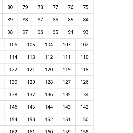
80
79
78
77
76
75
89
88
87
86
85
84
98
97
96
95
94
93
106
105
104
103
102
114
113
112
111
110
122
121
120
119
118
130
129
128
127
126
138
137
136
135
134
146
145
144
143
142
154
153
152
151
150
162
161
160
159
158