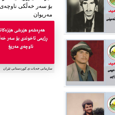
بۆ سەر خەڵکی ناوچەی
مەریوان
سازمانی خەبات ی کوردستانی ئێران