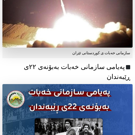
سازمانی خەبات ی کوردستانی ئێران
پەیامی سازمانی خەبات بەبۆنەی ۲۲ی
ڕێبەندان