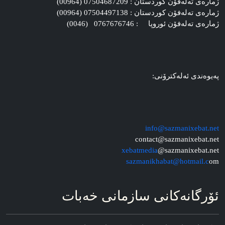
ژماره‌ی ته‌له‌فۆن کوردستان : 07504687209 (00964)
ژماره‌ی ته‌له‌فۆن کوردستان : 07504497138 (00964)
ژماره‌ی ته‌له‌فۆن ئوروپا : 0767676746 (0046)
په‌یوه‌ندی ئه‌له‌کترۆنی:
info@sazmanixebat.net
contact@sazmanixebat.net
xebatmedia
@sazmanixebat.net
sazmanikhabat@hotmail.c
om
ئۆرگانه‌کانی سازمانی خه‌بات