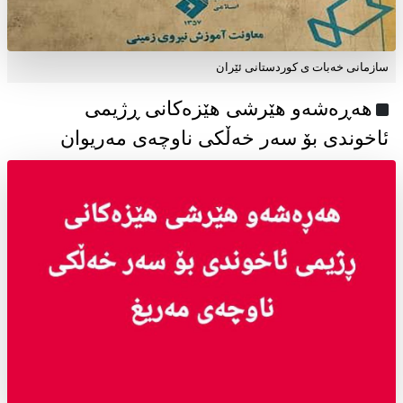
سازمانی خەبات ی كوردستانی ئێران
هەڕەشەو هێرشی هێزەکانی ڕژیمی
ئاخوندی بۆ سەر خەڵکی ناوچەی مەریوان