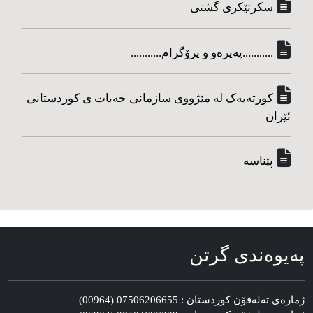
سکرتێکری گشتی
...........په‌یره‌و و پرۆگرام...........
کورته‌یه‌ک له مێژووی سازمانی خه‌بات ی کوردستانی
ئێران
پێناسه‌
په‌یوه‌ندی گرتن
ژماره‌ی ته‌له‌فۆن کوردستان : 07506206655 (00964)