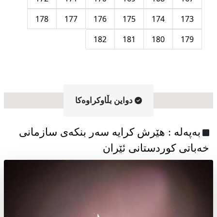
178
177
176
175
174
173
182
181
180
179
دواین بڵاوکراوه‌کا
به‌په‌له‌ : هێرش کرایە سەر بنکەی سازمانی
خەباتی کوردستانی ئێران