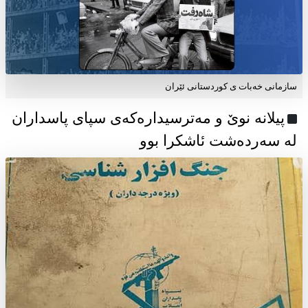
سازمانی خەبات ی كوردستانی ئێران
پیلانە نوێ و مەترسیدارەکەی سپای پاسداران
لە سەردەشت ئاشکرا بوو