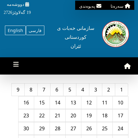
دووشه‌مه‌‌
سه‌ره‌تا
په‌یوه‌ندی
19 گه‌لاوێژ2726
سازمانی خه‌بات ی
فارسی
English
کوردستانی
ئێران
9
8
7
6
5
4
3
2
1
16
15
14
13
12
11
10
23
22
21
20
19
18
17
30
29
28
27
26
25
24