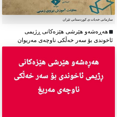
سازمانی خەبات ی كوردستانی ئێران
هەڕەشەو هێرشی هێزەکانی ڕژیمی
ئاخوندی بۆ سەر خەڵکی ناوچەی مەریوان