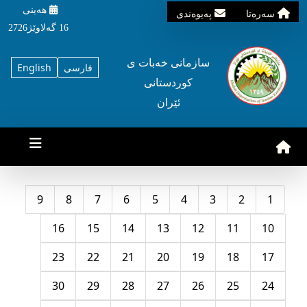
هه‌ینی
سه‌ره‌تا
په‌یوه‌ندی
16 گه‌لاوێژ2726
سازمانی خه‌بات ی
فارسی
English
کوردستانی
ئێران
9
8
7
6
5
4
3
2
1
16
15
14
13
12
11
10
23
22
21
20
19
18
17
30
29
28
27
26
25
24