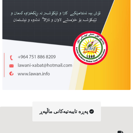
په‌ڕه‌ تایبه‌تیه‌کانی ماڵپه‌ڕ