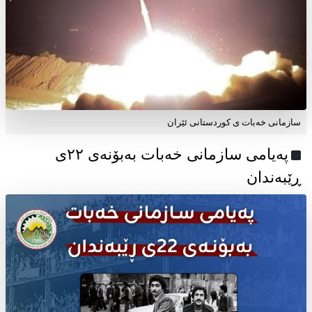
سازمانی خەبات ی کوردستانی ئێران
پەیامی سازمانی خەبات بەبۆنەی ۲۲ی
ڕێبەندان