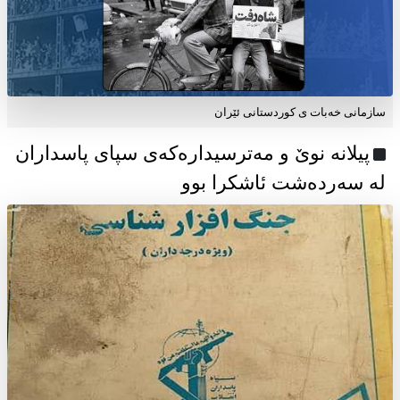
سازمانی خەبات ی كوردستانی ئێران
پیلانە نوێ و مەترسیدارەکەی سپای پاسداران
لە سەردەشت ئاشکرا بوو