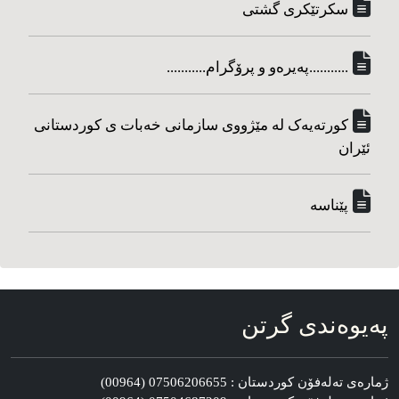
سکرتێکری گشتی
...........په‌یره‌و و پرۆگرام...........
کورته‌یه‌ک له مێژووی سازمانی خه‌بات ی کوردستانی
ئێران
پێناسه‌
په‌یوه‌ندی گرتن
ژماره‌ی ته‌له‌فۆن کوردستان : 07506206655 (00964)