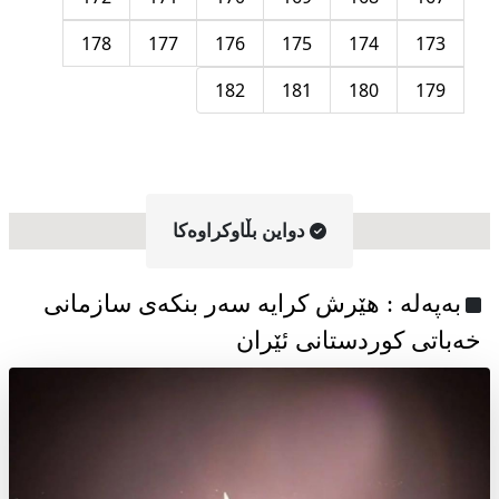
178
177
176
175
174
173
182
181
180
179
دواین بڵاوکراوه‌کا
به‌په‌له‌ : هێرش کرایە سەر بنکەی سازمانی
خەباتی کوردستانی ئێران