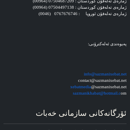
ژماره‌ی ته‌له‌فۆن کوردستان : 07504687209 (00964)
ژماره‌ی ته‌له‌فۆن کوردستان : 07504497138 (00964)
ژماره‌ی ته‌له‌فۆن ئوروپا : 0767676746 (0046)
په‌یوه‌ندی ئه‌له‌کترۆنی:
info@sazmanixebat.net
contact@sazmanixebat.net
xebatmedia
@sazmanixebat.net
sazmanikhabat@hotmail.c
om
ئۆرگانه‌کانی سازمانی خه‌بات