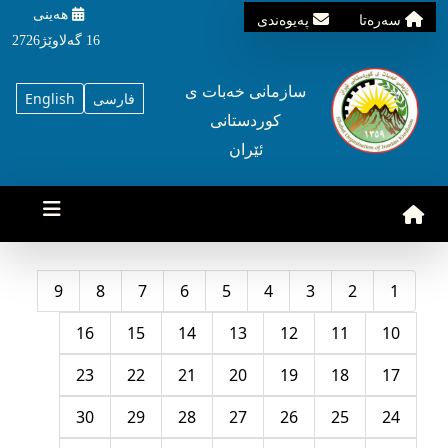
هه‌ینی
سه‌ره‌تا
په‌یوه‌ندی
16 گه‌لاوێژ2726
سازمانی خه‌بات ی
فارسی
English
کوردستانی
ئێران
9
8
7
6
5
4
3
2
1
16
15
14
13
12
11
10
23
22
21
20
19
18
17
30
29
28
27
26
25
24