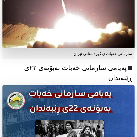
سازمانی خەبات ی کوردستانی ئێران
پەیامی سازمانی خەبات بەبۆنەی ۲۲ی
ڕێبەندان