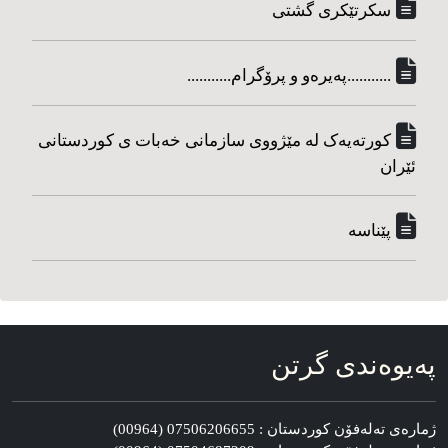
سکرتێکری گشتی
...........په‌یره‌و و پرۆگرام...........
کورته‌یه‌ک له مێژووی سازمانی خه‌بات ی کوردستانی
ئێران
پێناسه‌
په‌یوه‌ندی گرتن
ژماره‌ی ته‌له‌فۆن کوردستان : 07506206655 (00964)