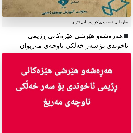
سازمانی خەبات ی كوردستانی ئێران
هەڕەشەو هێرشی هێزەکانی ڕژیمی
ئاخوندی بۆ سەر خەڵکی ناوچەی مەریوان