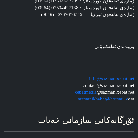
ژماره‌ی ته‌له‌فۆن کوردستان : 07504687209 (00964)
ژماره‌ی ته‌له‌فۆن کوردستان : 07504497138 (00964)
ژماره‌ی ته‌له‌فۆن ئوروپا : 0767676746 (0046)
په‌یوه‌ندی ئه‌له‌کترۆنی:
info@sazmanixebat.net
contact@sazmanixebat.net
xebatmedia
@sazmanixebat.net
sazmanikhabat@hotmail.c
om
ئۆرگانه‌کانی سازمانی خه‌بات