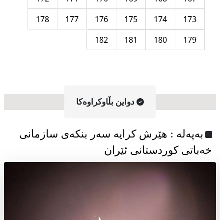
178
177
176
175
174
173
182
181
180
179
دواین بڵاوکراوه‌کا
به‌په‌له‌ : هێرش کرایە سەر بنکەی سازمانی
خەباتی کوردستانی ئێران