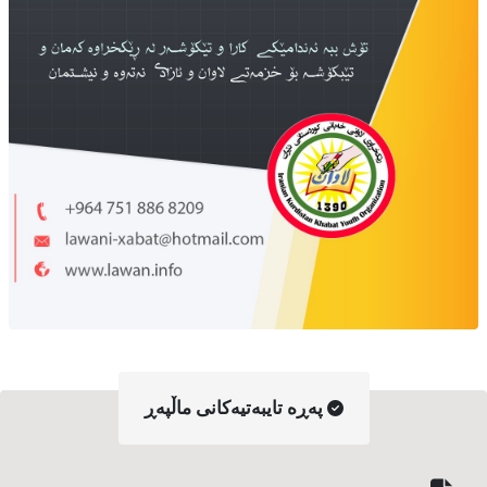
په‌ڕه‌ تایبه‌تیه‌کانی ماڵپه‌ڕ