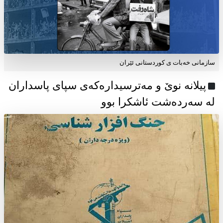
سازمانی خەبات ی كوردستانی ئێران
پیلانە نوێ و مەترسیدارەکەی سپای پاسداران
لە سەردەشت ئاشکرا بوو