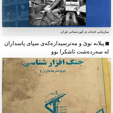
سازمانی خەبات ی كوردستانی ئێران
پیلانە نوێ و مەترسیدارەکەی سپای پاسداران
لە سەردەشت ئاشکرا بوو