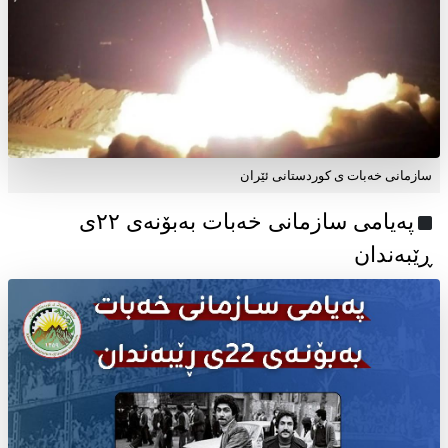
سازمانی خەبات ی کوردستانی ئێران
پەیامی سازمانی خەبات بەبۆنەی ۲۲ی
ڕێبەندان