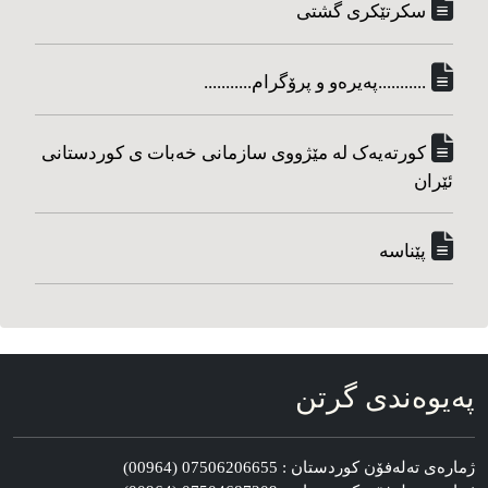
سکرتێکری گشتی
...........په‌یره‌و و پرۆگرام...........
کورته‌یه‌ک له مێژووی سازمانی خه‌بات ی کوردستانی
ئێران
پێناسه‌
په‌یوه‌ندی گرتن
ژماره‌ی ته‌له‌فۆن کوردستان : 07506206655 (00964)