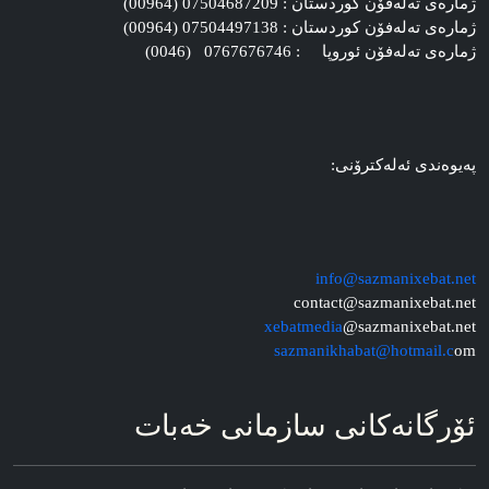
ژماره‌ی ته‌له‌فۆن کوردستان : 07504687209 (00964)
ژماره‌ی ته‌له‌فۆن کوردستان : 07504497138 (00964)
ژماره‌ی ته‌له‌فۆن ئوروپا : 0767676746 (0046)
په‌یوه‌ندی ئه‌له‌کترۆنی:
info@sazmanixebat.net
contact@sazmanixebat.net
xebatmedia
@sazmanixebat.net
sazmanikhabat@hotmail.c
om
ئۆرگانه‌کانی سازمانی خه‌بات