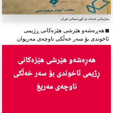
سازمانی خەبات ی كوردستانی ئێران
هەڕەشەو هێرشی هێزەکانی ڕژیمی
ئاخوندی بۆ سەر خەڵکی ناوچەی مەریوان