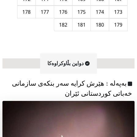
178
177
176
175
174
173
182
181
180
179
دواین بڵاوکراوه‌کا
به‌په‌له‌ : هێرش کرایە سەر بنکەی سازمانی
خەباتی کوردستانی ئێران