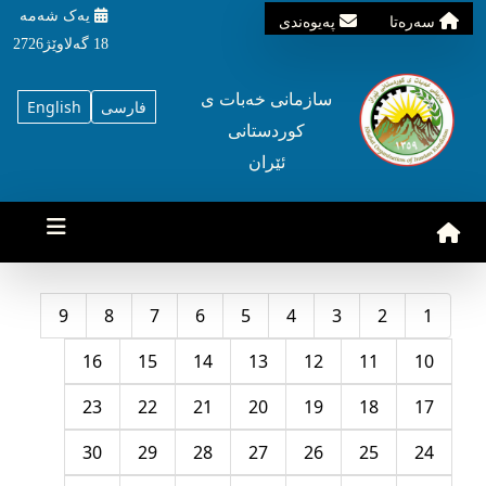
یه‌ک شه‌مه‌
سه‌ره‌تا
په‌یوه‌ندی
18 گه‌لاوێژ2726
سازمانی خه‌بات ی
فارسی
English
کوردستانی
ئێران
9
8
7
6
5
4
3
2
1
16
15
14
13
12
11
10
23
22
21
20
19
18
17
30
29
28
27
26
25
24