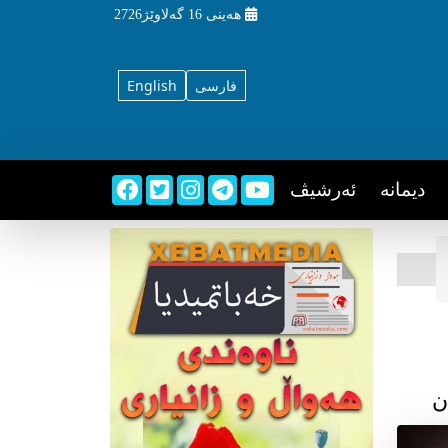
هه‌ینی
16 گه‌لاوێژ2726
فارسی
English
دیمانه
ئه‌رشیڤ
ن