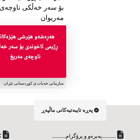
بۆ سەر خەڵکی ناوچەی
مەریوان
سازمانی خەبات ی کوردستانی ئێران
په‌ڕه‌ تایبه‌تیه‌کانی ماڵپه‌ڕ
...........په‌یره‌و و پرۆگرام...........
ک