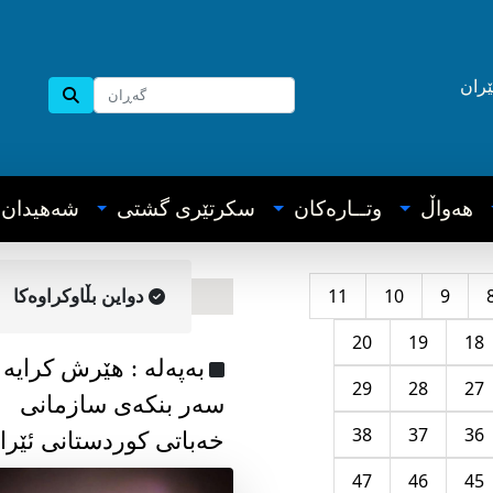
ێران
هه‌واڵ
وتــاره‌کان
سکرتێری گشتی
شه‌هیدان
11
10
9
دواین بڵاوکراوه‌کا
20
19
18
به‌په‌له‌ : هێرش کرایە
29
28
27
سەر بنکەی سازمانی
38
37
36
خەباتی کوردستانی ئێرا
47
46
45