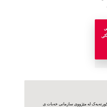
ورته‌یه‌ک له مێژووی سازمانی خه‌بات ی