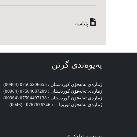
پێناسه‌
په‌یوه‌ندی گرتن
ژماره‌ی ته‌له‌فۆن کوردستان : 07506206655 (00964)
ژماره‌ی ته‌له‌فۆن کوردستان : 07504687209 (00964)
ژماره‌ی ته‌له‌فۆن کوردستان : 07504497138 (00964)
ژماره‌ی ته‌له‌فۆن ئوروپا : 0767676746 (0046)
په‌یوه‌ندی ئه‌له‌کترۆنی: