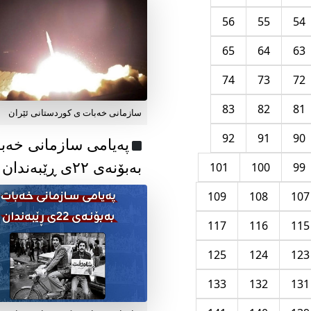
56
55
54
65
64
63
74
73
72
83
82
81
سازمانی خەبات ی کوردستانی ئێران
92
91
90
پەیامی سازمانی خەب
بەبۆنەی ۲۲ی ڕێبەندان
101
100
99
109
108
107
117
116
115
125
124
123
133
132
131