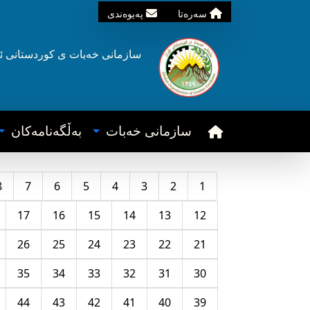
سه‌ره‌تا
په‌یوه‌ندی
سازمانی خه‌بات ی
کوردستانی
ئ
سازمانی خه‌بات
به‌ڵگه‌نامه‌کان
8
7
6
5
4
3
2
1
17
16
15
14
13
12
26
25
24
23
22
21
35
34
33
32
31
30
44
43
42
41
40
39