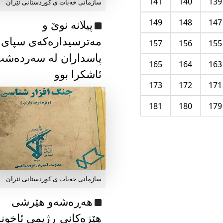
141
140
139
سازمانی خەبات ی كوردستانی ئێران
149
148
147
پیلانە نوێ و
مەترسیدارەکەی سپای
157
156
155
پاسداران لە سەردەش
165
164
163
ئاشکرا بوو
173
172
171
181
180
179
سازمانی خەبات ی كوردستانی ئێران
هەڕەشەو هێرشی
هێزەکانی ڕژیمی ئاخون