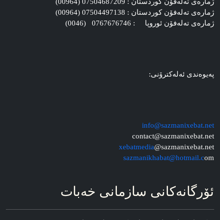
ژماره‌ی ته‌له‌فۆن کوردستان : 07504687209 (00964)
ژماره‌ی ته‌له‌فۆن کوردستان : 07504497138 (00964)
ژماره‌ی ته‌له‌فۆن ئوروپا : 0767676746 (0046)
په‌یوه‌ندی ئه‌له‌کترۆنی:
info@sazmanixebat.net
contact@sazmanixebat.net
xebatmedia
@sazmanixebat.net
sazmanikhabat@hotmail.c
om
ئۆرگانه‌کانی سازمانی خه‌بات