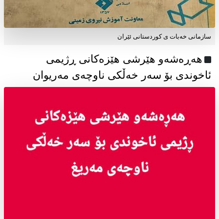
سازمانی خەبات ی كوردستانی ئێران
هەڕەشەو هێرشی هێزەکانی ڕژیمی
ئاخوندی بۆ سەر خەڵکی ناوچەی مەریوان