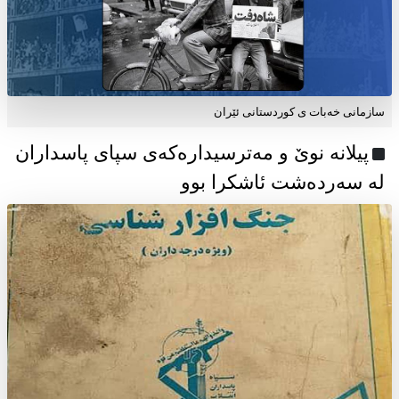
سازمانی خەبات ی كوردستانی ئێران
پیلانە نوێ و مەترسیدارەکەی سپای پاسداران
لە سەردەشت ئاشکرا بوو