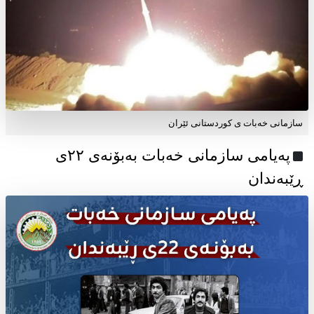
سازمانی خەبات ی کوردستانی ئێران
پەیامی سازمانی خەبات بەبۆنەی ۲۲ی
ڕێبەندان