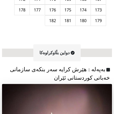
178
177
176
175
174
173
182
181
180
179
دواین بڵاوکراوه‌کا
به‌په‌له‌ : هێرش کرایە سەر بنکەی سازمانی
خەباتی کوردستانی ئێران