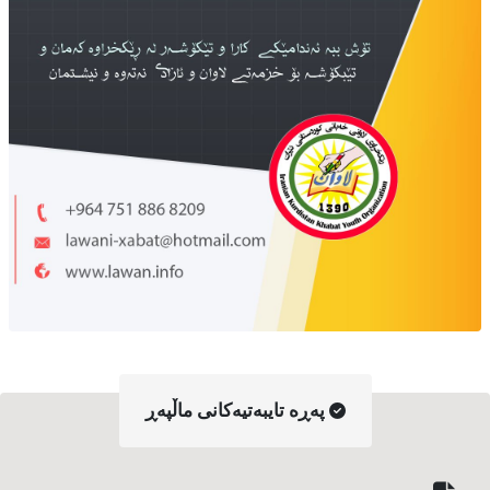
په‌ڕه‌ تایبه‌تیه‌کانی ماڵپه‌ڕ