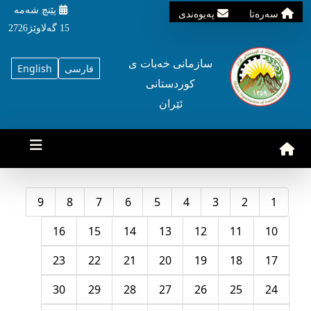
پێنچ شه‌مه‌
سه‌ره‌تا
په‌یوه‌ندی
15 گه‌لاوێژ2726
سازمانی خه‌بات ی
فارسی
English
کوردستانی
ئێران
9
8
7
6
5
4
3
2
1
16
15
14
13
12
11
10
23
22
21
20
19
18
17
30
29
28
27
26
25
24