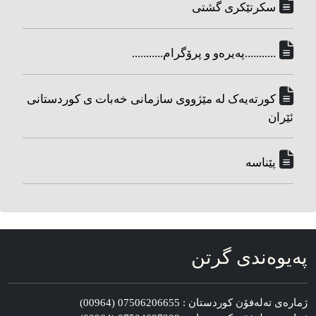
سکرتێکری گشتی
...........په‌یره‌و و پرۆگرام...........
کورته‌یه‌ک له مێژووی سازمانی خه‌بات ی کوردستانی
ئێران
پێناسه‌
په‌یوه‌ندی گرتن
ژماره‌ی ته‌له‌فۆن کوردستان : 07506206655 (00964)