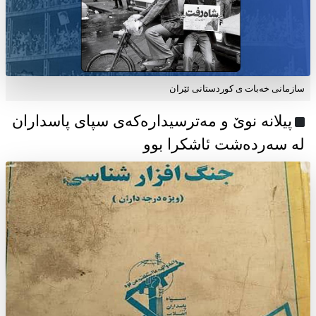
سازمانی خەبات ی كوردستانی ئێران
پیلانە نوێ و مەترسیدارەکەی سپای پاسداران
لە سەردەشت ئاشکرا بوو