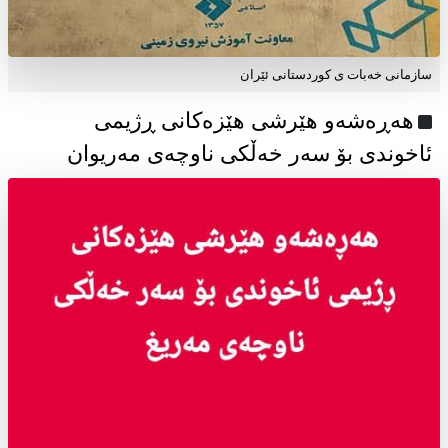
سازمانی خەبات ی كوردستانی ئێران
هەڕەشەو هێرشی هێزەکانی ڕژیمی
ئاخوندی بۆ سەر خەڵکی ناوچەی مەریوان