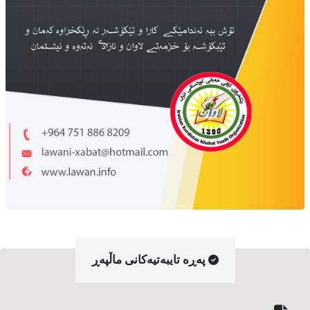
په‌ڕه‌ تایبه‌تیه‌کانی ماڵپه‌ڕ