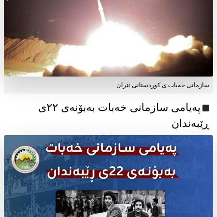
سازمانی خەبات ی کوردستانی ئێران
پەیامی سازمانی خەبات بەبۆنەی ۲۲ی
ڕێبەندان