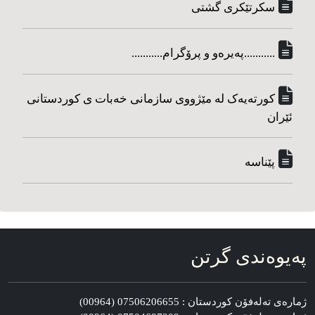
سکرتێکری گشتی
...........په‌یره‌و و پرۆگرام...........
کورته‌یه‌ک له مێژووی سازمانی خه‌بات ی کوردستانی
ئێران
پێناسه‌
په‌یوه‌ندی گرتن
ژماره‌ی ته‌له‌فۆن کوردستان : 07506206655 (00964)