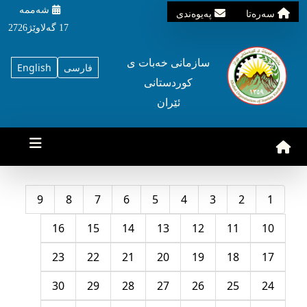
شه‌ممه‌
سه‌ره‌تا
په‌یوه‌ندی
17 گه‌لاوێژ2726
سازمانی خه‌بات ی
فارسی
English
کوردستانی
ئێران
9
8
7
6
5
4
3
2
1
16
15
14
13
12
11
10
23
22
21
20
19
18
17
30
29
28
27
26
25
24