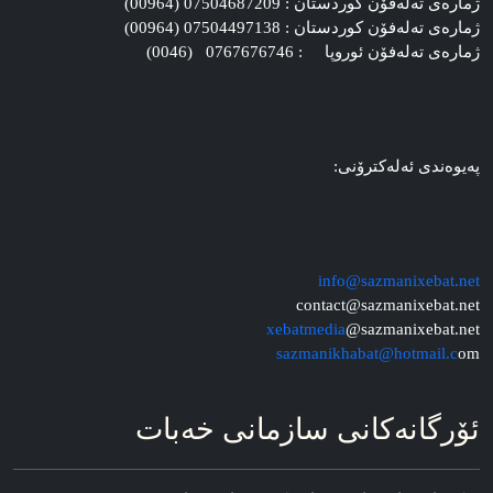
ژماره‌ی ته‌له‌فۆن کوردستان : 07504687209 (00964)
ژماره‌ی ته‌له‌فۆن کوردستان : 07504497138 (00964)
ژماره‌ی ته‌له‌فۆن ئوروپا : 0767676746 (0046)
په‌یوه‌ندی ئه‌له‌کترۆنی:
info@sazmanixebat.net
contact@sazmanixebat.net
xebatmedia
@sazmanixebat.net
sazmanikhabat@hotmail.c
om
ئۆرگانه‌کانی سازمانی خه‌بات