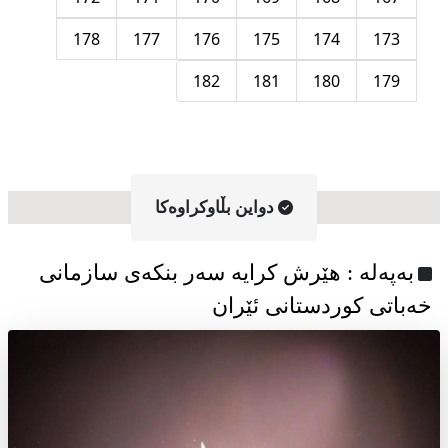
178
177
176
175
174
173
182
181
180
179
دواین بڵاوکراوه‌کا
به‌په‌له‌ : هێرش کرایە سەر بنکەی سازمانی
خەباتی کوردستانی ئێران