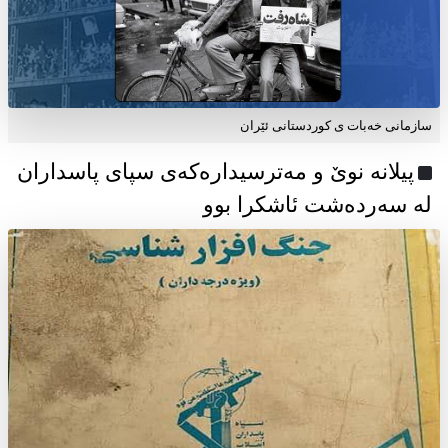
سازمانی خەبات ی كوردستانی ئێران
پیلانە نوێ و مەترسیدارەکەی سپای پاسداران
لە سەردەشت ئاشکرا بوو