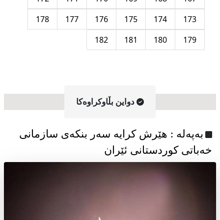
178
177
176
175
174
173
182
181
180
179
دواین بڵاوکراوه‌کا
به‌په‌له‌ : هێرش کرایە سەر بنکەی سازمانی
خەباتی کوردستانی ئێران