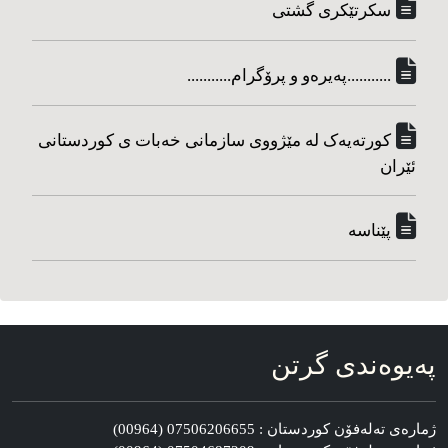
سکرتێکری گشتی
...........په‌یره‌و و پرۆگرام...........
کورته‌یه‌ک له مێژووی سازمانی خه‌بات ی کوردستانی
ئێران
پێناسه‌
په‌یوه‌ندی گرتن
ژماره‌ی ته‌له‌فۆن کوردستان : 07506206655 (00964)