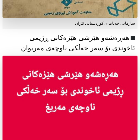
سازمانی خەبات ی كوردستانی ئێران
هەڕەشەو هێرشی هێزەکانی ڕژیمی
ئاخوندی بۆ سەر خەڵکی ناوچەی مەریوان