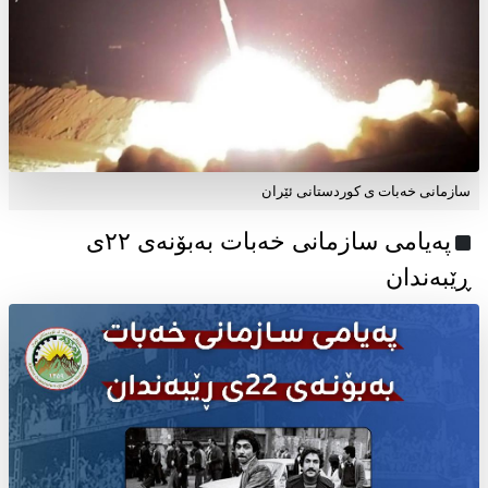
سازمانی خەبات ی کوردستانی ئێران
پەیامی سازمانی خەبات بەبۆنەی ۲۲ی
ڕێبەندان