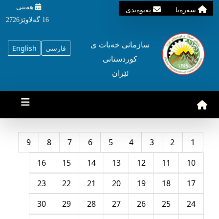
هه‌ینی
سه‌ره‌تا
په‌یوه‌ندی
16 گه‌لاوێژ2726
سازمانی خه‌بات ی
فارسی
English
کوردستانی
ئێران
9
8
7
6
5
4
3
2
1
16
15
14
13
12
11
10
23
22
21
20
19
18
17
30
29
28
27
26
25
24