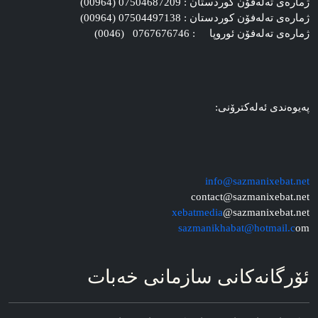
ژماره‌ی ته‌له‌فۆن کوردستان : 07504687209 (00964)
ژماره‌ی ته‌له‌فۆن کوردستان : 07504497138 (00964)
ژماره‌ی ته‌له‌فۆن ئوروپا : 0767676746 (0046)
په‌یوه‌ندی ئه‌له‌کترۆنی:
info@sazmanixebat.net
contact@sazmanixebat.net
xebatmedia
@sazmanixebat.net
sazmanikhabat@hotmail.c
om
ئۆرگانه‌کانی سازمانی خه‌بات