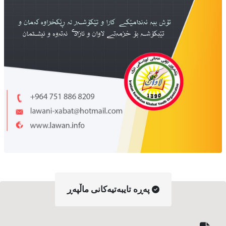
په‌ڕه‌ تایبه‌تیه‌کانی ماڵپه‌ڕ