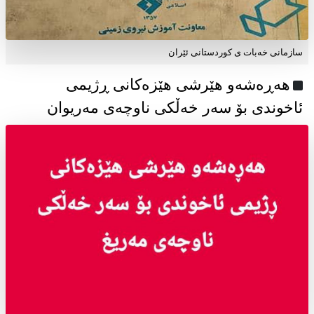
سازمانی خەبات ی كوردستانی ئێران
هەڕەشەو هێرشی هێزەکانی ڕژیمی
ئاخوندی بۆ سەر خەڵکی ناوچەی مەریوان