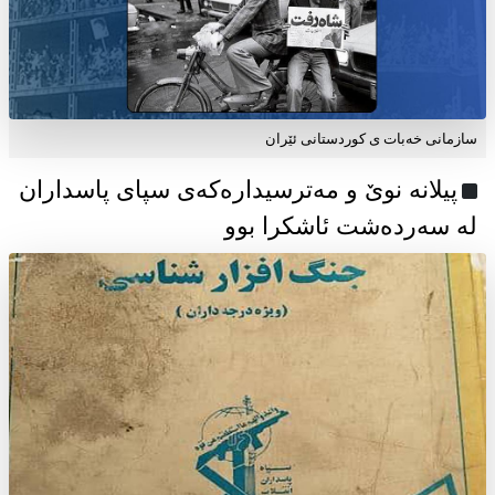
سازمانی خەبات ی كوردستانی ئێران
پیلانە نوێ و مەترسیدارەکەی سپای پاسداران
لە سەردەشت ئاشکرا بوو