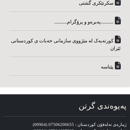
سکرتێکری گشتی
...........په‌یره‌و و پرۆگرام...........
کورته‌یه‌ک له مێژووی سازمانی خه‌بات ی کوردستانی
ئێران
پێناسه‌
په‌یوه‌ندی گرتن
ژماره‌ی ته‌له‌فۆن کوردستان : 07506206655 (00964)