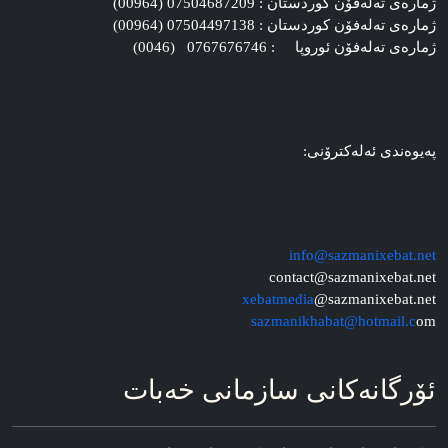
ژماره‌ی ته‌له‌فۆن کوردستان : 07504687209 (00964)
ژماره‌ی ته‌له‌فۆن کوردستان : 07504497138 (00964)
ژماره‌ی ته‌له‌فۆن ئوروپا : 0767676746 (0046)
په‌یوه‌ندی ئه‌له‌کترۆنی:
info@sazmanixebat.net
contact@sazmanixebat.net
xebatmedia
@sazmanixebat.net
sazmanikhabat@hotmail.c
om
ئۆرگانه‌کانی سازمانی خه‌بات