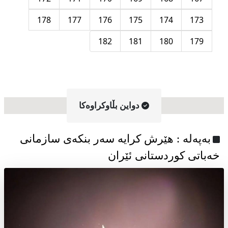
178
177
176
175
174
173
182
181
180
179
دواین بڵاوکراوه‌کا
به‌په‌له‌ : هێرش کرایە سەر بنکەی سازمانی
خەباتی کوردستانی ئێران