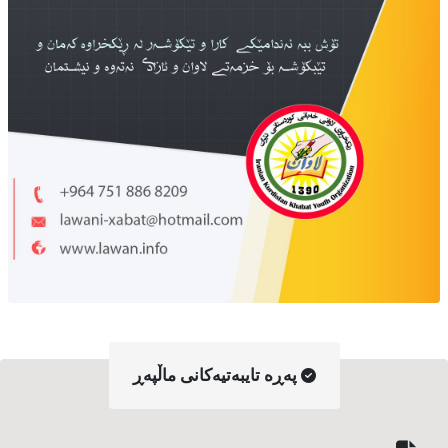
په‌ڕه‌ تایبه‌تیه‌کانی ماڵپه‌ڕ