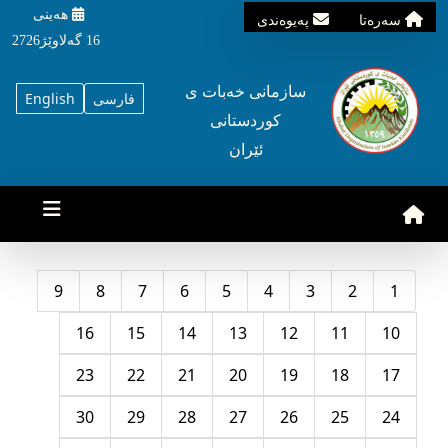
هه‌ینی
سه‌ره‌تا
په‌یوه‌ندی
16 گه‌لاوێژ2726
سازمانی خه‌بات ی
فارسی
English
کوردستانی
ئێران
9
8
7
6
5
4
3
2
1
16
15
14
13
12
11
10
23
22
21
20
19
18
17
30
29
28
27
26
25
24