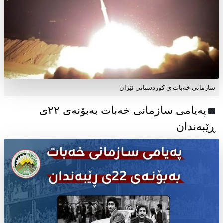
سازمانی خەبات ی کوردستانی ئێران
پەیامی سازمانی خەبات بەبۆنەی ۲۲ی
ڕێبەندان