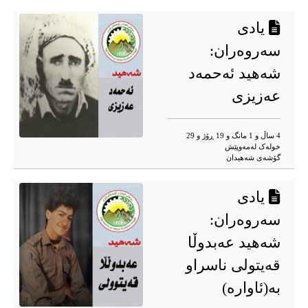
یادی
سەروەران:
شەهید ئەحمەد
عەزیزی
4 ساڵ و 1 مانگ و 19 ڕۆژ و 29
خوله‌ک له‌مه‌وپێش‌
گۆشه‌ی شه‌هیدان
یادی
سەروەران:
شەهید عەبدوڵا
قەیتولی ناسراو
بە(ئاوارە)