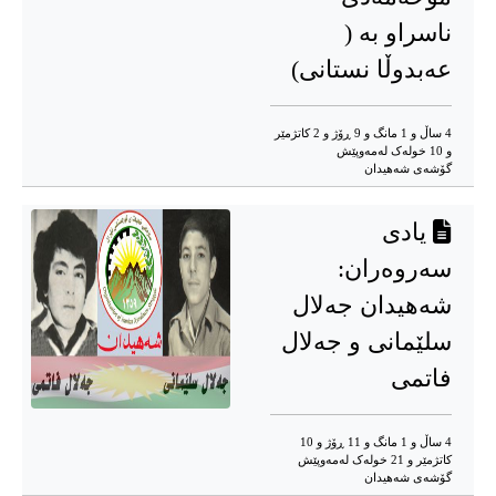
ناسراو بە (
عەبدوڵا نستانی)
4 ساڵ و 1 مانگ و 9 ڕۆژ و 2 کاتژمێر
و 10 خوله‌ک له‌مه‌وپێش‌
گۆشه‌ی شه‌هیدان
یادی
سەروەران:
شەهیدان جەلال
سلێمانی و جەلال
فاتمی
4 ساڵ و 1 مانگ و 11 ڕۆژ و 10
کاتژمێر و 21 خوله‌ک له‌مه‌وپێش‌
گۆشه‌ی شه‌هیدان