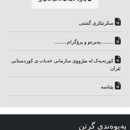
سکرتێکری گشتی
...........په‌یره‌و و پرۆگرام...........
کورته‌یه‌ک له مێژووی سازمانی خه‌بات ی کوردستانی
ئێران
پێناسه‌
په‌یوه‌ندی گرتن