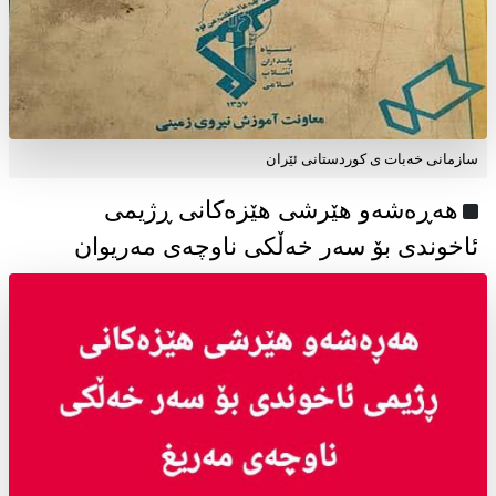
سازمانی خەبات ی كوردستانی ئێران
هەڕەشەو هێرشی هێزەکانی ڕژیمی
ئاخوندی بۆ سەر خەڵکی ناوچەی مەریوان