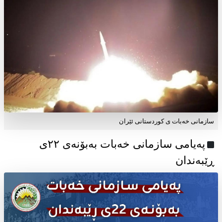
سازمانی خەبات ی کوردستانی ئێران
پەیامی سازمانی خەبات بەبۆنەی ۲۲ی
ڕێبەندان