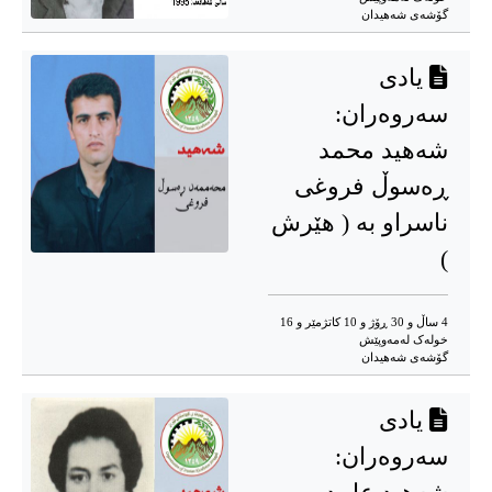
گۆشه‌ی شه‌هیدان
یادی
سەروەران:
شەهید محمد
ڕەسوڵ فروغی
ناسراو بە ( هێرش
)
4 ساڵ و 30 ڕۆژ و 10 کاتژمێر و 16
خوله‌ک له‌مه‌وپێش‌
گۆشه‌ی شه‌هیدان
یادی
سەروەران: