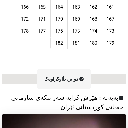
166
165
164
163
162
161
172
171
170
169
168
167
178
177
176
175
174
173
182
181
180
179
دواین بڵاوکراوه‌کا
به‌په‌له‌ : هێرش کرایە سەر بنکەی سازمانی
خەباتی کوردستانی ئێران