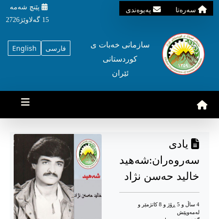
پێنچ شه‌مه‌
سه‌ره‌تا
په‌یوه‌ندی
15 گه‌لاوێژ2726
سازمانی خه‌بات ی
فارسی
English
کوردستانی
ئێران
یادی
سەروەران:شەهید
خالید حەسن نژاد
4 ساڵ و 5 ڕۆژ و 8 کاتژمێر و
له‌مه‌وپێش‌