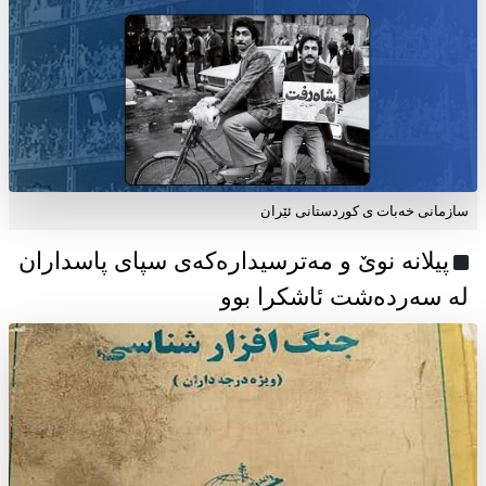
سازمانی خەبات ی كوردستانی ئێران
پیلانە نوێ و مەترسیدارەکەی سپای پاسداران
لە سەردەشت ئاشکرا بوو