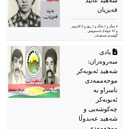
شەهید عابید
فەیزیان
4 ساڵ و 1 مانگ و 1 ڕۆژ و 9 کاتژمێر
و 43 خوله‌ک له‌مه‌وپێش‌
گۆشه‌ی شه‌هیدان
یادی
سەروەران:
شەهید ئەبوبەکر
موحەممەدی
ناسراو بە
ئەبوبەکر
چەکوشەیی و
شەهید عەبدوڵا
موحەمەدی