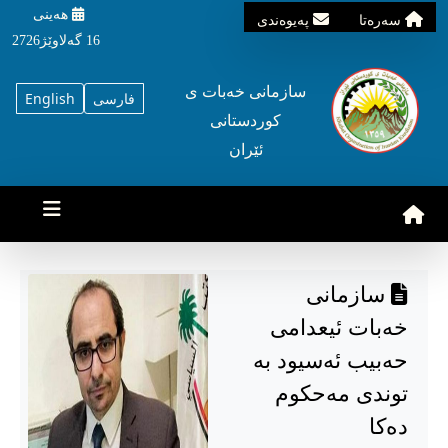
هه‌ینی
سه‌ره‌تا
په‌یوه‌ندی
16 گه‌لاوێژ2726
سازمانی خه‌بات ی
فارسی
English
کوردستانی
ئێران
سازمانی
خەبات ئیعدامی
حەبیب ئەسیود بە
توندی مەحکوم
دەکا