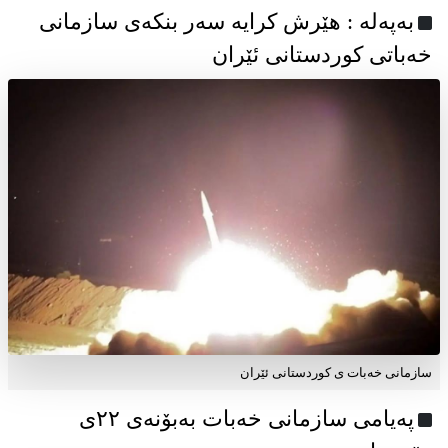
به‌په‌له‌ : هێرش کرایە سەر بنکەی سازمانی
خەباتی کوردستانی ئێران
سازمانی خەبات ی کوردستانی ئێران
پەیامی سازمانی خەبات بەبۆنەی ۲۲ی