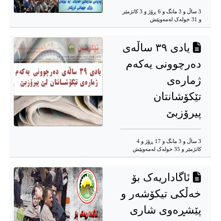
3 ساڵ و 3 مانگ و 6 ڕۆژ و 3 کاتژمێر
و 31 خوله‌ک له‌مه‌وپێش‌
یادی ٣٩ ساڵه‌‌ی
ده‌رچوونی یه‌که‌م
ژماره‌ی
تێکۆشانتان
پیرۆزبێ
3 ساڵ و 3 مانگ و 17 ڕۆژ و 4
کاتژمێر و 35 خوله‌ک له‌مه‌وپێش‌
ئاگاداریەک بۆ
خەڵکی تیکۆشەر و
پێشڕەوی شاری