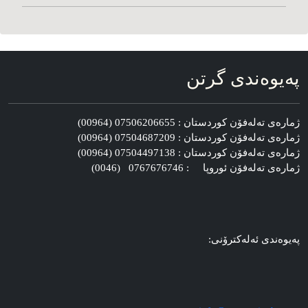
په‌یوه‌ندی گرتن
ژماره‌ی ته‌له‌فۆن کوردستان : 07506206655 (00964)
ژماره‌ی ته‌له‌فۆن کوردستان : 07504687209 (00964)
ژماره‌ی ته‌له‌فۆن کوردستان : 07504497138 (00964)
ژماره‌ی ته‌له‌فۆن ئوروپا : 0767676746 (0046)
په‌یوه‌ندی ئه‌له‌کترۆنی: