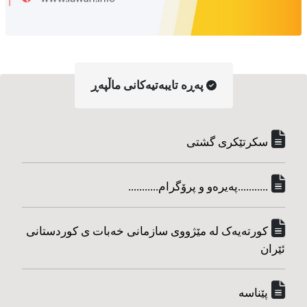
په‌ڕه‌ تایبه‌تیه‌کانی ماڵپه‌ڕ
سکرتێکری گشتی
...........په‌یره‌و و پرۆگرام...........
کورته‌یه‌ک له مێژووی سازمانی خه‌بات ی کوردستانی
ئێران
پێناسه‌