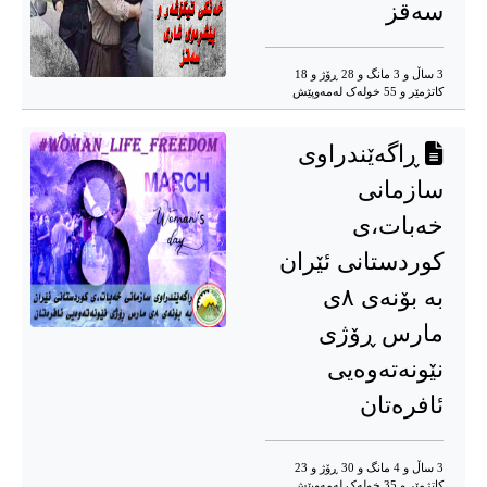
سەقز
3 ساڵ و 3 مانگ و 28 ڕۆژ و 18
کاتژمێر و 55 خوله‌ک له‌مه‌وپێش‌
ڕاگەێندراوی
سازمانی
خەبات،ی
کوردستانی ئێران
بە بۆنەی ٨ی
مارس ڕۆژی
نێونەتەوەیی
ئافرەتان
3 ساڵ و 4 مانگ و 30 ڕۆژ و 23
کاتژمێر و 35 خوله‌ک له‌مه‌وپێش‌