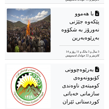
با هەموو
پێکەوە جێژنی
نەورۆز بە شکۆوە
بەڕێوەبەرین
3 ساڵ و 5 مانگ و 11 ڕۆژ و 14
کاتژمێر و 22 خوله‌ک له‌مه‌وپێش‌
بەرێوەچوونی
کۆبوونەوەی
کومیتەی ناوەندی
سازمانی خەباتی
کوردستانی ئێران