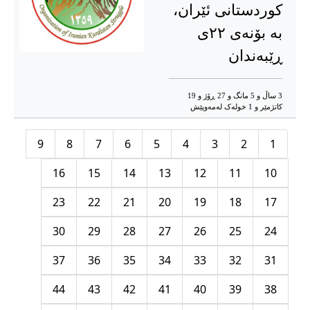
کوردستانی ئێران،
بە بۆنەی ۲۲ی
ڕێبەندان
3 ساڵ و 5 مانگ و 27 ڕۆژ و 19
کاتژمێر و 1 خوله‌ک له‌مه‌وپێش‌
9
8
7
6
5
4
3
2
1
16
15
14
13
12
11
10
23
22
21
20
19
18
17
30
29
28
27
26
25
24
37
36
35
34
33
32
31
44
43
42
41
40
39
38