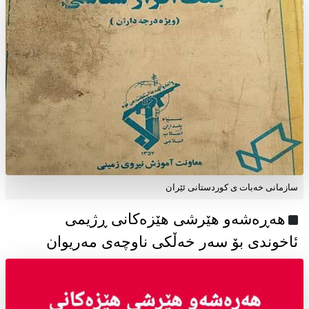
سازمانی خەبات ی كوردستانی ئێران
هەڕەشەو هێرشی هێزەکانی ڕژیمی
ئاخوندی بۆ سەر خەڵکی ناوچەی مەریوان