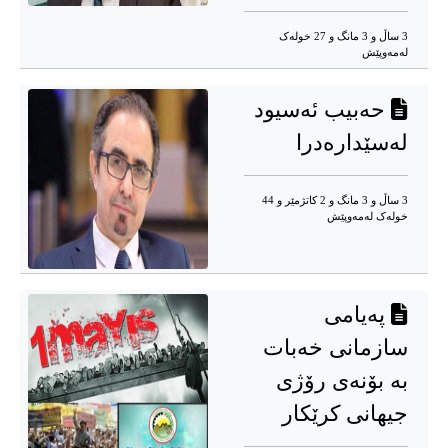
3 ساڵ و 3 مانگ و 27 خوله‌ک
له‌مه‌وپێش‌
حەبیب ئەسیود
لەسێدارەدرا
3 ساڵ و 3 مانگ و 2 کاتژمێر و 44
خوله‌ک له‌مه‌وپێش‌
پەیامی
سازمانی خەبات
بە بۆنەی رۆژی
جیهانی کرێکار