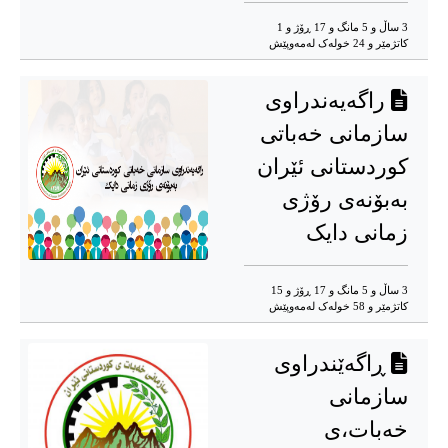
3 ساڵ و 5 مانگ و 17 ڕۆژ و 1
کاتژمێر و 24 خوله‌ک له‌مه‌وپێش‌
راگەیەندراوی
سازمانی خەباتی
کوردستانی ئێران
بەبۆنەی رۆژی
زمانی دایک
3 ساڵ و 5 مانگ و 17 ڕۆژ و 15
کاتژمێر و 58 خوله‌ک له‌مه‌وپێش‌
ڕاگەێندراوی
سازمانی
خەبات،ی