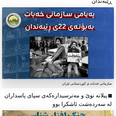
ڕێبەندان
سازمانی خەبات ی كوردستانی ئێران
پیلانە نوێ و مەترسیدارەکەی سپای پاسداران
لە سەردەشت ئاشکرا بوو