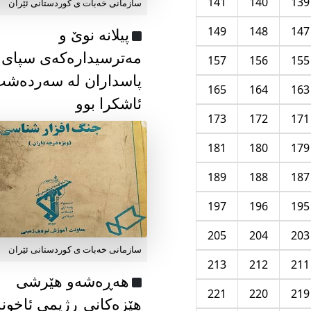
141
140
139
سازمانی خەبات ی كوردستانی ئێران
149
148
147
پیلانە نوێ و
مەترسیدارەکەی سپای
157
156
155
پاسداران لە سەردەش
165
164
163
ئاشکرا بوو
173
172
171
181
180
179
189
188
187
197
196
195
205
204
203
سازمانی خەبات ی كوردستانی ئێران
213
212
211
هەڕەشەو هێرشی
221
220
219
هێزەکانی ڕژیمی ئاخون