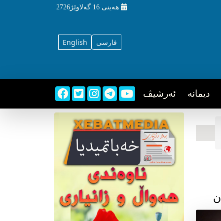
هه‌ینی
16 گه‌لاوێژ2726
فارسی
English
دیمانه
ئه‌رشیڤ
ن