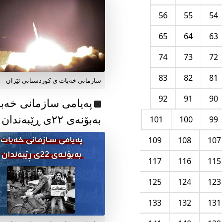
56
55
54
65
64
63
74
73
72
83
82
81
سازمانی خەبات ی کوردستانی ئێران
92
91
90
پەیامی سازمانی خەب
بەبۆنەی ۲۲ی ڕێبەندان
101
100
99
109
108
107
117
116
115
125
124
123
133
132
131