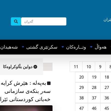
ێران
هه‌واڵ
وتــاره‌کان
سکرتێری گشتی
شه‌هیدان
11
10
9
دواین بڵاوکراوه‌کا
20
19
18
به‌په‌له‌ : هێرش کرایە
29
28
27
سەر بنکەی سازمانی
38
37
36
خەباتی کوردستانی ئێرا
47
46
45