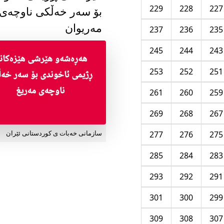
229
228
227
بۆ سەر خەڵکی ناوچەی
مەریوان
237
236
235
245
244
243
253
252
251
261
260
259
269
268
267
277
276
275
سازمانی خەبات ی کوردستانی ئێران
285
284
283
293
292
291
301
300
299
309
308
307