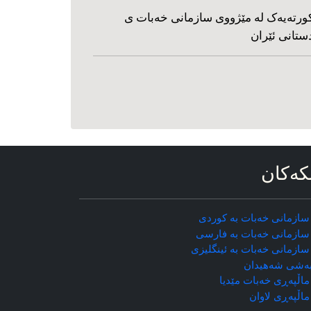
ورته‌یه‌ک له مێژووی سازمانی خه‌بات ی
ستانی ئێران
که‌کان
سازمانی خه‌بات به کوردی
سازمانی خه‌بات به فارسی
سازمانی خه‌بات به ئینگلیزی
ه‌شی شه‌هیدان
اڵپه‌ڕی خه‌بات مێدیا
ماڵپه‌ڕی
لاوان