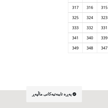
317
316
315
325
324
323
333
332
331
341
340
339
349
348
347
په‌ڕه‌ تایبه‌تیه‌کانی ماڵپه‌ڕ