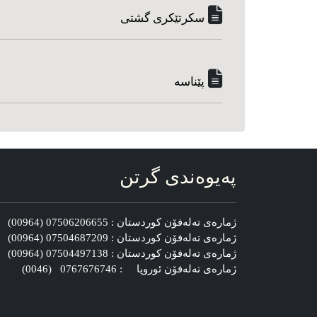
سکرتێکری گشتی
پێناسه‌
په‌یوه‌ندی گرتن
ژماره‌ی ته‌له‌فۆن کوردستان : 07506206655 (00964)
ژماره‌ی ته‌له‌فۆن کوردستان : 07504687209 (00964)
ژماره‌ی ته‌له‌فۆن کوردستان : 07504497138 (00964)
ژماره‌ی ته‌له‌فۆن ئوروپا : 0767676746 (0046)