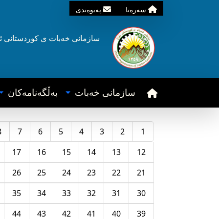
سه‌ره‌تا
په‌یوه‌ندی
سازمانی خه‌بات ی
کوردستانی
ئ
سازمانی خه‌بات
به‌ڵگه‌نامه‌کان
8
7
6
5
4
3
2
1
17
16
15
14
13
12
26
25
24
23
22
21
35
34
33
32
31
30
44
43
42
41
40
39