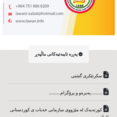
په‌ڕه‌ تایبه‌تیه‌کانی ماڵپه‌ڕ
سکرتێکری گشتی
...........په‌یره‌و و پرۆگرام...........
کورته‌یه‌ک له مێژووی سازمانی خه‌بات ی کوردستانی
ئێران