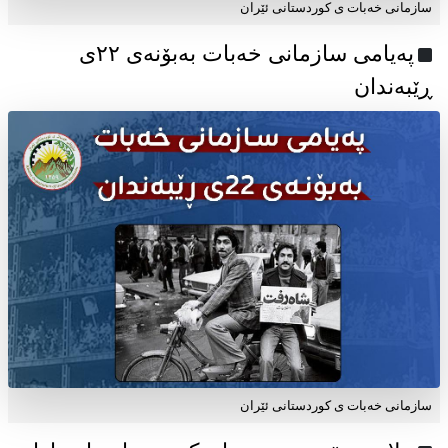
سازمانی خەبات ی کوردستانی ئێران
پەیامی سازمانی خەبات بەبۆنەی ۲۲ی
ڕێبەندان
سازمانی خەبات ی كوردستانی ئێران