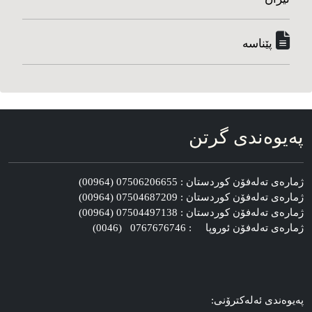
پێناسه‌
په‌یوه‌ندی گرتن
ژماره‌ی ته‌له‌فۆن کوردستان : 07506206655 (00964)
ژماره‌ی ته‌له‌فۆن کوردستان : 07504687209 (00964)
ژماره‌ی ته‌له‌فۆن کوردستان : 07504497138 (00964)
ژماره‌ی ته‌له‌فۆن ئوروپا : 0767676746 (0046)
په‌یوه‌ندی ئه‌له‌کترۆنی: