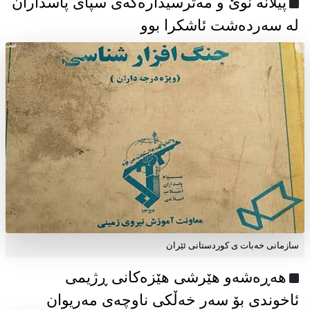
پیلانە نوێ و مەترسیدارەکەی سپای پاسداران
لە سەردەشت ئاشکرا بوو
سازمانی خەبات ی كوردستانی ئێران
هەڕەشەو هێرشی هێزەکانی ڕژیمی
ئاخوندی بۆ سەر خەڵکی ناوچەی مەریوان