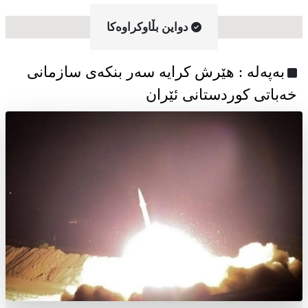
دواین بڵاوکراوه‌کا
به‌په‌له‌ : هێرش کرایە سەر بنکەی سازمانی
خەباتی کوردستانی ئێران