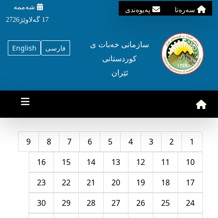
شه‌ممه‌
سه‌ره‌تا
په‌یوه‌ندی
17 گه‌لاوێژ2726
سازمانی خه‌بات ی
فارسی
English
کوردستانی
ئێران
9
8
7
6
5
4
3
2
1
16
15
14
13
12
11
10
23
22
21
20
19
18
17
30
29
28
27
26
25
24