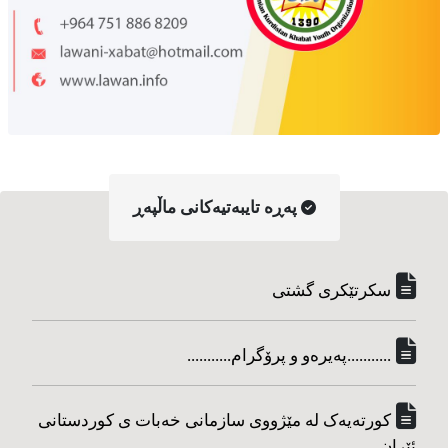
په‌ڕه‌ تایبه‌تیه‌کانی ماڵپه‌ڕ
سکرتێکری گشتی
...........په‌یره‌و و پرۆگرام...........
کورته‌یه‌ک له مێژووی سازمانی خه‌بات ی کوردستانی
ئێران