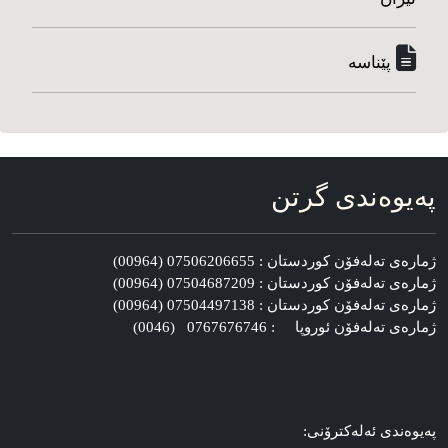
پێناسه‌
په‌یوه‌ندی گرتن
ژماره‌ی ته‌له‌فۆن کوردستان : 07506206655 (00964)
ژماره‌ی ته‌له‌فۆن کوردستان : 07504687209 (00964)
ژماره‌ی ته‌له‌فۆن کوردستان : 07504497138 (00964)
ژماره‌ی ته‌له‌فۆن ئوروپا : 0767676746 (0046)
په‌یوه‌ندی ئه‌له‌کترۆنی: