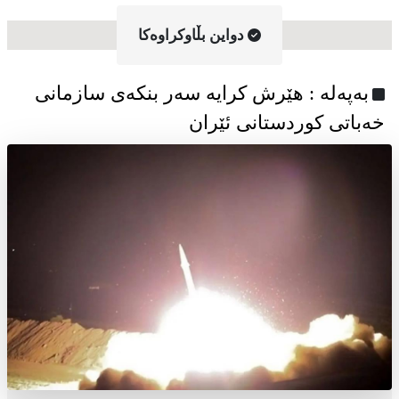
دواین بڵاوکراوه‌کا
به‌په‌له‌ : هێرش کرایە سەر بنکەی سازمانی
خەباتی کوردستانی ئێران