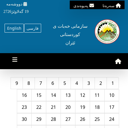
دووشه‌مه‌‌
سه‌ره‌تا
په‌یوه‌ندی
19 گه‌لاوێژ2726
سازمانی خه‌بات ی
فارسی
English
کوردستانی
ئێران
9
8
7
6
5
4
3
2
1
16
15
14
13
12
11
10
23
22
21
20
19
18
17
30
29
28
27
26
25
24