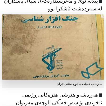
پیلانە نوێ و مەترسیدارەکەی سپای پاسداران
لە سەردەشت ئاشکرا بوو
سازمانی خەبات ی كوردستانی ئێران
هەڕەشەو هێرشی هێزەکانی ڕژیمی
ئاخوندی بۆ سەر خەڵکی ناوچەی مەریوان