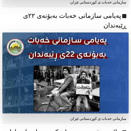
سازمانی خەبات ی کوردستانی ئێران
پەیامی سازمانی خەبات بەبۆنەی ۲۲ی
ڕێبەندان
سازمانی خەبات ی كوردستانی ئێران