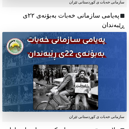
سازمانی خەبات ی کوردستانی ئێران
پەیامی سازمانی خەبات بەبۆنەی ۲۲ی
ڕێبەندان
سازمانی خەبات ی كوردستانی ئێران