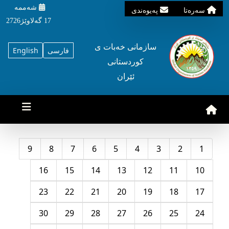
شه‌ممه‌
سه‌ره‌تا
په‌یوه‌ندی
17 گه‌لاوێژ2726
سازمانی خه‌بات ی
فارسی
English
کوردستانی
ئێران
9
8
7
6
5
4
3
2
1
16
15
14
13
12
11
10
23
22
21
20
19
18
17
30
29
28
27
26
25
24