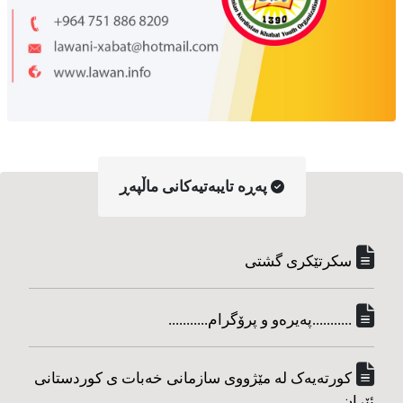
په‌ڕه‌ تایبه‌تیه‌کانی ماڵپه‌ڕ
سکرتێکری گشتی
...........په‌یره‌و و پرۆگرام...........
کورته‌یه‌ک له مێژووی سازمانی خه‌بات ی کوردستانی
ئێران