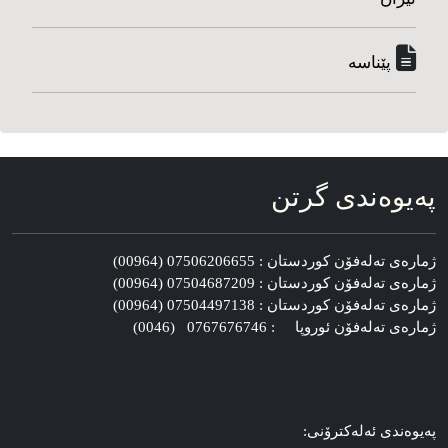
پێناسه‌
په‌یوه‌ندی گرتن
ژماره‌ی ته‌له‌فۆن کوردستان : 07506206655 (00964)
ژماره‌ی ته‌له‌فۆن کوردستان : 07504687209 (00964)
ژماره‌ی ته‌له‌فۆن کوردستان : 07504497138 (00964)
ژماره‌ی ته‌له‌فۆن ئوروپا : 0767676746 (0046)
په‌یوه‌ندی ئه‌له‌کترۆنی: