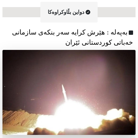
دواین بڵاوکراوه‌کا
به‌په‌له‌ : هێرش کرایە سەر بنکەی سازمانی
خەباتی کوردستانی ئێران