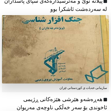
پیلانە نوێ و مەترسیدارەکەی سپای پاسداران
لە سەردەشت ئاشکرا بوو
سازمانی خەبات ی كوردستانی ئێران
هەڕەشەو هێرشی هێزەکانی ڕژیمی
ئاخوندی بۆ سەر خەڵکی ناوچەی مەریوان