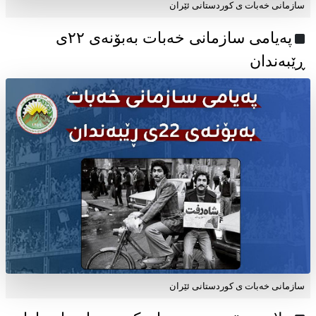
سازمانی خەبات ی کوردستانی ئێران
پەیامی سازمانی خەبات بەبۆنەی ۲۲ی
ڕێبەندان
سازمانی خەبات ی كوردستانی ئێران