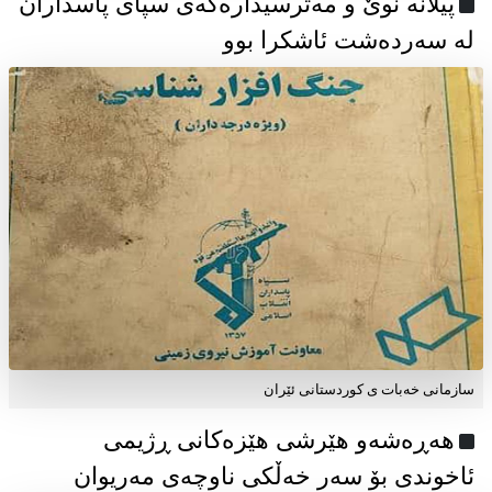
پیلانە نوێ و مەترسیدارەکەی سپای پاسداران
لە سەردەشت ئاشکرا بوو
سازمانی خەبات ی كوردستانی ئێران
هەڕەشەو هێرشی هێزەکانی ڕژیمی
ئاخوندی بۆ سەر خەڵکی ناوچەی مەریوان