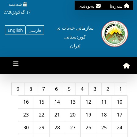
شه‌ممه‌
سه‌ره‌تا
په‌یوه‌ندی
17 گه‌لاوێژ2726
سازمانی خه‌بات ی
فارسی
English
کوردستانی
ئێران
9
8
7
6
5
4
3
2
1
16
15
14
13
12
11
10
23
22
21
20
19
18
17
30
29
28
27
26
25
24