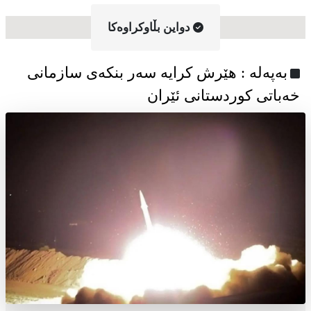
دواین بڵاوکراوه‌کا
به‌په‌له‌ : هێرش کرایە سەر بنکەی سازمانی
خەباتی کوردستانی ئێران