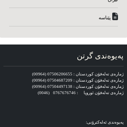
پێناسه‌
په‌یوه‌ندی گرتن
ژماره‌ی ته‌له‌فۆن کوردستان : 07506206655 (00964)
ژماره‌ی ته‌له‌فۆن کوردستان : 07504687209 (00964)
ژماره‌ی ته‌له‌فۆن کوردستان : 07504497138 (00964)
ژماره‌ی ته‌له‌فۆن ئوروپا : 0767676746 (0046)
په‌یوه‌ندی ئه‌له‌کترۆنی: