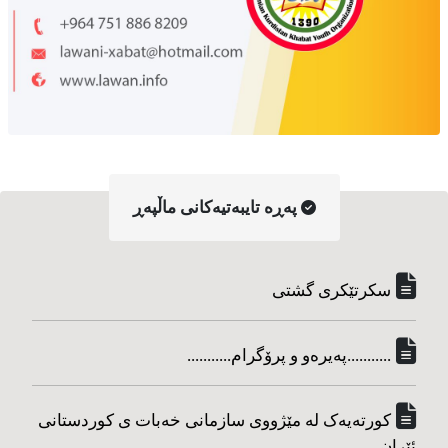
په‌ڕه‌ تایبه‌تیه‌کانی ماڵپه‌ڕ
سکرتێکری گشتی
...........په‌یره‌و و پرۆگرام...........
کورته‌یه‌ک له مێژووی سازمانی خه‌بات ی کوردستانی
ئێران