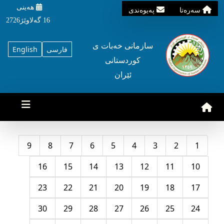
هه‌ینی
سه‌ره‌تا
په‌یوه‌ندی
16 گه‌لاوێژ2726
سازمانی خه‌بات ی
فارسی
English
کوردستانی
ئێران
9
8
7
6
5
4
3
2
1
16
15
14
13
12
11
10
23
22
21
20
19
18
17
30
29
28
27
26
25
24