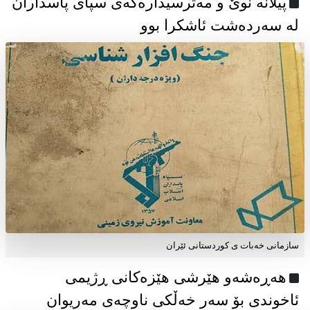
پیلانە نوێ و مەترسیدارەکەی سپای پاسداران
لە سەردەشت ئاشکرا بوو
سازمانی خەبات ی كوردستانی ئێران
هەڕەشەو هێرشی هێزەکانی ڕژیمی
ئاخوندی بۆ سەر خەڵکی ناوچەی مەریوان