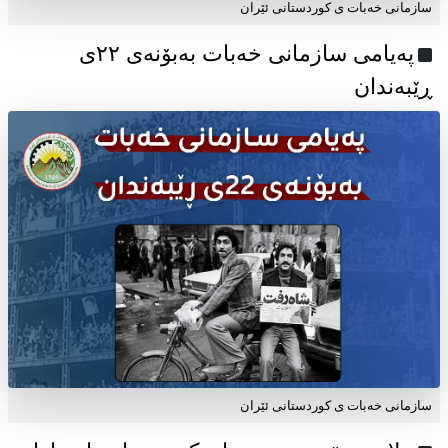
سازمانی خەبات ی کوردستانی ئێران
پەیامی سازمانی خەبات بەبۆنەی ۲۲ی
ڕێبەندان
سازمانی خەبات ی كوردستانی ئێران