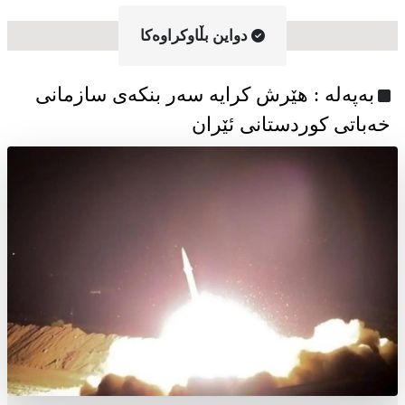
دواین بڵاوکراوه‌کا
به‌په‌له‌ : هێرش کرایە سەر بنکەی سازمانی
خەباتی کوردستانی ئێران