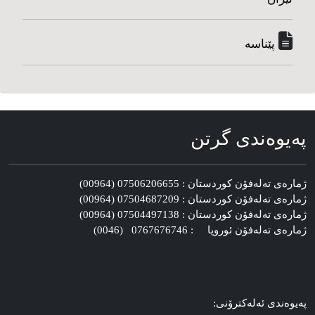
پێناسه‌
په‌یوه‌ندی گرتن
ژماره‌ی ته‌له‌فۆن کوردستان : 07506206655 (00964)
ژماره‌ی ته‌له‌فۆن کوردستان : 07504687209 (00964)
ژماره‌ی ته‌له‌فۆن کوردستان : 07504497138 (00964)
ژماره‌ی ته‌له‌فۆن ئوروپا : 0767676746 (0046)
په‌یوه‌ندی ئه‌له‌کترۆنی: