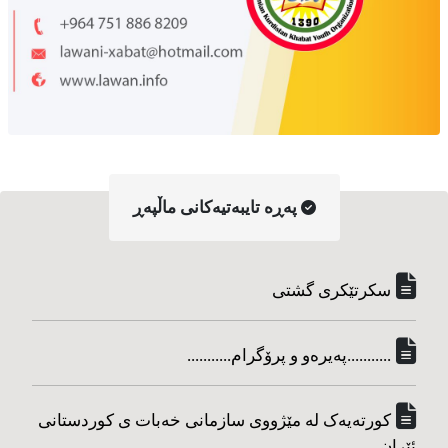
په‌ڕه‌ تایبه‌تیه‌کانی ماڵپه‌ڕ
سکرتێکری گشتی
...........په‌یره‌و و پرۆگرام...........
کورته‌یه‌ک له مێژووی سازمانی خه‌بات ی کوردستانی
ئێران