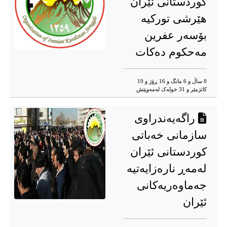
کوردستانی ئێران
هێرشی تورکیە
بۆسەر عفرین
مەحکوم دەکات
8 ساڵ و 6 مانگ و 16 ڕۆژ و 19
کاتژمێر و 31 خوله‌ک له‌مه‌وپێش‌
راگەیەندراوی
سازمانی خەباتی
کوردستانی ئێران
لەمەڕ نارەزایەتیە
جەماوەریەکانی
ئێران