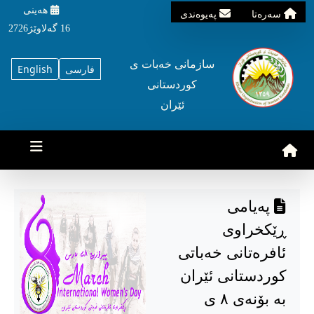
هه‌ینی
سه‌ره‌تا
په‌یوه‌ندی
16 گه‌لاوێژ2726
سازمانی خه‌بات ی
فارسی
English
کوردستانی
ئێران
پەیامی
ڕێکخراوی
ئافرەتانی خەباتی
کوردستانی ئێران
بە بۆنەی ۸ ی