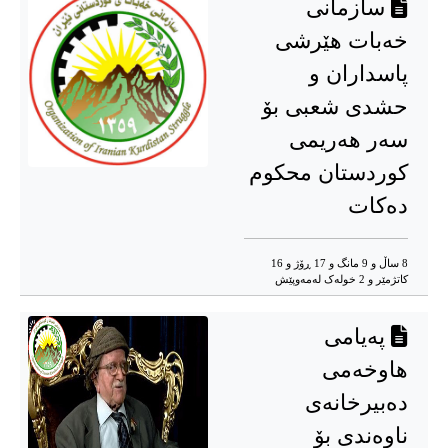
سازمانی
خه‌بات هێرشی
پاسداران و
حشدی شعبی بۆ
سه‌ر هه‌ریمی
کوردستان محکوم
ده‌کات
8 ساڵ و 9 مانگ و 17 ڕۆژ و 16
کاتژمێر و 2 خوله‌ک له‌مه‌وپێش‌
پەیامی
هاوخەمی
دەبیرخانەی
ناوەندی بۆ