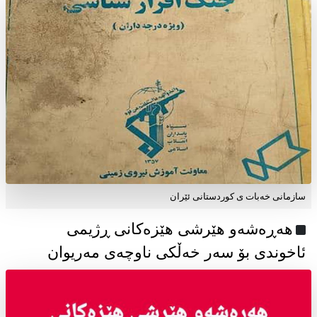
سازمانی خەبات ی كوردستانی ئێران
هەڕەشەو هێرشی هێزەکانی ڕژیمی
ئاخوندی بۆ سەر خەڵکی ناوچەی مەریوان