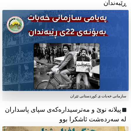
ڕێبەندان
سازمانی خەبات ی كوردستانی ئێران
پیلانە نوێ و مەترسیدارەکەی سپای پاسداران
لە سەردەشت ئاشکرا بوو