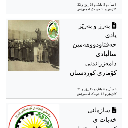
8 ساڵ و 5 مانگ و 28 ڕۆژ و 22
کاتژمێر و 56 خوله‌ک له‌مه‌وپێش‌
بەرز و بەرێز
یادی
حەفتاودووهەمین
ساڵیادی
دامەزراندنی
کۆماری کوردستان
8 ساڵ و 6 مانگ و 15 ڕۆژ و 21
کاتژمێر و 12 خوله‌ک له‌مه‌وپێش‌
سازمانی
خەبات ی