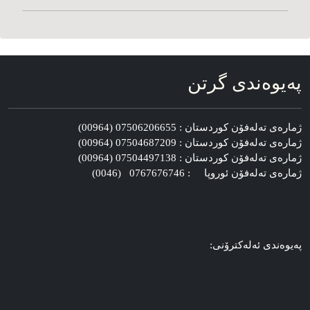
په‌یوه‌ندی گرتن
ژماره‌ی ته‌له‌فۆن کوردستان : 07506206655 (00964)
ژماره‌ی ته‌له‌فۆن کوردستان : 07504687209 (00964)
ژماره‌ی ته‌له‌فۆن کوردستان : 07504497138 (00964)
ژماره‌ی ته‌له‌فۆن ئوروپا : 0767676746 (0046)
په‌یوه‌ندی ئه‌له‌کترۆنی: