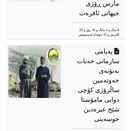
مارس ڕۆژی
جیهانی ئافرەت
8 ساڵ و 4 مانگ و 30 ڕۆژ و 20
کاتژمێر و 42 خوله‌ک له‌مه‌وپێش‌
پەیامی
سازمانی خەبات
بەبۆنەی
حەوتە‌مین
ساڵرۆژی کۆچی
دوایی مامۆستا
شێخ عیزەدین
حوسەینى