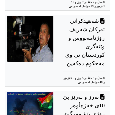
8 ساڵ و 7 مانگ و 7 ڕۆژ و 17
کاتژمێر و 19 خوله‌ک له‌مه‌وپێش‌
شەهیدکرانی
ئەرکان شەریف
رۆژنامەنووس و
وێنەگری
کوردستان تی وی
مەحکوم دەکەین
8 ساڵ و 9 مانگ و 5 ڕۆژ و 5 کاتژمێر
و 40 خوله‌ک له‌مه‌وپێش‌
بەرز و بەرێز بێ
10ی خەزەڵوەر
رۆژی پێشمەرگەی