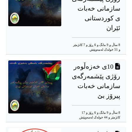
سازمانی خەبات
ی کوردستانی
ئێران
8 ساڵ و 9 مانگ و 6 ڕۆژ و 7 کاتژمێر
و 51 خوله‌ک له‌مه‌وپێش‌
10ی خەزەڵوەر
رۆژی پێشمەرگەی
سازمانی خەبات
پیرۆز بێ
8 ساڵ و 9 مانگ و 6 ڕۆژ و 17
کاتژمێر و 44 خوله‌ک له‌مه‌وپێش‌