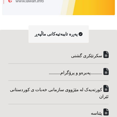
په‌ڕه‌ تایبه‌تیه‌کانی ماڵپه‌ڕ
سکرتێکری گشتی
...........په‌یره‌و و پرۆگرام...........
کورته‌یه‌ک له مێژووی سازمانی خه‌بات ی کوردستانی
ئێران
پێناسه‌