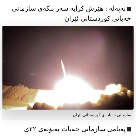
به‌په‌له‌ : هێرش کرایە سەر بنکەی سازمانی
خەباتی کوردستانی ئێران
سازمانی خەبات ی کوردستانی ئێران
پەیامی سازمانی خەبات بەبۆنەی ۲۲ی