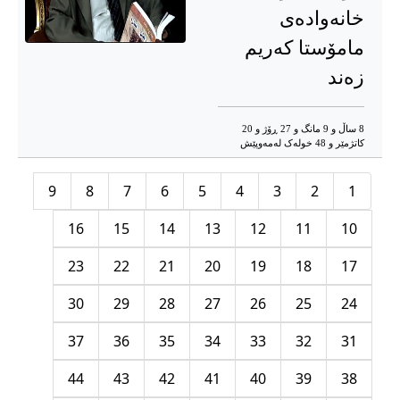
خانەوادەی
مامۆستا کەریم
زەند
8 ساڵ و 9 مانگ و 27 ڕۆژ و 20
کاتژمێر و 48 خوله‌ک له‌مه‌وپێش‌
9
8
7
6
5
4
3
2
1
16
15
14
13
12
11
10
23
22
21
20
19
18
17
30
29
28
27
26
25
24
37
36
35
34
33
32
31
44
43
42
41
40
39
38