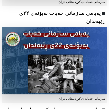
سازمانی خەبات ی کوردستانی ئێران
پەیامی سازمانی خەبات بەبۆنەی ۲۲ی
ڕێبەندان
سازمانی خەبات ی كوردستانی ئێران