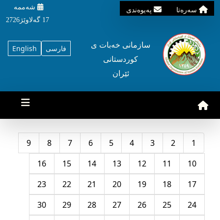
شه‌ممه‌
سه‌ره‌تا
په‌یوه‌ندی
17 گه‌لاوێژ2726
سازمانی خه‌بات ی
فارسی
English
کوردستانی
ئێران
9
8
7
6
5
4
3
2
1
16
15
14
13
12
11
10
23
22
21
20
19
18
17
30
29
28
27
26
25
24