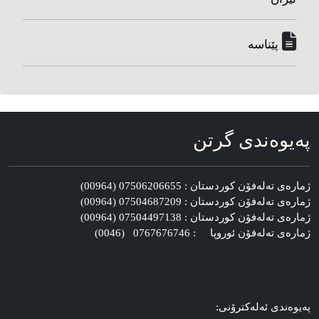
پێناسه‌
په‌یوه‌ندی گرتن
ژماره‌ی ته‌له‌فۆن کوردستان : 07506206655 (00964)
ژماره‌ی ته‌له‌فۆن کوردستان : 07504687209 (00964)
ژماره‌ی ته‌له‌فۆن کوردستان : 07504497138 (00964)
ژماره‌ی ته‌له‌فۆن ئوروپا : 0767676746 (0046)
په‌یوه‌ندی ئه‌له‌کترۆنی: