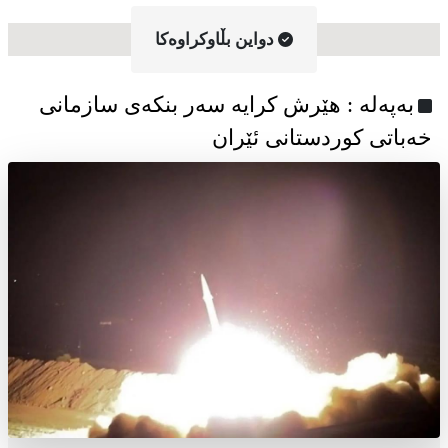
دواین بڵاوکراوه‌کا
به‌په‌له‌ : هێرش کرایە سەر بنکەی سازمانی
خەباتی کوردستانی ئێران