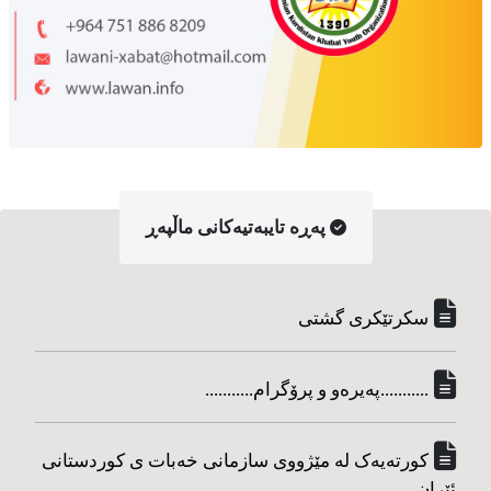
په‌ڕه‌ تایبه‌تیه‌کانی ماڵپه‌ڕ
سکرتێکری گشتی
...........په‌یره‌و و پرۆگرام...........
کورته‌یه‌ک له مێژووی سازمانی خه‌بات ی کوردستانی
ئێران