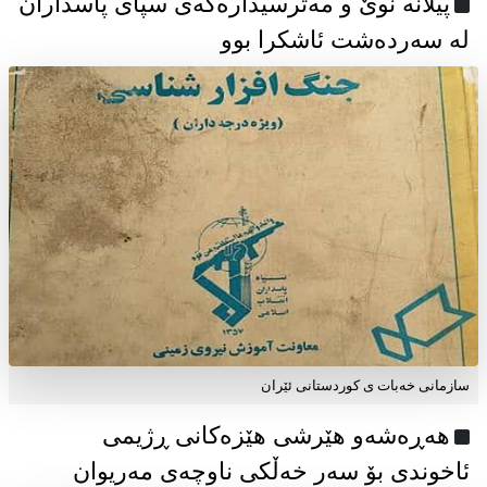
پیلانە نوێ و مەترسیدارەکەی سپای پاسداران
لە سەردەشت ئاشکرا بوو
سازمانی خەبات ی كوردستانی ئێران
هەڕەشەو هێرشی هێزەکانی ڕژیمی
ئاخوندی بۆ سەر خەڵکی ناوچەی مەریوان