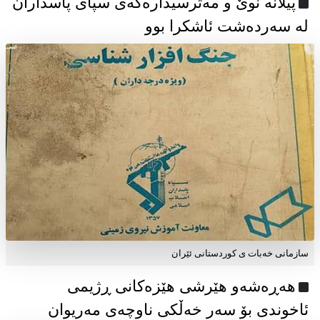
پیلانە نوێ و مەترسیدارەکەی سپای پاسداران
لە سەردەشت ئاشکرا بوو
سازمانی خەبات ی كوردستانی ئێران
هەڕەشەو هێرشی هێزەکانی ڕژیمی
ئاخوندی بۆ سەر خەڵکی ناوچەی مەریوان