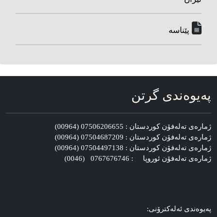
پێناسه‌
په‌یوه‌ندی گرتن
ژماره‌ی ته‌له‌فۆن کوردستان : 07506206655 (00964)
ژماره‌ی ته‌له‌فۆن کوردستان : 07504687209 (00964)
ژماره‌ی ته‌له‌فۆن کوردستان : 07504497138 (00964)
ژماره‌ی ته‌له‌فۆن ئوروپا : 0767676746 (0046)
په‌یوه‌ندی ئه‌له‌کترۆنی: