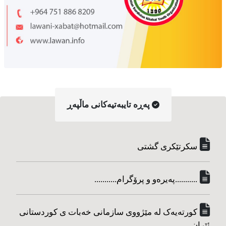
په‌ڕه‌ تایبه‌تیه‌کانی ماڵپه‌ڕ
سکرتێکری گشتی
...........په‌یره‌و و پرۆگرام...........
کورته‌یه‌ک له مێژووی سازمانی خه‌بات ی کوردستانی
ئێران