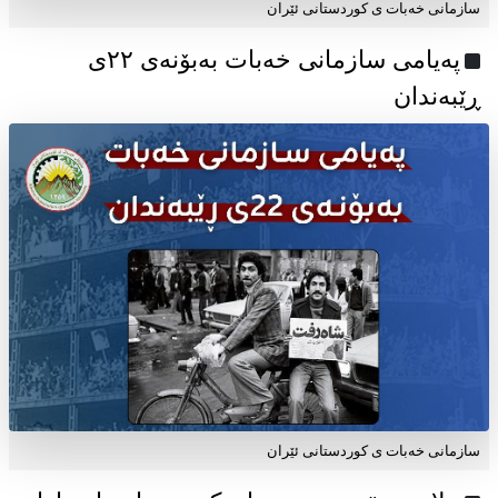
سازمانی خەبات ی کوردستانی ئێران
پەیامی سازمانی خەبات بەبۆنەی ۲۲ی
ڕێبەندان
سازمانی خەبات ی كوردستانی ئێران