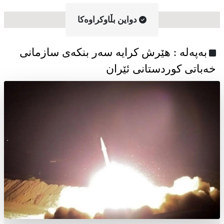
دواین بڵاوکراوه‌کا
به‌په‌له‌ : هێرش کرایە سەر بنکەی سازمانی
خەباتی کوردستانی ئێران