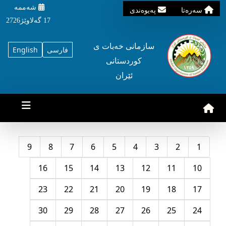
شه‌ممه‌
سه‌ره‌تا
په‌یوه‌ندی
17 گه‌لاوێژ2726
سازمانی خه‌بات ی
فارسی
English
کوردستانی
ئێران
9
8
7
6
5
4
3
2
1
16
15
14
13
12
11
10
23
22
21
20
19
18
17
30
29
28
27
26
25
24