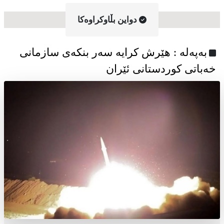
دواین بڵاوکراوه‌کا
به‌په‌له‌ : هێرش کرایە سەر بنکەی سازمانی
خەباتی کوردستانی ئێران