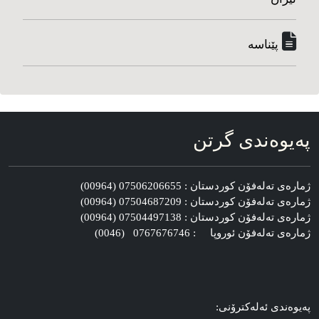
پێناسه‌
په‌یوه‌ندی گرتن
ژماره‌ی ته‌له‌فۆن کوردستان : 07506206655 (00964)
ژماره‌ی ته‌له‌فۆن کوردستان : 07504687209 (00964)
ژماره‌ی ته‌له‌فۆن کوردستان : 07504497138 (00964)
ژماره‌ی ته‌له‌فۆن ئوروپا : 0767676746 (0046)
په‌یوه‌ندی ئه‌له‌کترۆنی: