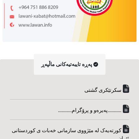
په‌ڕه‌ تایبه‌تیه‌کانی ماڵپه‌ڕ
سکرتێکری گشتی
...........په‌یره‌و و پرۆگرام...........
کورته‌یه‌ک له مێژووی سازمانی خه‌بات ی کوردستانی
ئێران