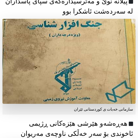
پیلانە نوێ و مەترسیدارەکەی سپای پاسداران
لە سەردەشت ئاشکرا بوو
سازمانی خەبات ی كوردستانی ئێران
هەڕەشەو هێرشی هێزەکانی ڕژیمی
ئاخوندی بۆ سەر خەڵکی ناوچەی مەریوان