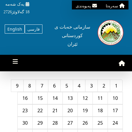
یه‌ک شه‌مه‌
سه‌ره‌تا
په‌یوه‌ندی
18 گه‌لاوێژ2726
سازمانی خه‌بات ی
فارسی
English
کوردستانی
ئێران
9
8
7
6
5
4
3
2
1
16
15
14
13
12
11
10
23
22
21
20
19
18
17
30
29
28
27
26
25
24