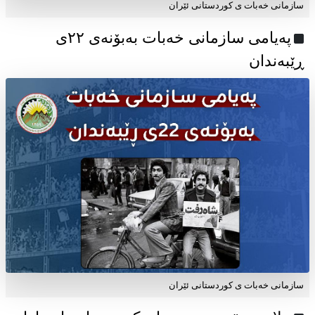
سازمانی خەبات ی کوردستانی ئێران
پەیامی سازمانی خەبات بەبۆنەی ۲۲ی
ڕێبەندان
سازمانی خەبات ی كوردستانی ئێران