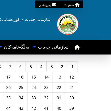
سه‌ره‌تا
په‌یوه‌ندی
سازمانی خه‌بات ی
کوردستانی
ئ
سازمانی خه‌بات
به‌ڵگه‌نامه‌کان
8
7
6
5
4
3
2
1
17
16
15
14
13
12
26
25
24
23
22
21
35
34
33
32
31
30
44
43
42
41
40
39