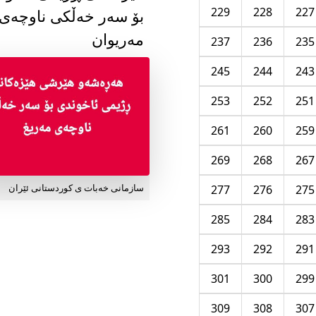
229
228
227
بۆ سەر خەڵکی ناوچەی
مەریوان
237
236
235
245
244
243
253
252
251
261
260
259
269
268
267
277
276
275
سازمانی خەبات ی کوردستانی ئێران
285
284
283
293
292
291
301
300
299
309
308
307