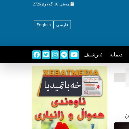
هه‌ینی
16 گه‌لاوێژ2726
فارسی
English
دیمانه
ئه‌رشیڤ
ن