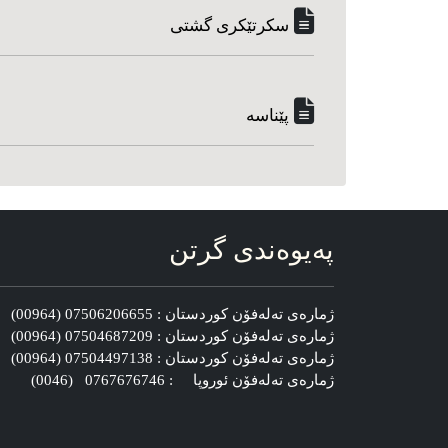
سکرتێکری گشتی
پێناسه‌
په‌یوه‌ندی گرتن
ژماره‌ی ته‌له‌فۆن کوردستان : 07506206655 (00964)
ژماره‌ی ته‌له‌فۆن کوردستان : 07504687209 (00964)
ژماره‌ی ته‌له‌فۆن کوردستان : 07504497138 (00964)
ژماره‌ی ته‌له‌فۆن ئوروپا : 0767676746 (0046)