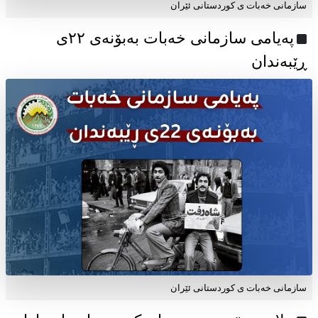
سازمانی خەبات ی کوردستانی ئێران
پەیامی سازمانی خەبات بەبۆنەی ۲۲ی
ڕێبەندان
سازمانی خەبات ی كوردستانی ئێران