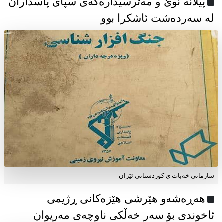
پیلانە نوێ و مەترسیدارەکەی سپای پاسداران
لە سەردەشت ئاشکرا بوو
سازمانی خەبات ی كوردستانی ئێران
هەڕەشەو هێرشی هێزەکانی ڕژیمی
ئاخوندی بۆ سەر خەڵکی ناوچەی مەریوان