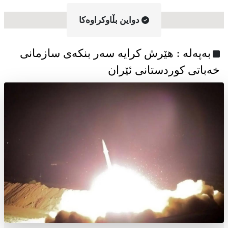
دواین بڵاوکراوه‌کا
به‌په‌له‌ : هێرش کرایە سەر بنکەی سازمانی
خەباتی کوردستانی ئێران