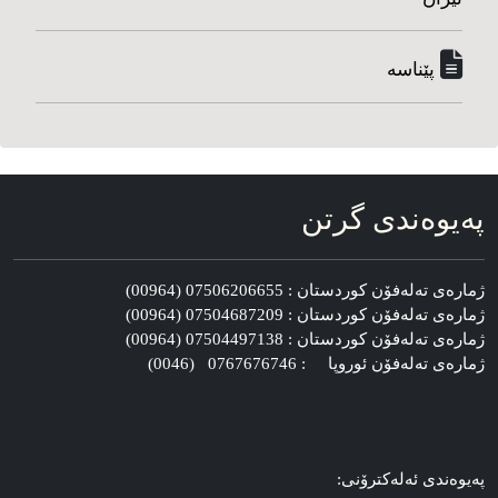
پێناسه‌
په‌یوه‌ندی گرتن
ژماره‌ی ته‌له‌فۆن کوردستان : 07506206655 (00964)
ژماره‌ی ته‌له‌فۆن کوردستان : 07504687209 (00964)
ژماره‌ی ته‌له‌فۆن کوردستان : 07504497138 (00964)
ژماره‌ی ته‌له‌فۆن ئوروپا : 0767676746 (0046)
په‌یوه‌ندی ئه‌له‌کترۆنی: