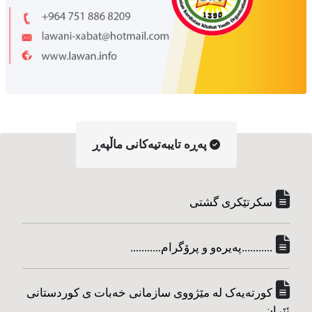
په‌ڕه‌ تایبه‌تیه‌کانی ماڵپه‌ڕ
سکرتێکری گشتی
...........په‌یره‌و و پرۆگرام...........
کورته‌یه‌ک له مێژووی سازمانی خه‌بات ی کوردستانی
ئێران