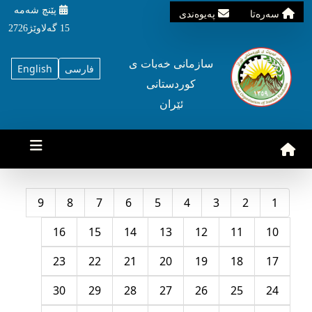
پێنچ شه‌مه‌
سه‌ره‌تا
په‌یوه‌ندی
15 گه‌لاوێژ2726
سازمانی خه‌بات ی
فارسی
English
کوردستانی
ئێران
9
8
7
6
5
4
3
2
1
16
15
14
13
12
11
10
23
22
21
20
19
18
17
30
29
28
27
26
25
24