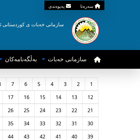
سه‌ره‌تا
په‌یوه‌ندی
سازمانی خه‌بات ی
کوردستانی
ئ
سازمانی خه‌بات
به‌ڵگه‌نامه‌کان
8
7
6
5
4
3
2
1
17
16
15
14
13
12
26
25
24
23
22
21
35
34
33
32
31
30
44
43
42
41
40
39