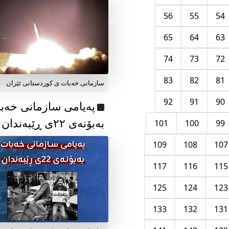
56
55
54
65
64
63
74
73
72
83
82
81
سازمانی خەبات ی کوردستانی ئێران
92
91
90
پەیامی سازمانی خەب
بەبۆنەی ۲۲ی ڕێبەندان
101
100
99
109
108
107
117
116
115
125
124
123
133
132
131