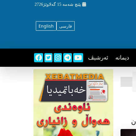
پێنچ شه‌مه‌
15 گه‌لاوێژ2726
فارسی
English
دیمانه
ئه‌رشیڤ
ن