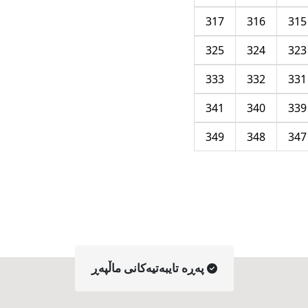
317
316
315
325
324
323
333
332
331
341
340
339
349
348
347
په‌ڕه‌ تایبه‌تیه‌کانی ماڵپه‌ڕ