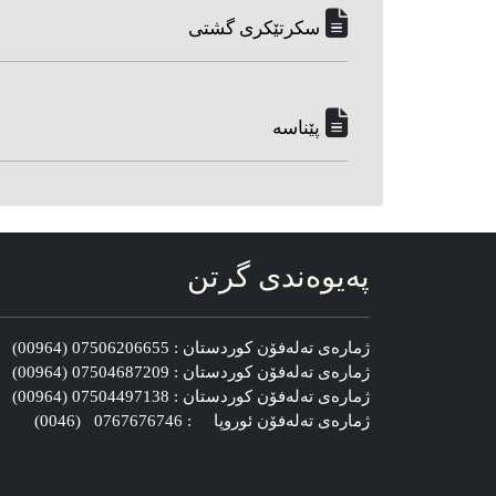
سکرتێکری گشتی
پێناسه‌
په‌یوه‌ندی گرتن
ژماره‌ی ته‌له‌فۆن کوردستان : 07506206655 (00964)
ژماره‌ی ته‌له‌فۆن کوردستان : 07504687209 (00964)
ژماره‌ی ته‌له‌فۆن کوردستان : 07504497138 (00964)
ژماره‌ی ته‌له‌فۆن ئوروپا : 0767676746 (0046)