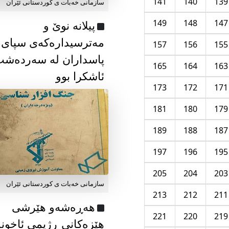
141
140
139
سازمانی خەبات ی كوردستانی ئێران
149
148
147
پیلانە نوێ و
مەترسیدارەکەی سپای
157
156
155
پاسداران لە سەردەش
165
164
163
ئاشکرا بوو
173
172
171
181
180
179
189
188
187
197
196
195
205
204
203
سازمانی خەبات ی كوردستانی ئێران
213
212
211
هەڕەشەو هێرشی
221
220
219
هێزەکانی ڕژیمی ئاخون