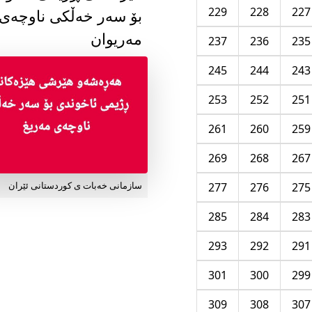
229
228
227
بۆ سەر خەڵکی ناوچەی
مەریوان
237
236
235
245
244
243
253
252
251
261
260
259
269
268
267
277
276
275
سازمانی خەبات ی کوردستانی ئێران
285
284
283
293
292
291
301
300
299
309
308
307