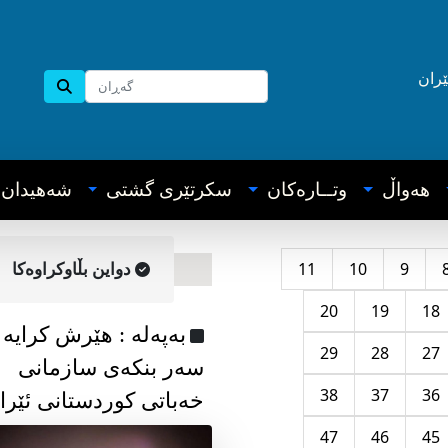
ێران
هه‌واڵ
وتــاره‌کان
سکرتێری گشتی
شه‌هیدان
11
10
9
دواین بڵاوکراوه‌کا
20
19
18
به‌په‌له‌ : هێرش کرایە
29
28
27
سەر بنکەی سازمانی
38
37
36
خەباتی کوردستانی ئێرا
47
46
45