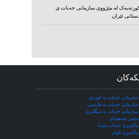
ورته‌یه‌ک له مێژووی سازمانی خه‌بات ی
ستانی ئێران
که‌کان
سازمانی خه‌بات به کوردی
سازمانی خه‌بات به فارسی
سازمانی خه‌بات به ئینگلیزی
ه‌شی شه‌هیدان
اڵپه‌ڕی خه‌بات مێدیا
ماڵپه‌ڕی
لاوان