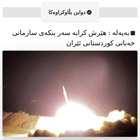
دواین بڵاوکراوه‌کا
به‌په‌له‌ : هێرش کرایە سەر بنکەی سازمانی
خەباتی کوردستانی ئێران