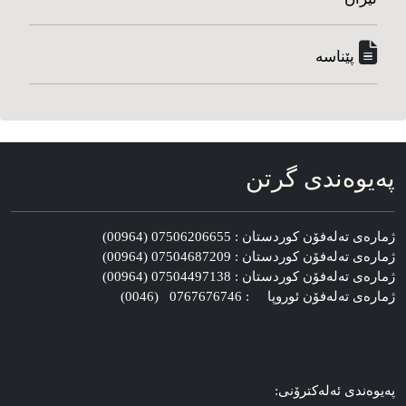
پێناسه‌
په‌یوه‌ندی گرتن
ژماره‌ی ته‌له‌فۆن کوردستان : 07506206655 (00964)
ژماره‌ی ته‌له‌فۆن کوردستان : 07504687209 (00964)
ژماره‌ی ته‌له‌فۆن کوردستان : 07504497138 (00964)
ژماره‌ی ته‌له‌فۆن ئوروپا : 0767676746 (0046)
په‌یوه‌ندی ئه‌له‌کترۆنی: