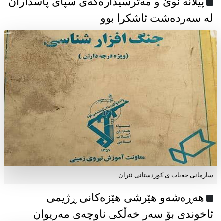
پیلانە نوێ و مەترسیدارەکەی سپای پاسداران
لە سەردەشت ئاشکرا بوو
سازمانی خەبات ی كوردستانی ئێران
هەڕەشەو هێرشی هێزەکانی ڕژیمی
ئاخوندی بۆ سەر خەڵکی ناوچەی مەریوان