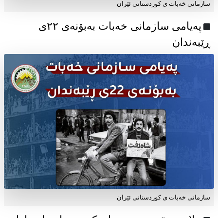
سازمانی خەبات ی کوردستانی ئێران
پەیامی سازمانی خەبات بەبۆنەی ۲۲ی
ڕێبەندان
سازمانی خەبات ی كوردستانی ئێران