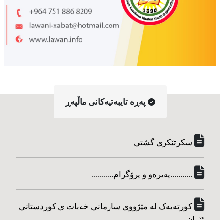
په‌ڕه‌ تایبه‌تیه‌کانی ماڵپه‌ڕ
سکرتێکری گشتی
...........په‌یره‌و و پرۆگرام...........
کورته‌یه‌ک له مێژووی سازمانی خه‌بات ی کوردستانی
ئێران