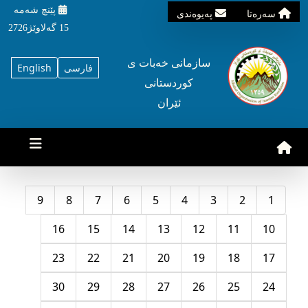
پێنچ شه‌مه‌
سه‌ره‌تا
په‌یوه‌ندی
15 گه‌لاوێژ2726
سازمانی خه‌بات ی
فارسی
English
کوردستانی
ئێران
9
8
7
6
5
4
3
2
1
16
15
14
13
12
11
10
23
22
21
20
19
18
17
30
29
28
27
26
25
24