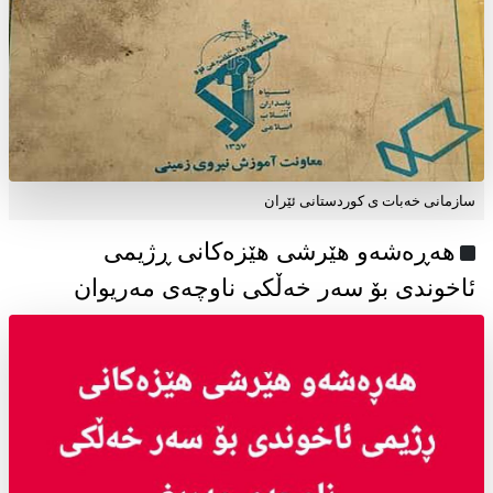
سازمانی خەبات ی كوردستانی ئێران
هەڕەشەو هێرشی هێزەکانی ڕژیمی
ئاخوندی بۆ سەر خەڵکی ناوچەی مەریوان