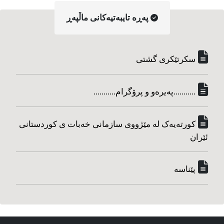
په‌ڕه‌ تایبه‌تیه‌کانی ماڵپه‌ڕ
سکرتێکری گشتی
...........په‌یره‌و و پرۆگرام...........
کورته‌یه‌ک له مێژووی سازمانی خه‌بات ی کوردستانی
ئێران
پێناسه‌