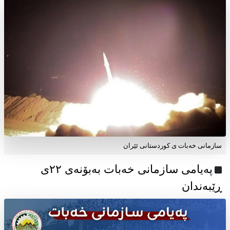
سازمانی خەبات ی کوردستانی ئێران
پەیامی سازمانی خەبات بەبۆنەی ۲۲ی
ڕێبەندان