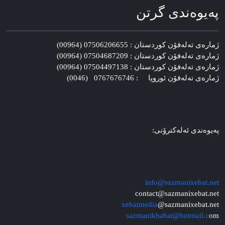
په‌یوه‌ندی گرتن
ژماره‌ی ته‌له‌فۆن کوردستان : 07506206655 (00964)
ژماره‌ی ته‌له‌فۆن کوردستان : 07504687209 (00964)
ژماره‌ی ته‌له‌فۆن کوردستان : 07504497138 (00964)
ژماره‌ی ته‌له‌فۆن ئوروپا : 0767676746 (0046)
په‌یوه‌ندی ئه‌له‌کترۆنی:
info@sazmanixebat.net
contact@sazmanixebat.net
xebatmedia
@sazmanixebat.net
sazmanikhabat@hotmail.c
om