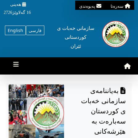
هه‌ینی
سه‌ره‌تا
په‌یوه‌ندی
16 گه‌لاوێژ2726
سازمانی خه‌بات ی
فارسی
English
کوردستانی
ئێران
بەیاننامەی
سازمانی خەبات
ی کوردستان
سەبارەت بە
هێرشەکانی