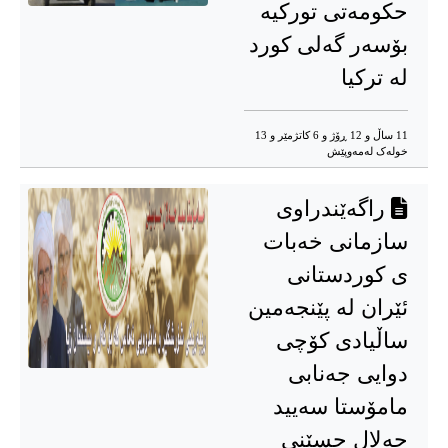
حکومەتی تورکیە
بۆسەر گەلی کورد
لە ترکیا
11 ساڵ و 12 ڕۆژ و 6 کاتژمێر و 13
خوله‌ک له‌مه‌وپێش‌
راگەێندراوی
سازمانی خەبات
ی کوردستانی
ئێران لە پێنجەمین
ساڵیادی کۆچی
دوایی جەنابی
مامۆستا سەیید
جەلال حسێنی