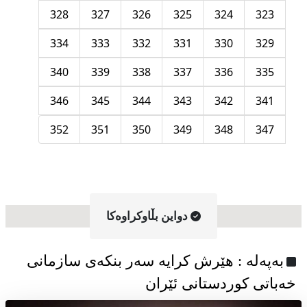
328
327
326
325
324
323
334
333
332
331
330
329
340
339
338
337
336
335
346
345
344
343
342
341
352
351
350
349
348
347
دواین بڵاوکراوه‌کا
به‌په‌له‌ : هێرش کرایە سەر بنکەی سازمانی
خەباتی کوردستانی ئێران