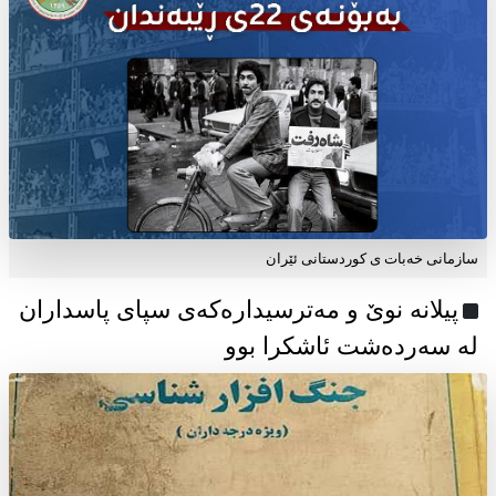
سازمانی خەبات ی كوردستانی ئێران
پیلانە نوێ و مەترسیدارەکەی سپای پاسداران
لە سەردەشت ئاشکرا بوو