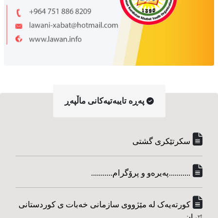
په‌ڕه‌ تایبه‌تیه‌کانی ماڵپه‌ڕ
سکرتێکری گشتی
...........په‌یره‌و و پرۆگرام...........
کورته‌یه‌ک له مێژووی سازمانی خه‌بات ی کوردستانی
ئێران