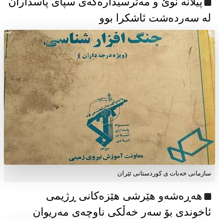
پیلانە نوێ و مەترسیدارەکەی سپای پاسداران
لە سەردەشت ئاشکرا بوو
سازمانی خەبات ی كوردستانی ئێران
هەڕەشەو هێرشی هێزەکانی ڕژیمی
ئاخوندی بۆ سەر خەڵکی ناوچەی مەریوان