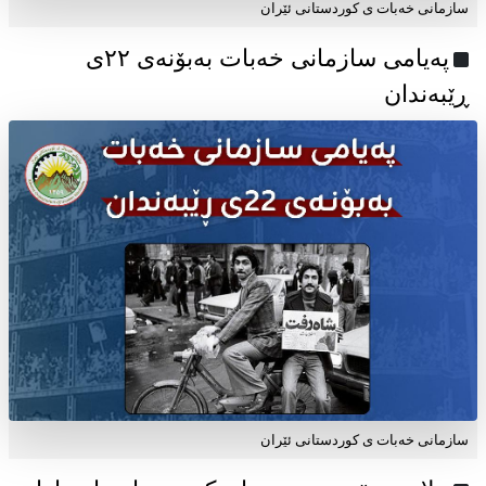
سازمانی خەبات ی کوردستانی ئێران
پەیامی سازمانی خەبات بەبۆنەی ۲۲ی
ڕێبەندان
سازمانی خەبات ی كوردستانی ئێران