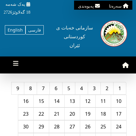
یه‌ک شه‌مه‌
سه‌ره‌تا
په‌یوه‌ندی
18 گه‌لاوێژ2726
سازمانی خه‌بات ی
فارسی
English
کوردستانی
ئێران
9
8
7
6
5
4
3
2
1
16
15
14
13
12
11
10
23
22
21
20
19
18
17
30
29
28
27
26
25
24