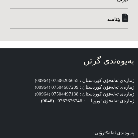
پێناسه‌
په‌یوه‌ندی گرتن
ژماره‌ی ته‌له‌فۆن کوردستان : 07506206655 (00964)
ژماره‌ی ته‌له‌فۆن کوردستان : 07504687209 (00964)
ژماره‌ی ته‌له‌فۆن کوردستان : 07504497138 (00964)
ژماره‌ی ته‌له‌فۆن ئوروپا : 0767676746 (0046)
په‌یوه‌ندی ئه‌له‌کترۆنی: