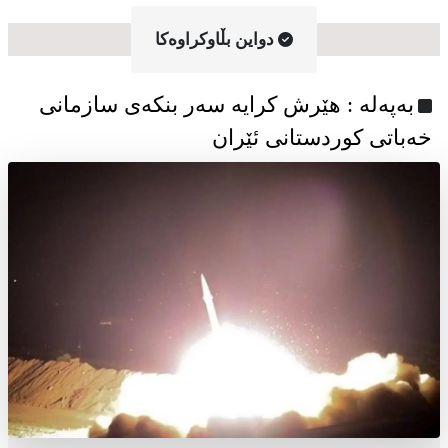
دواین بڵاوکراوه‌کا
به‌په‌له‌ : هێرش کرایە سەر بنکەی سازمانی
خەباتی کوردستانی ئێران