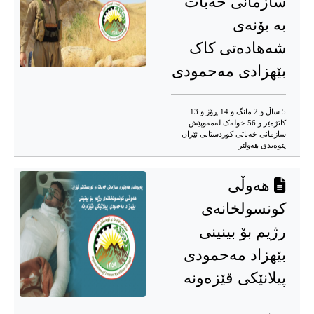
سازمانی خەبات
بە بۆنەی
شەهادەتی کاک
بێهزادی مەحمودی
5 ساڵ و 2 مانگ و 14 ڕۆژ و 13
کاتژمێر و 56 خوله‌ک له‌مه‌وپێش‌
سازمانی خەباتی کوردستانی ئێران
پێوەندی هەولێر
هەوڵی
کونسولخانەی
رژیم بۆ بینینی
بێهزاد مەحمودی
پیلانێکی قێزه‌ونه