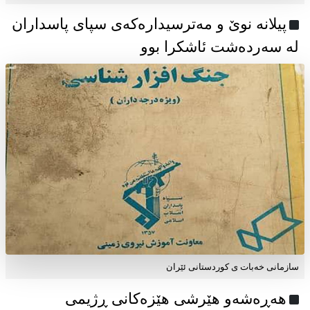
پیلانە نوێ و مەترسیدارەکەی سپای پاسداران
لە سەردەشت ئاشکرا بوو
سازمانی خەبات ی كوردستانی ئێران
هەڕەشەو هێرشی هێزەکانی ڕژیمی