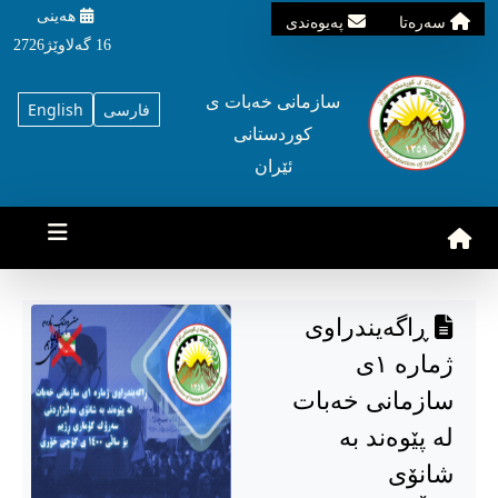
هه‌ینی
سه‌ره‌تا
په‌یوه‌ندی
16 گه‌لاوێژ2726
سازمانی خه‌بات ی
فارسی
English
کوردستانی
ئێران
ڕاگەیندراوی
ژمارە ١ی
سازمانی خەبات
لە پێوەند بە
شانۆی