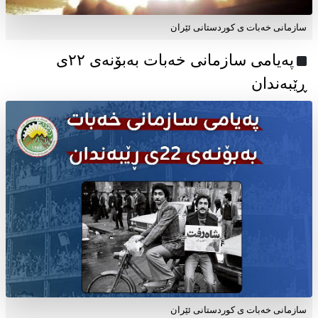
سازمانی خەبات ی کوردستانی ئێران
پەیامی سازمانی خەبات بەبۆنەی ۲۲ی
ڕێبەندان
سازمانی خەبات ی كوردستانی ئێران