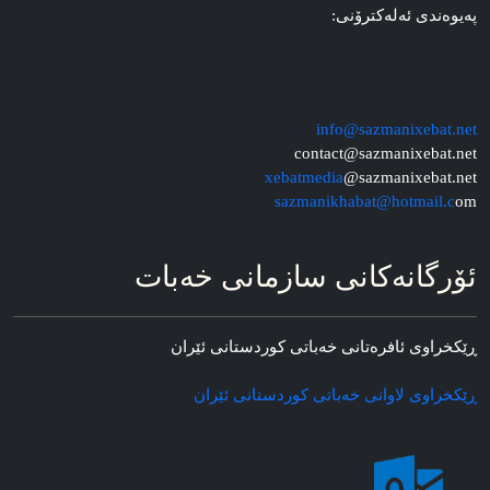
په‌یوه‌ندی ئه‌له‌کترۆنی:
info@sazmanixebat.net
contact@sazmanixebat.net
xebatmedia
@sazmanixebat.net
sazmanikhabat@hotmail.c
om
ئۆرگانه‌کانی سازمانی خه‌بات
ڕێکخراوی ئافره‌تانی خه‌باتی کوردستانی ئێران
ڕێکخراوی لاوانی خه‌باتی کوردستانی ئێران