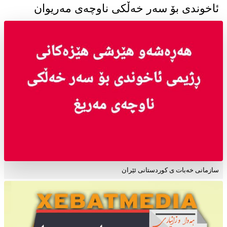
ئاخوندی بۆ سەر خەڵکی ناوچەی مەریوان
سازمانی خەبات ی کوردستانی ئێران