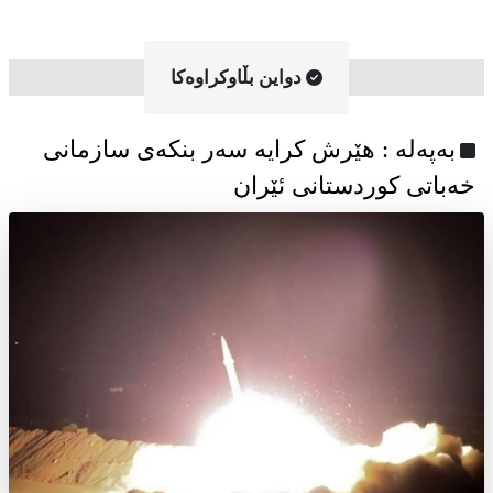
دواین بڵاوکراوه‌کا
به‌په‌له‌ : هێرش کرایە سەر بنکەی سازمانی
خەباتی کوردستانی ئێران