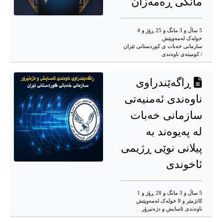
مانگی ڕەمەزان
5 ساڵ و 3 مانگ و 25 ڕۆژ و 4
خوله‌ک له‌مه‌وپێش‌
سازمانی خەبات ی کوردستانی ئێران
/ کومیتەی ناوەندی
ڕاگەێندراوی
ناوەندی ئەمنیەتی
سازمانی خەبات
لە پەیوەند بە
پیلانی نوێی ڕژیمی
ئاخوندی
5 ساڵ و 3 مانگ و 28 ڕۆژ و 1
کاتژمێر و 8 خوله‌ک له‌مه‌وپێش‌
ناوه‌ندی ئاسایش و دژه‌تیرۆر