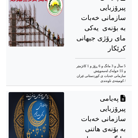
پیرۆزبایی
سازمانی خەبات
بە بۆنەی یەکی
مای رۆژی جیهانی
کرێکار
5 ساڵ و 3 مانگ و 6 ڕۆژ و 1 کاتژمێر
و 55 خوله‌ک له‌مه‌وپێش‌
سازمانی خەبات ی کوردستانی ئێران
/ کومیتەی ناوەندی
پەیامی
پیرۆزبایی
سازمانی خەبات
بە بۆنەی هاتنی