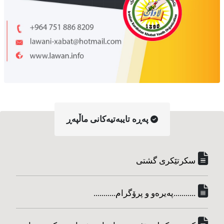
په‌ڕه‌ تایبه‌تیه‌کانی ماڵپه‌ڕ
سکرتێکری گشتی
...........په‌یره‌و و پرۆگرام...........