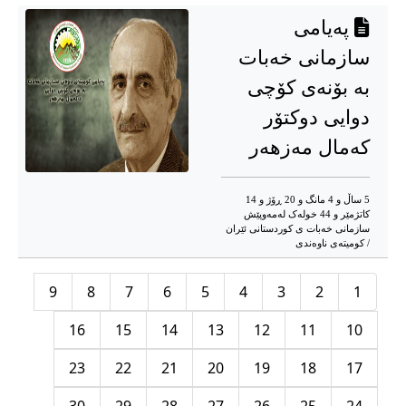
پەیامی
سازمانی خەبات
بە بۆنەی کۆچی
دوایی دوکتۆر
کەمال مەزهەر
5 ساڵ و 4 مانگ و 20 ڕۆژ و 14
کاتژمێر و 44 خوله‌ک له‌مه‌وپێش‌
سازمانی خەبات ی کوردستانی ئێران
/ کومیتەی ناوەندی
9
8
7
6
5
4
3
2
1
16
15
14
13
12
11
10
23
22
21
20
19
18
17