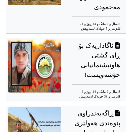
مەحمودی
5 ساڵ و 2 مانگ و 13 ڕۆژ و 21
کاتژمێر و 5 خوله‌ک له‌مه‌وپێش‌
ئاگاداریەک بۆ
ڕای گشتی
هاونیشتمانیانی
خۆشەویست!
5 ساڵ و 2 مانگ و 14 ڕۆژ و 2
کاتژمێر و 39 خوله‌ک له‌مه‌وپێش‌
ڕاگەیەندراوی
پێوەندی هەولێری