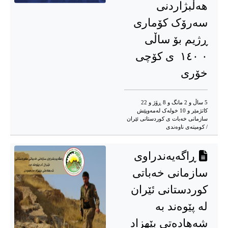
هەڵبژاردنی
سەرۆک کۆماری
ڕژیم بۆ ساڵی
١٤٠ ٠ ی کۆچی
خۆری
5 ساڵ و 2 مانگ و 8 ڕۆژ و 22
کاتژمێر و 10 خوله‌ک له‌مه‌وپێش‌
سازمانی خەبات ی کوردستانی ئێران
/ کومیتەی ناوەندی
ڕاگەیەندراوی
سازمانی خەباتی
کوردستانی ئێران
لە پێوەند بە
شەهادەتی بێهزاد