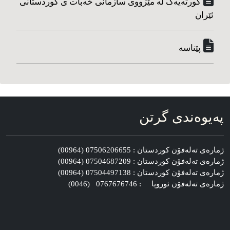
کورته‌یه‌ک له مێژووی سازمانی خه‌بات ی کوردستانی
ئێران
پێناسه‌
په‌یوه‌ندی گرتن
ژماره‌ی ته‌له‌فۆن کوردستان : 07506206655 (00964)
ژماره‌ی ته‌له‌فۆن کوردستان : 07504687209 (00964)
ژماره‌ی ته‌له‌فۆن کوردستان : 07504497138 (00964)
ژماره‌ی ته‌له‌فۆن ئوروپا : 0767676746 (0046)