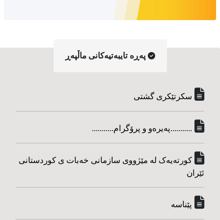
په‌ڕه‌ تایبه‌تیه‌کانی ماڵپه‌ڕ
سکرتێکری گشتی
...........په‌یره‌و و پرۆگرام...........
کورته‌یه‌ک له مێژووی سازمانی خه‌بات ی کوردستانی
ئێران
پێناسه‌