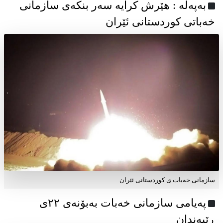
به‌په‌له‌ : هێرش کرایە سەر بنکەی سازمانی
خەباتی کوردستانی ئێران
سازمانی خەبات ی کوردستانی ئێران
پەیامی سازمانی خەبات بەبۆنەی ۲۲ی
ڕێبەندان