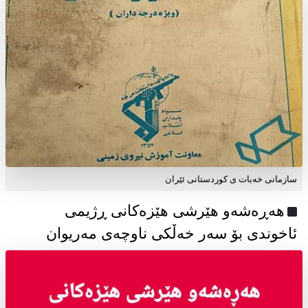
سازمانی خەبات ی كوردستانی ئێران
هەڕەشەو هێرشی هێزەکانی ڕژیمی
ئاخوندی بۆ سەر خەڵکی ناوچەی مەریوان