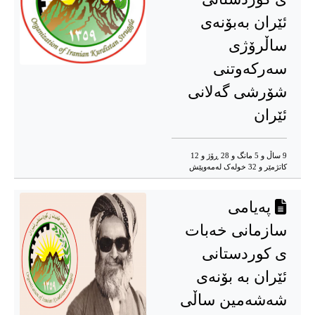
ئێران به‌بۆنه‌ی
ساڵرۆژی
سه‌رکه‌وتنی
شۆرشی گه‌لانی
ئێران
9 ساڵ و 5 مانگ و 28 ڕۆژ و 12
کاتژمێر و 32 خوله‌ک له‌مه‌وپێش‌
پەیامی
سازمانی خەبات
ی کوردستانی
ئێران بە بۆنەی
شه‌شه‌مین ساڵی