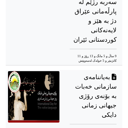
سەربە رژێم لە
پارڵەمانی عێراق
دژ به‌ هێز و
لایه‌نه‌کانی
کوردستانی ئێران
9 ساڵ و 5 مانگ و 13 ڕۆژ و 11
کاتژمێر و 5 خوله‌ک له‌مه‌وپێش‌
بەیاننامەی
سازمانی خه‌بات
به‌ بۆنه‌ی رۆژی
جیهانی زمانی
دایکی