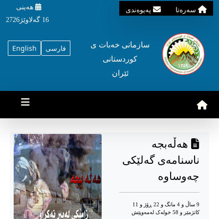
هه‌ینی
سه‌ره‌تا
په‌یوه‌ندی
16 گه‌لاوێژ2726
سازمانی خه‌بات ی
فارسی
English
کوردستانی
ئێران
هه‌ڵه‌بجه‌
ناسنامه‌ی گه‌لێکی
چه‌وساوه‌
9 ساڵ و 4 مانگ و 22 ڕۆژ و 11
کاتژمێر و 58 خوله‌ک له‌مه‌وپێش‌