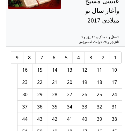
عیسى مسیح
وآغاز سال نو
میلادى 2017
9 ساڵ و 7 مانگ و 13 ڕۆژ و 3
کاتژمێر و 28 خوله‌ک له‌مه‌وپێش‌
9
8
7
6
5
4
3
2
1
16
15
14
13
12
11
10
23
22
21
20
19
18
17
30
29
28
27
26
25
24
37
36
35
34
33
32
31
44
43
42
41
40
39
38