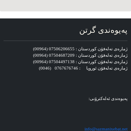
په‌یوه‌ندی گرتن
ژماره‌ی ته‌له‌فۆن کوردستان : 07506206655 (00964)
ژماره‌ی ته‌له‌فۆن کوردستان : 07504687209 (00964)
ژماره‌ی ته‌له‌فۆن کوردستان : 07504497138 (00964)
ژماره‌ی ته‌له‌فۆن ئوروپا : 0767676746 (0046)
په‌یوه‌ندی ئه‌له‌کترۆنی:
info@sazmanixebat.net