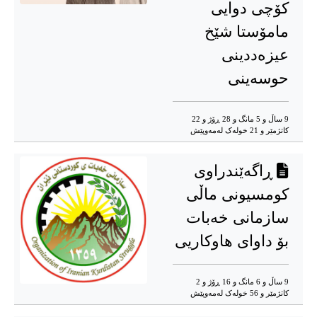
کۆچی دوایی
مامۆستا شێخ
عیزەددینی
حوسەینی
9 ساڵ و 5 مانگ و 28 ڕۆژ و 22
کاتژمێر و 21 خوله‌ک له‌مه‌وپێش‌
ڕاگەێندراوی
کومسیونی ماڵی
سازمانی خەبات
بۆ داوای هاوکاریی
9 ساڵ و 6 مانگ و 16 ڕۆژ و 2
کاتژمێر و 56 خوله‌ک له‌مه‌وپێش‌