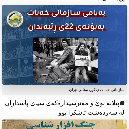
سازمانی خەبات ی كوردستانی ئێران
پیلانە نوێ و مەترسیدارەکەی سپای پاسداران
لە سەردەشت ئاشکرا بوو