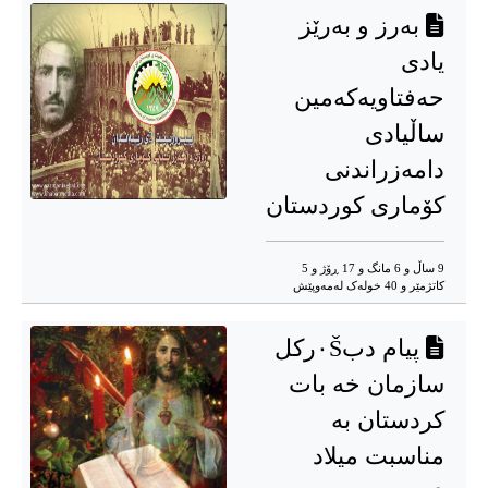
بەرز و بەرێز
یادی
حەفتاویەکەمین
ساڵیادی
دامەزراندنی
کۆماری کوردستان
9 ساڵ و 6 مانگ و 17 ڕۆژ و 5
کاتژمێر و 40 خوله‌ک له‌مه‌وپێش‌
پیام دب٠Šرکل
سازمان خه بات
کردستان به‌
مناسبت میلاد