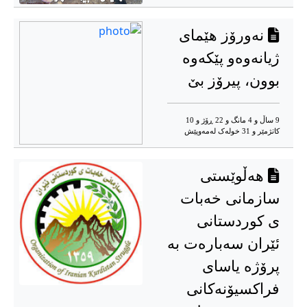
نەورۆز هێمای
ژیانەوەو پێکەوە
بوون، پیرۆز بێ
9 ساڵ و 4 مانگ و 22 ڕۆژ و 10
کاتژمێر و 31 خوله‌ک له‌مه‌وپێش‌
هه‌ڵوێستی
سازمانی خەبات
ی کوردستانی
ئێران سەبارەت بە
پرۆژە یاسای
فراکسیۆنەکانی