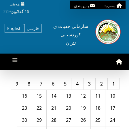
هه‌ینی
سه‌ره‌تا
په‌یوه‌ندی
16 گه‌لاوێژ2726
سازمانی خه‌بات ی
فارسی
English
کوردستانی
ئێران
9
8
7
6
5
4
3
2
1
16
15
14
13
12
11
10
23
22
21
20
19
18
17
30
29
28
27
26
25
24