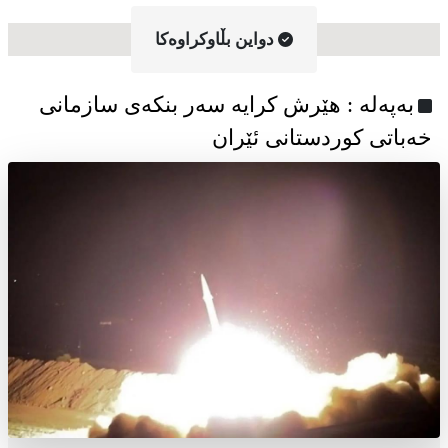
دواین بڵاوکراوه‌کا
به‌په‌له‌ : هێرش کرایە سەر بنکەی سازمانی
خەباتی کوردستانی ئێران