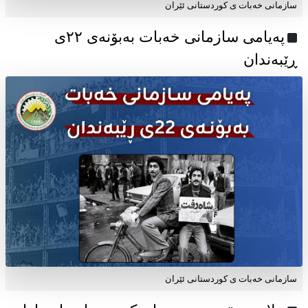
سازمانی خەبات ی کوردستانی ئێران
پەیامی سازمانی خەبات بەبۆنەی ۲۲ی
ڕێبەندان
سازمانی خەبات ی كوردستانی ئێران