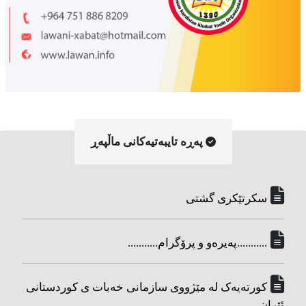
په‌ڕه‌ تایبه‌تیه‌کانی ماڵپه‌ڕ
سکرتێکری گشتی
...........په‌یره‌و و پرۆگرام...........
کورته‌یه‌ک له مێژووی سازمانی خه‌بات ی کوردستانی
ئێران