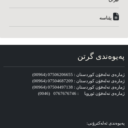
پێناسه‌
په‌یوه‌ندی گرتن
ژماره‌ی ته‌له‌فۆن کوردستان : 07506206655 (00964)
ژماره‌ی ته‌له‌فۆن کوردستان : 07504687209 (00964)
ژماره‌ی ته‌له‌فۆن کوردستان : 07504497138 (00964)
ژماره‌ی ته‌له‌فۆن ئوروپا : 0767676746 (0046)
په‌یوه‌ندی ئه‌له‌کترۆنی: