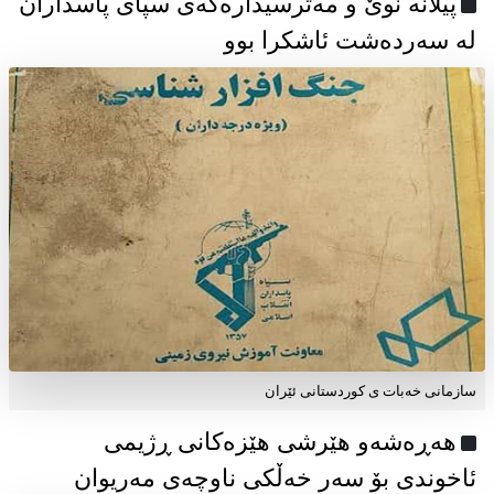
پیلانە نوێ و مەترسیدارەکەی سپای پاسداران
لە سەردەشت ئاشکرا بوو
سازمانی خەبات ی كوردستانی ئێران
هەڕەشەو هێرشی هێزەکانی ڕژیمی
ئاخوندی بۆ سەر خەڵکی ناوچەی مەریوان