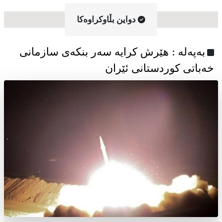
دواین بڵاوکراوه‌کا
به‌په‌له‌ : هێرش کرایە سەر بنکەی سازمانی
خەباتی کوردستانی ئێران