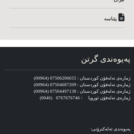
پێناسه‌
په‌یوه‌ندی گرتن
ژماره‌ی ته‌له‌فۆن کوردستان : 07506206655 (00964)
ژماره‌ی ته‌له‌فۆن کوردستان : 07504687209 (00964)
ژماره‌ی ته‌له‌فۆن کوردستان : 07504497138 (00964)
ژماره‌ی ته‌له‌فۆن ئوروپا : 0767676746 (0046)
په‌یوه‌ندی ئه‌له‌کترۆنی: