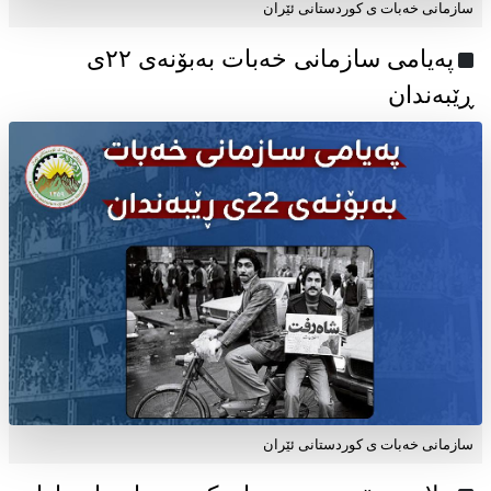
سازمانی خەبات ی کوردستانی ئێران
پەیامی سازمانی خەبات بەبۆنەی ۲۲ی
ڕێبەندان
سازمانی خەبات ی كوردستانی ئێران