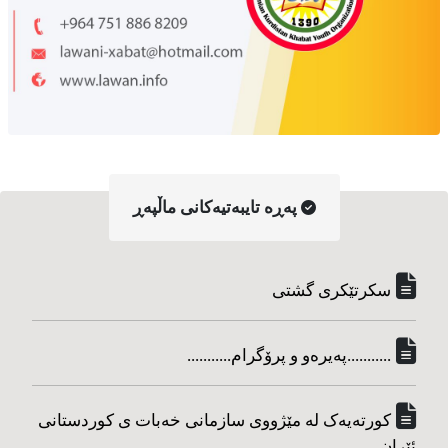
په‌ڕه‌ تایبه‌تیه‌کانی ماڵپه‌ڕ
سکرتێکری گشتی
...........په‌یره‌و و پرۆگرام...........
کورته‌یه‌ک له مێژووی سازمانی خه‌بات ی کوردستانی
ئێران