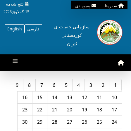
پێنچ شه‌مه‌
سه‌ره‌تا
په‌یوه‌ندی
15 گه‌لاوێژ2726
سازمانی خه‌بات ی
فارسی
English
کوردستانی
ئێران
9
8
7
6
5
4
3
2
1
16
15
14
13
12
11
10
23
22
21
20
19
18
17
30
29
28
27
26
25
24