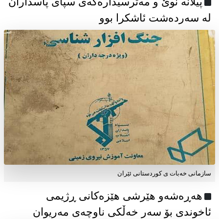
پیلانە نوێ و مەترسیدارەکەی سپای پاسداران
لە سەردەشت ئاشکرا بوو
سازمانی خەبات ی كوردستانی ئێران
هەڕەشەو هێرشی هێزەکانی ڕژیمی
ئاخوندی بۆ سەر خەڵکی ناوچەی مەریوان