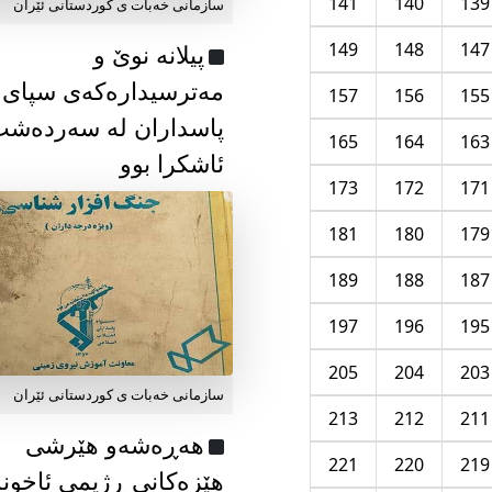
141
140
139
سازمانی خەبات ی كوردستانی ئێران
149
148
147
پیلانە نوێ و
مەترسیدارەکەی سپای
157
156
155
پاسداران لە سەردەش
165
164
163
ئاشکرا بوو
173
172
171
181
180
179
189
188
187
197
196
195
205
204
203
سازمانی خەبات ی كوردستانی ئێران
213
212
211
هەڕەشەو هێرشی
221
220
219
هێزەکانی ڕژیمی ئاخون