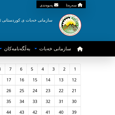
سه‌ره‌تا
په‌یوه‌ندی
سازمانی خه‌بات ی
کوردستانی
ئ
سازمانی خه‌بات
به‌ڵگه‌نامه‌کان
8
7
6
5
4
3
2
1
17
16
15
14
13
12
26
25
24
23
22
21
35
34
33
32
31
30
44
43
42
41
40
39