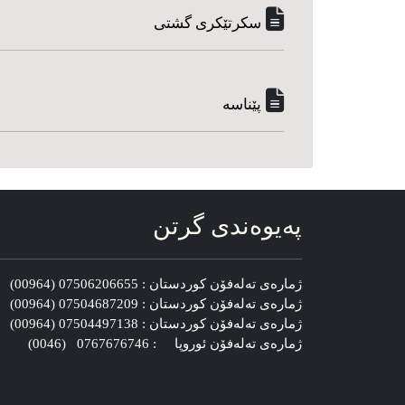
سکرتێکری گشتی
پێناسه‌
په‌یوه‌ندی گرتن
ژماره‌ی ته‌له‌فۆن کوردستان : 07506206655 (00964)
ژماره‌ی ته‌له‌فۆن کوردستان : 07504687209 (00964)
ژماره‌ی ته‌له‌فۆن کوردستان : 07504497138 (00964)
ژماره‌ی ته‌له‌فۆن ئوروپا : 0767676746 (0046)