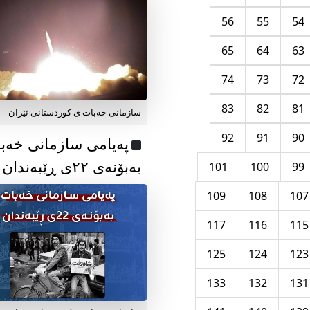
56
55
54
65
64
63
74
73
72
83
82
81
سازمانی خەبات ی کوردستانی ئێران
92
91
90
پەیامی سازمانی خەب
بەبۆنەی ۲۲ی ڕێبەندان
101
100
99
109
108
107
117
116
115
125
124
123
133
132
131