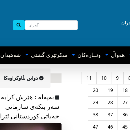
ێران
هه‌واڵ
وتــاره‌کان
سکرتێری گشتی
شه‌هیدان
11
10
9
دواین بڵاوکراوه‌کا
20
19
18
به‌په‌له‌ : هێرش کرایە
29
28
27
سەر بنکەی سازمانی
38
37
36
خەباتی کوردستانی ئێرا
47
46
45