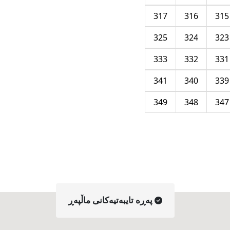
317
316
315
325
324
323
333
332
331
341
340
339
349
348
347
په‌ڕه‌ تایبه‌تیه‌کانی ماڵپه‌ڕ