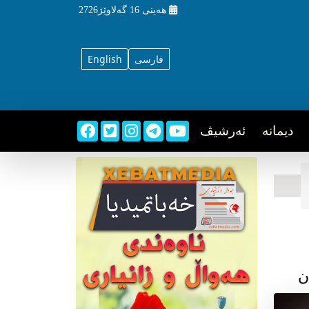
هه‌ینی
16 گه‌لاوێژ2726
فارسی
English
دیمانه
ئه‌رشیڤ
ن