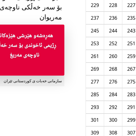
229
228
227
بۆ سەر خەڵکی ناوچەی
مەریوان
237
236
235
245
244
243
253
252
251
261
260
259
269
268
267
277
276
275
سازمانی خەبات ی کوردستانی ئێران
285
284
283
293
292
291
301
300
299
309
308
307