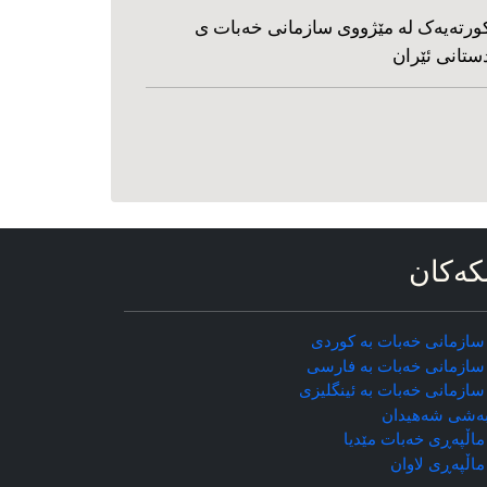
ورته‌یه‌ک له مێژووی سازمانی خه‌بات ی
ستانی ئێران
که‌کان
سازمانی خه‌بات به کوردی
سازمانی خه‌بات به فارسی
سازمانی خه‌بات به ئینگلیزی
ه‌شی شه‌هیدان
اڵپه‌ڕی خه‌بات مێدیا
ماڵپه‌ڕی
لاوان