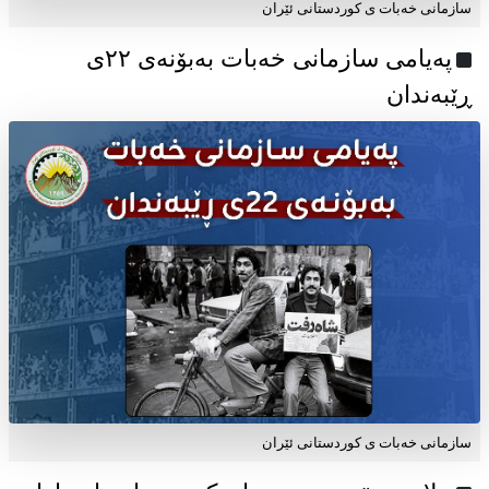
سازمانی خەبات ی کوردستانی ئێران
پەیامی سازمانی خەبات بەبۆنەی ۲۲ی
ڕێبەندان
سازمانی خەبات ی كوردستانی ئێران