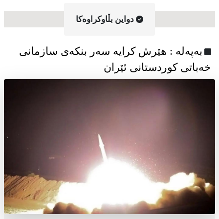
دواین بڵاوکراوه‌کا
به‌په‌له‌ : هێرش کرایە سەر بنکەی سازمانی
خەباتی کوردستانی ئێران