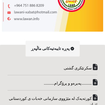
په‌ڕه‌ تایبه‌تیه‌کانی ماڵپه‌ڕ
سکرتێکری گشتی
...........په‌یره‌و و پرۆگرام...........
کورته‌یه‌ک له مێژووی سازمانی خه‌بات ی کوردستانی
ئێران