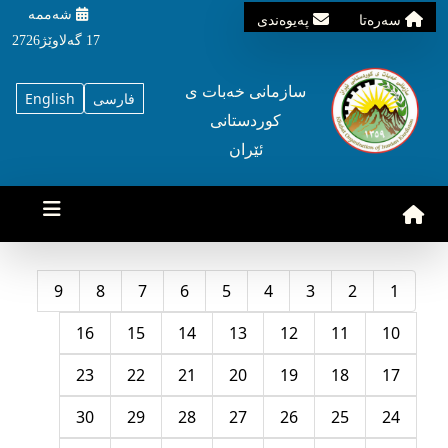
شه‌ممه‌
سه‌ره‌تا
په‌یوه‌ندی
17 گه‌لاوێژ2726
سازمانی خه‌بات ی
فارسی
English
کوردستانی
ئێران
9
8
7
6
5
4
3
2
1
16
15
14
13
12
11
10
23
22
21
20
19
18
17
30
29
28
27
26
25
24