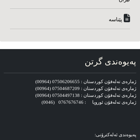
پێناسه‌
په‌یوه‌ندی گرتن
ژماره‌ی ته‌له‌فۆن کوردستان : 07506206655 (00964)
ژماره‌ی ته‌له‌فۆن کوردستان : 07504687209 (00964)
ژماره‌ی ته‌له‌فۆن کوردستان : 07504497138 (00964)
ژماره‌ی ته‌له‌فۆن ئوروپا : 0767676746 (0046)
په‌یوه‌ندی ئه‌له‌کترۆنی: