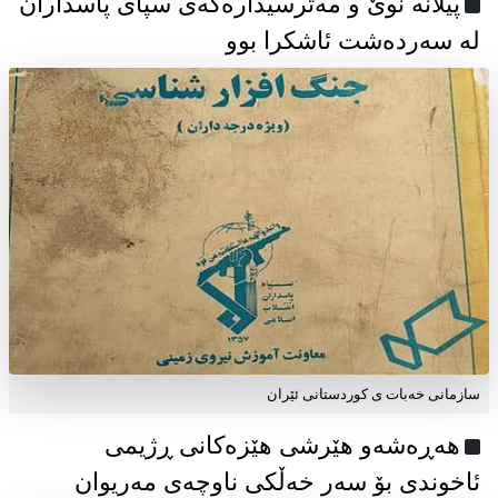
پیلانە نوێ و مەترسیدارەکەی سپای پاسداران
لە سەردەشت ئاشکرا بوو
سازمانی خەبات ی كوردستانی ئێران
هەڕەشەو هێرشی هێزەکانی ڕژیمی
ئاخوندی بۆ سەر خەڵکی ناوچەی مەریوان