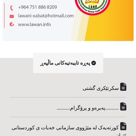
په‌ڕه‌ تایبه‌تیه‌کانی ماڵپه‌ڕ
سکرتێکری گشتی
...........په‌یره‌و و پرۆگرام...........
کورته‌یه‌ک له مێژووی سازمانی خه‌بات ی کوردستانی
ئێران