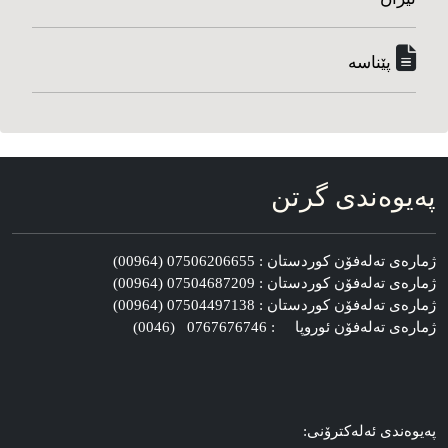
پێناسه‌
په‌یوه‌ندی گرتن
ژماره‌ی ته‌له‌فۆن کوردستان : 07506206655 (00964)
ژماره‌ی ته‌له‌فۆن کوردستان : 07504687209 (00964)
ژماره‌ی ته‌له‌فۆن کوردستان : 07504497138 (00964)
ژماره‌ی ته‌له‌فۆن ئوروپا : 0767676746 (0046)
په‌یوه‌ندی ئه‌له‌کترۆنی: