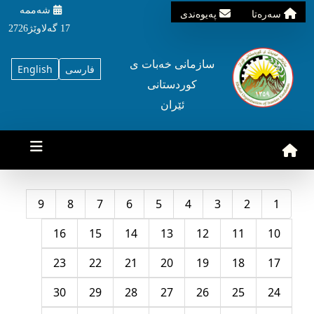
شه‌ممه‌
سه‌ره‌تا
په‌یوه‌ندی
17 گه‌لاوێژ2726
سازمانی خه‌بات ی
فارسی
English
کوردستانی
ئێران
9
8
7
6
5
4
3
2
1
16
15
14
13
12
11
10
23
22
21
20
19
18
17
30
29
28
27
26
25
24