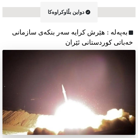
دواین بڵاوکراوه‌کا
به‌په‌له‌ : هێرش کرایە سەر بنکەی سازمانی
خەباتی کوردستانی ئێران