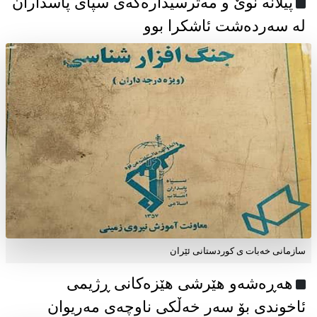
پیلانە نوێ و مەترسیدارەکەی سپای پاسداران
لە سەردەشت ئاشکرا بوو
سازمانی خەبات ی كوردستانی ئێران
هەڕەشەو هێرشی هێزەکانی ڕژیمی
ئاخوندی بۆ سەر خەڵکی ناوچەی مەریوان