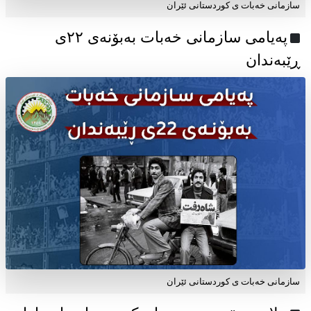
سازمانی خەبات ی کوردستانی ئێران
پەیامی سازمانی خەبات بەبۆنەی ۲۲ی
ڕێبەندان
سازمانی خەبات ی كوردستانی ئێران