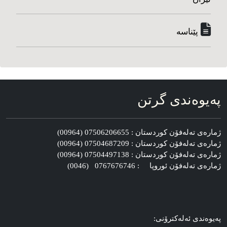
پێناسه‌
په‌یوه‌ندی گرتن
ژماره‌ی ته‌له‌فۆن کوردستان : 07506206655 (00964)
ژماره‌ی ته‌له‌فۆن کوردستان : 07504687209 (00964)
ژماره‌ی ته‌له‌فۆن کوردستان : 07504497138 (00964)
ژماره‌ی ته‌له‌فۆن ئوروپا : 0767676746 (0046)
په‌یوه‌ندی ئه‌له‌کترۆنی: