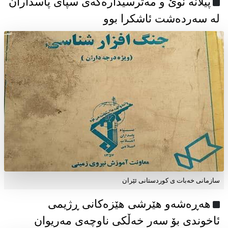
پیلانە نوێ و مەترسیدارەکەی سپای پاسداران
لە سەردەشت ئاشکرا بوو
سازمانی خەبات ی كوردستانی ئێران
هەڕەشەو هێرشی هێزەکانی ڕژیمی
ئاخوندی بۆ سەر خەڵکی ناوچەی مەریوان