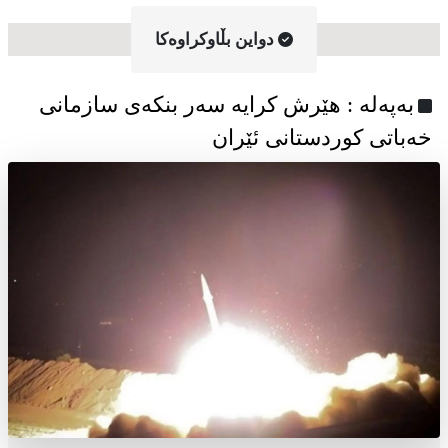
دواین بڵاوکراوه‌کا
به‌په‌له‌ : هێرش کرایە سەر بنکەی سازمانی
خەباتی کوردستانی ئێران