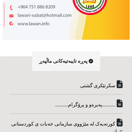
په‌ڕه‌ تایبه‌تیه‌کانی ماڵپه‌ڕ
سکرتێکری گشتی
...........په‌یره‌و و پرۆگرام...........
کورته‌یه‌ک له مێژووی سازمانی خه‌بات ی کوردستانی
ئێران