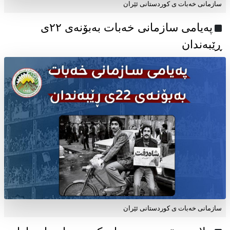
سازمانی خەبات ی کوردستانی ئێران
پەیامی سازمانی خەبات بەبۆنەی ۲۲ی
ڕێبەندان
سازمانی خەبات ی كوردستانی ئێران