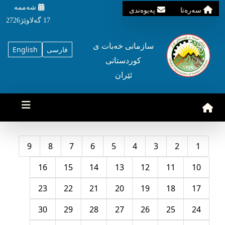
شه‌ممه‌
سه‌ره‌تا
په‌یوه‌ندی
17 گه‌لاوێژ2726
سازمانی خه‌بات ی
فارسی
English
کوردستانی
ئێران
9
8
7
6
5
4
3
2
1
16
15
14
13
12
11
10
23
22
21
20
19
18
17
30
29
28
27
26
25
24