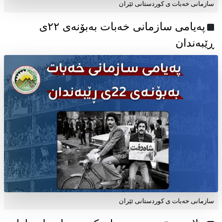
سازمانی خەبات ی کوردستانی ئێران
پەیامی سازمانی خەبات بەبۆنەی ۲۲ی
ڕێبەندان
سازمانی خەبات ی كوردستانی ئێران