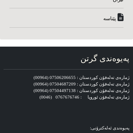
پێناسه‌
په‌یوه‌ندی گرتن
ژماره‌ی ته‌له‌فۆن کوردستان : 07506206655 (00964)
ژماره‌ی ته‌له‌فۆن کوردستان : 07504687209 (00964)
ژماره‌ی ته‌له‌فۆن کوردستان : 07504497138 (00964)
ژماره‌ی ته‌له‌فۆن ئوروپا : 0767676746 (0046)
په‌یوه‌ندی ئه‌له‌کترۆنی: