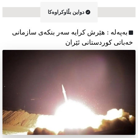
دواین بڵاوکراوه‌کا
به‌په‌له‌ : هێرش کرایە سەر بنکەی سازمانی
خەباتی کوردستانی ئێران