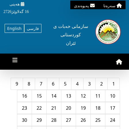
هه‌ینی
سه‌ره‌تا
په‌یوه‌ندی
16 گه‌لاوێژ2726
سازمانی خه‌بات ی
فارسی
English
کوردستانی
ئێران
9
8
7
6
5
4
3
2
1
16
15
14
13
12
11
10
23
22
21
20
19
18
17
30
29
28
27
26
25
24