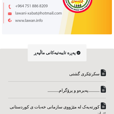
په‌ڕه‌ تایبه‌تیه‌کانی ماڵپه‌ڕ
سکرتێکری گشتی
...........په‌یره‌و و پرۆگرام...........
کورته‌یه‌ک له مێژووی سازمانی خه‌بات ی کوردستانی
ئێران