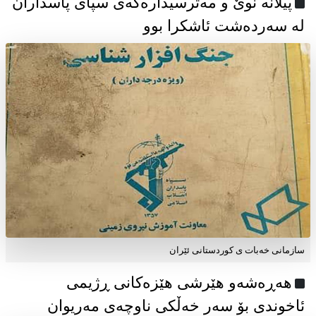
پیلانە نوێ و مەترسیدارەکەی سپای پاسداران
لە سەردەشت ئاشکرا بوو
سازمانی خەبات ی كوردستانی ئێران
هەڕەشەو هێرشی هێزەکانی ڕژیمی
ئاخوندی بۆ سەر خەڵکی ناوچەی مەریوان