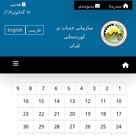
هه‌ینی
سه‌ره‌تا
په‌یوه‌ندی
16 گه‌لاوێژ2726
سازمانی خه‌بات ی
فارسی
English
کوردستانی
ئێران
9
8
7
6
5
4
3
2
1
16
15
14
13
12
11
10
23
22
21
20
19
18
17
30
29
28
27
26
25
24