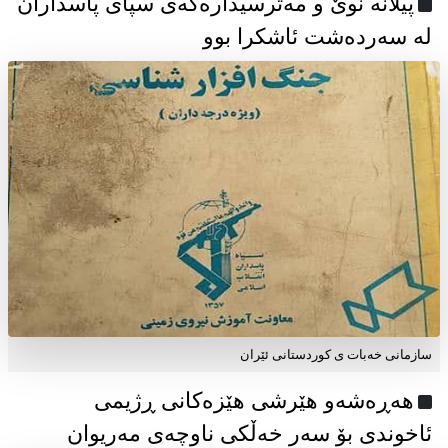
پیلانە نوێ و مەترسیدارەکەی سپای پاسداران
لە سەردەشت ئاشکرا بوو
سازمانی خەبات ی كوردستانی ئێران
هەڕەشەو هێرشی هێزەکانی ڕژیمی
ئاخوندی بۆ سەر خەڵکی ناوچەی مەریوان