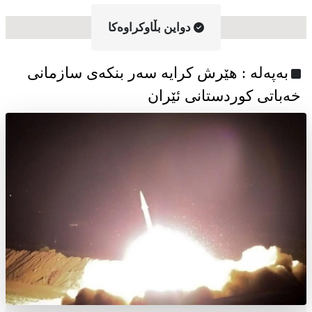
دواین بڵاوکراوه‌کا
به‌په‌له‌ : هێرش کرایە سەر بنکەی سازمانی
خەباتی کوردستانی ئێران