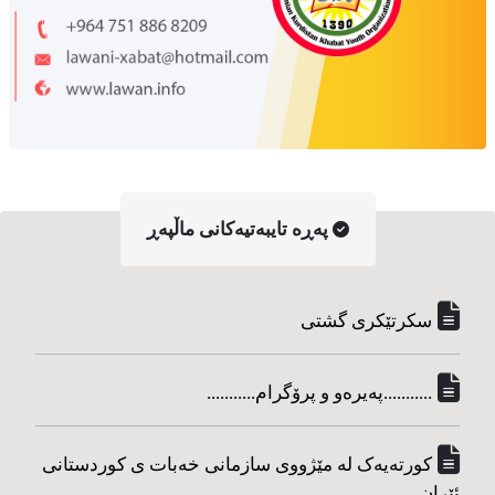
په‌ڕه‌ تایبه‌تیه‌کانی ماڵپه‌ڕ
سکرتێکری گشتی
...........په‌یره‌و و پرۆگرام...........
کورته‌یه‌ک له مێژووی سازمانی خه‌بات ی کوردستانی
ئێران