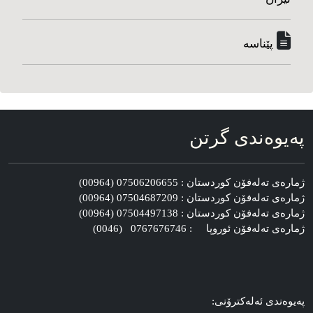
پێناسه‌
په‌یوه‌ندی گرتن
ژماره‌ی ته‌له‌فۆن کوردستان : 07506206655 (00964)
ژماره‌ی ته‌له‌فۆن کوردستان : 07504687209 (00964)
ژماره‌ی ته‌له‌فۆن کوردستان : 07504497138 (00964)
ژماره‌ی ته‌له‌فۆن ئوروپا : 0767676746 (0046)
په‌یوه‌ندی ئه‌له‌کترۆنی: