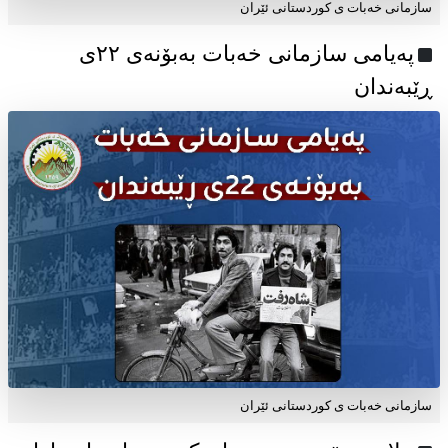
سازمانی خەبات ی کوردستانی ئێران
پەیامی سازمانی خەبات بەبۆنەی ۲۲ی
ڕێبەندان
سازمانی خەبات ی كوردستانی ئێران